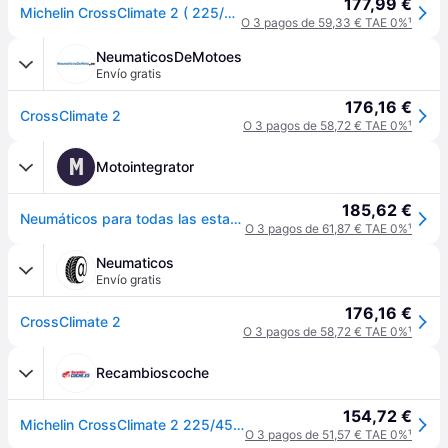
177,99 €
Michelin CrossClimate 2 ( 225/45 R18 95Y XL EV Suitable, con cordón de protección de llanta (FSL) )
O 3 pagos de 59,33 € TAE 0%
¹
NeumaticosDeMotoes
Envío gratis
176,16 €
CrossClimate 2
O 3 pagos de 58,72 € TAE 0%
¹
M
Motointegrator
185,62 €
Neumáticos para todas las estaciones MICHELIN CrossClimate 2 225/45R18 XL 95Y
O 3 pagos de 61,87 € TAE 0%
¹
Neumaticos
Envío gratis
176,16 €
CrossClimate 2
O 3 pagos de 58,72 € TAE 0%
¹
Recambioscoche
154,72 €
Michelin CrossClimate 2 225/45 R18 95Y coche de turismo Neumáticos para todas las estaciones Neumáticos 608021
O 3 pagos de 51,57 € TAE 0%
¹