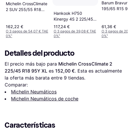
Barum Bravuris
Michelin CrossClimate
195/65 R15 9
2 SUV 255/55 R18
Hankook H750
109W XL
Kinergy 4S 2 225/45
R18 95Y XL
162,22 €
117,24 €
61,36 €
O 3 pagos de 54,07 € TAE
O 3 pagos de 39,08 € TAE
O 3 pagos de 20,
0%
¹
0%
¹
0%
¹
Detalles del producto
El precio más bajo para 
Michelin CrossClimate 2 
225/45 R18 95Y XL
 es 
152,00 €
. Esta es actualmente 
la oferta más barata entre 
9
 tiendas.
Comparar:
Michelin Neumáticos
Michelin Neumáticos de coche
Características