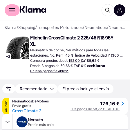
Comprar con Klarna
Para empresas
Klarna
/
Shopping
/
Transportes Motorizados
/
Neumáticos
/
Neumáticos de coche
Michelin CrossClimate 2 225/45 R18 95Y 
XL
Neumático de coche, Neumáticos para todas las 
estaciones, No, Perfil 45 %, Índice de Velocidad Y (300 
+
2
km/h)
Compara precios desde
152,00 €
a
185,62 €
Desde 3 pagos de 50,66 € TAE 0% con
Prueba pagos flexibles*
Recomendado
El precio incluye el envío
NeumaticosDeMotoes
Anuncio
176,16 €
Envío gratis
O 3 pagos de 58,72 € TAE 0%
¹
CrossClimate 2
Norauto
Precio más bajo