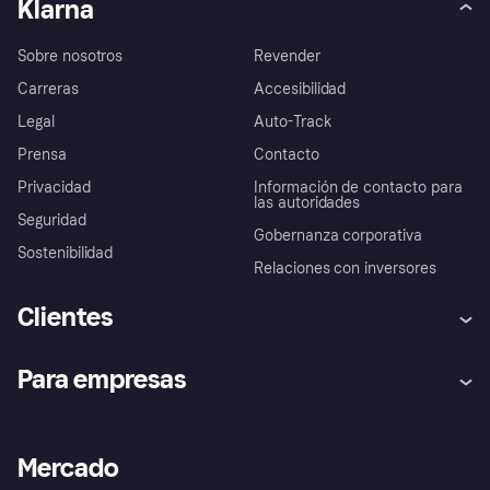
Klarna
Sobre nosotros
Revender
Carreras
Accesibilidad
Legal
Auto-Track
Prensa
Contacto
Privacidad
Información de contacto para
las autoridades
Seguridad
Gobernanza corporativa
Sostenibilidad
Relaciones con inversores
Clientes
Ayuda
Promesa de protección contra
Para empresas
el fraude
Inicio de sesión
Nuestra promesa
Asistencia al comerciante
Portal de desarrolladores
Klarna app
Bienestar financiero
Acceso empresas
Estado operativo
Mercado
Directorio de tiendas
Configuración de privacidad