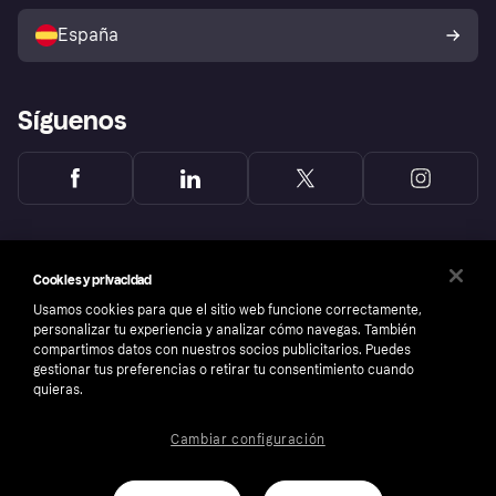
Vende con Klarna
Plataformas y socios
Política de protección al
comprador de Klarna
Tu derecho de desistimiento
España
Reclamaciones
Síguenos
Cookies y privacidad
Usamos cookies para que el sitio web funcione correctamente,
personalizar tu experiencia y analizar cómo navegas. También
compartimos datos con nuestros socios publicitarios. Puedes
gestionar tus preferencias o retirar tu consentimiento cuando
quieras.
Cambiar configuración
Copyright © 2005-2026 Klarna Bank AB (publ). Sede central: Stockholm, Sweden. Todos
los derechos reservados. Klarna Bank AB (publ). Sveavägen 46, 111 34 Stockholm.
Número de empresa: 556737-0431