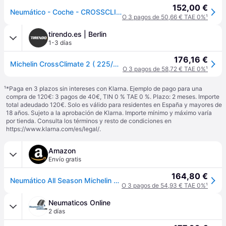
152,00 €
Neumático - Coche - CROSSCLIMATE 2 - Michelin - 225-45-18-95-Y
O 3 pagos de 50,66 € TAE 0%
¹
tirendo.es | Berlin
1-3 días
176,16 €
Michelin CrossClimate 2 ( 225/45 R18 95Y XL EV Suitable, con cordón de protección de llanta (FSL) ) - negro
O 3 pagos de 58,72 € TAE 0%
¹
¹
*Paga en 3 plazos sin intereses con Klarna. Ejemplo de pago para una
compra de 120€: 3 pagos de 40€, TIN 0 % TAE 0 %. Plazo: 2 meses. Importe
total adeudado 120€. Solo es válido para residentes en España y mayores de
18 años. Sujeto a la aprobación de Klarna. Importe mínimo y máximo varía
por tienda. Consulta los términos y resto de condiciones en
https://www.klarna.com/es/legal/
.
Amazon
Envío gratis
164,80 €
Neumático All Season Michelin CROSSCLIMATE 2 225/45R18 95Y XL
O 3 pagos de 54,93 € TAE 0%
¹
Neumaticos Online
2 días