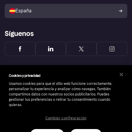
Vende con Klarna
Plataformas y socios
Política de protección al
comprador de Klarna
Tu derecho de desistimiento
España
Reclamaciones
Síguenos
Cookies y privacidad
Usamos cookies para que el sitio web funcione correctamente,
personalizar tu experiencia y analizar cómo navegas. También
compartimos datos con nuestros socios publicitarios. Puedes
gestionar tus preferencias o retirar tu consentimiento cuando
quieras.
Cambiar configuración
Copyright © 2005-2026 Klarna Bank AB (publ). Sede central: Stockholm, Sweden. Todos
los derechos reservados. Klarna Bank AB (publ). Sveavägen 46, 111 34 Stockholm.
Número de empresa: 556737-0431