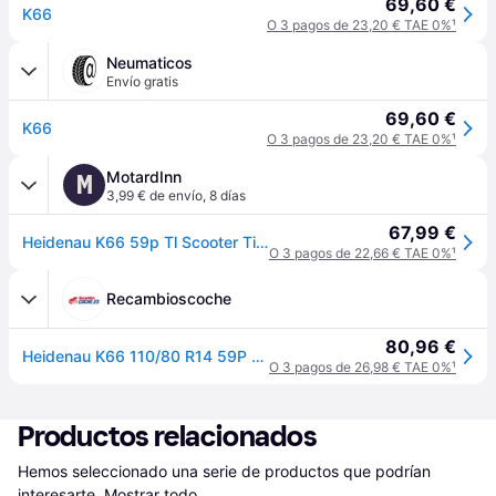
69,60 €
K66
O 3 pagos de 23,20 € TAE 0%
¹
Neumaticos
Envío gratis
69,60 €
K66
O 3 pagos de 23,20 € TAE 0%
¹
MotardInn
M
3,99 € de envío
,
8 días
67,99 €
Heidenau K66 59p Tl Scooter Tire Negro 110 / 80 / R14
O 3 pagos de 22,66 € TAE 0%
¹
Recambioscoche
80,96 €
Heidenau K66 110/80 R14 59P coche de turismo Neumáticos de verano Neumáticos 11120160
O 3 pagos de 26,98 € TAE 0%
¹
Productos relacionados
Hemos seleccionado una serie de productos que podrían 
interesarte.
Mostrar todo