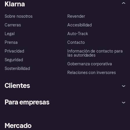
Klarna
Sobre nosotros
Revender
Carreras
Accesibilidad
Legal
Auto-Track
Prensa
Contacto
Privacidad
Información de contacto para
las autoridades
Seguridad
Gobernanza corporativa
Sostenibilidad
Relaciones con inversores
Clientes
Ayuda
Promesa de protección contra
Para empresas
el fraude
Inicio de sesión
Nuestra promesa
Asistencia al comerciante
Portal de desarrolladores
Klarna app
Bienestar financiero
Acceso empresas
Estado operativo
Mercado
Directorio de tiendas
Configuración de privacidad