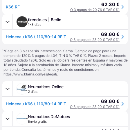
62,30 €
K66 RF
O 3 pagos de 20,76 € TAE 0%
¹
tirendo.es | Berlin
1-3 días
69,60 €
Heidenau K66 ( 110/80-14 RF TL 59P Rueda trasera, M/C, Rueda delantera ) - negro
O 3 pagos de 23,20 € TAE 0%
¹
¹
*Paga en 3 plazos sin intereses con Klarna. Ejemplo de pago para una
compra de 120€: 3 pagos de 40€, TIN 0 % TAE 0 %. Plazo: 2 meses. Importe
total adeudado 120€. Solo es válido para residentes en España y mayores de
18 años. Sujeto a la aprobación de Klarna. Importe mínimo y máximo varía
por tienda. Consulta los términos y resto de condiciones en
https://www.klarna.com/es/legal/
.
Neumaticos Online
2 días
69,60 €
Heidenau K66 ( 110/80-14 RF TL 59P Rueda trasera, M/C, Rueda delantera )
O 3 pagos de 23,20 € TAE 0%
¹
NeumaticosDeMotoes
Envío gratis