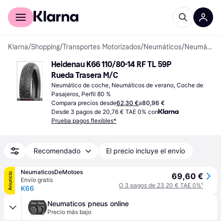
Comprar con Klarna
Para empresas
Klarna
/
Shopping
/
Transportes Motorizados
/
Neumáticos
/
Neumáticos de coche
Heidenau K66 110/80-14 RF TL 59P 
Rueda Trasera M/C
Neumático de coche, Neumáticos de verano, Coche de 
Pasajeros, Perfil 80 %
Compara precios desde
62,30 €
a
80,96 €
Desde 3 pagos de 20,76 € TAE 0% con
Prueba pagos flexibles*
Recomendado
El precio incluye el envío
NeumaticosDeMotoes
Anuncio
69,60 €
Envío gratis
O 3 pagos de 23,20 € TAE 0%
¹
K66
Neumaticos pneus online
Precio más bajo