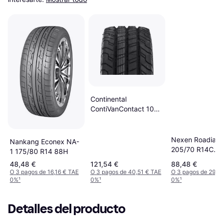
Continental
ContiVanContact 100
195 R14C 106/104Q
8PR
Nexen Roadia
Nankang Econex NA-
205/70 R14C
1 175/80 R14 88H
102/100T 6PR
48,48 €
121,54 €
88,48 €
O 3 pagos de 16,16 € TAE
O 3 pagos de 40,51 € TAE
O 3 pagos de 29,
0%
¹
0%
¹
0%
¹
Detalles del producto