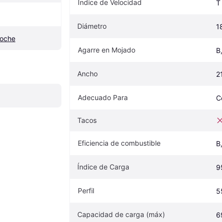
Índice de Velocidad
T
Diámetro
1
coche
Agarre en Mojado
B
Ancho
2
Adecuado Para
C
Tacos
Eficiencia de combustible
B
Índice de Carga
9
Perfil
5
Capacidad de carga (máx)
6