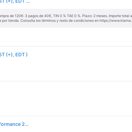
Goodyear EfficientGrip Performance ( 215/55 R18 95T (+), EDT ) - negro
ompra de 120€: 3 pagos de 40€, TIN 0 % TAE 0 %. Plazo: 2 meses. Importe total
a por tienda. Consulta los términos y resto de condiciones en
https://www.klarna.
T (+), EDT )
Neumáticos de verano GOODYEAR Efficientgrip Performance 215/55R18 95T