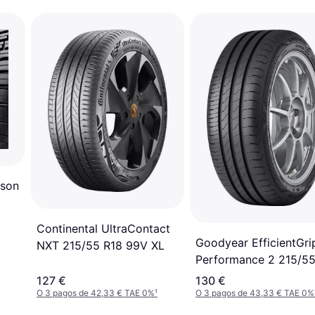
ason
Continental UltraContact
Goodyear EfficientGri
NXT 215/55 R18 99V XL
Performance 2 215/5
R18 99V XL
127 €
130 €
O 3 pagos de 42,33 € TAE 0%
¹
O 3 pagos de 43,33 € TAE 0%