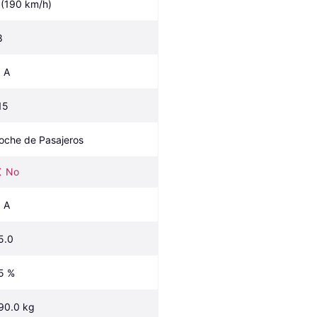
 (190 km/h)
8
, A
15
oche de Pasajeros
No
, A
5.0
5 %
90.0 kg