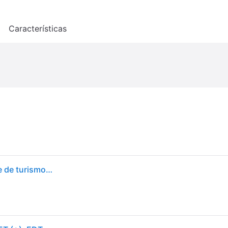
o
Características
Goodyear Efficientgrip Perfor 215/55 R18 95T coche de turismo Neumáticos de verano Neumáticos 548156