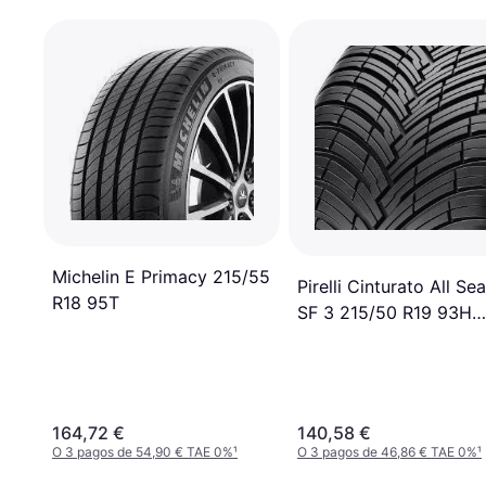
Michelin E Primacy 215/55
Pirelli Cinturato All Se
R18 95T
SF 3 215/50 R19 93H
Elect, Seal
164,72 €
140,58 €
O 3 pagos de 54,90 € TAE 0%
¹
O 3 pagos de 46,86 € TAE 0%
¹