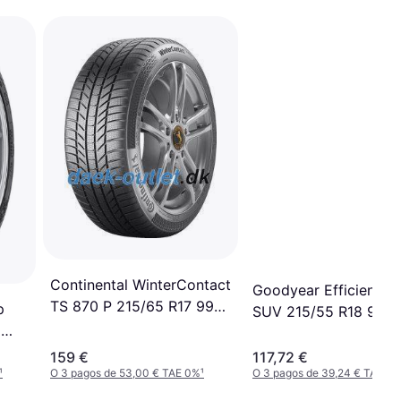
Continental WinterContact
Goodyear EfficientGr
TS 870 P 215/65 R17 99V
p
SUV 215/55 R18 99V 
EVc
5
159 €
117,72 €
¹
O 3 pagos de 53,00 € TAE 0%
¹
O 3 pagos de 39,24 € TAE 0