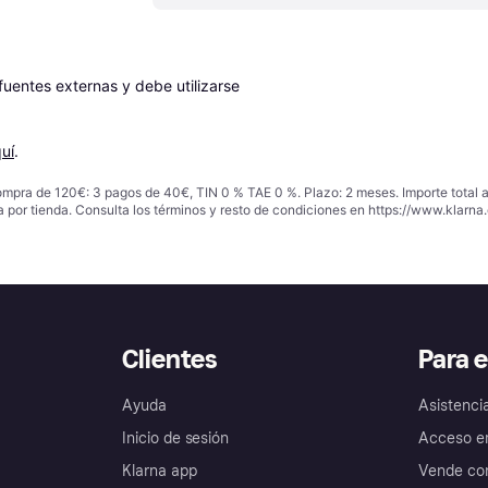
entes externas y debe utilizarse 
uí
.
ompra de 120€: 3 pagos de 40€, TIN 0 % TAE 0 %. Plazo: 2 meses. Importe total
a por tienda. Consulta los términos y resto de condiciones en
https://www.klarna.
Clientes
Para 
Ayuda
Asistenci
Inicio de sesión
Acceso e
Klarna app
Vende con