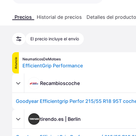
Precios
Historial de precios
Detalles del product
El precio incluye el envío
NeumaticosDeMotoes
Anuncio
EfficientGrip Performance
Recambioscoche
tirendo.es | Berlin