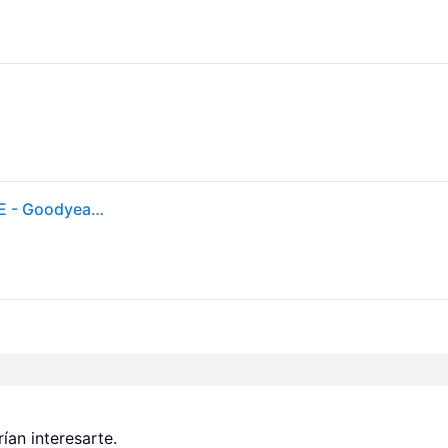
Neumático - Coche - EFFICIENTGRIP PERFORMANCE - Goodyear - 215-55-18-95-T
an interesarte.