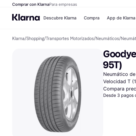
Comprar con Klarna
Para empresas
Descubre Klarna
Compra
App de Klarna
Klarna
/
Shopping
/
Transportes Motorizados
/
Neumáticos
/
Neumát
Formas de pag
Tiendas
Formas de pago
MediaMarkt
Goodyea
Paga ahora
Shein
Paga en 3 plazos
Zalando Priv
95T)
Paga en 30 días
Zara
Financiación
JD Sports
Neumático de 
Klarna en Apple 
Velocidad T (
Compara prec
Directorio de tie
Desde 3 pagos 