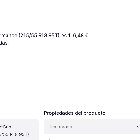
ormance (215/55 R18 95T)
 es 
116,48 €
. 
das.
Propiedades del producto
Temporada
tGrip 
N
5/55 R18 95T)