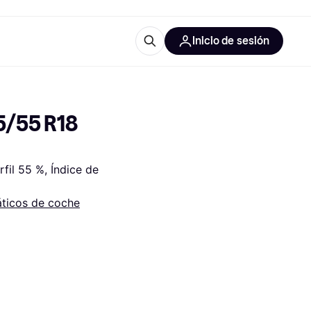
Inicio de sesión
Más información
les de oficina
Qué es Klarna?
/55 R18 
il 55 %, Índice de 
ticos de coche
las categorías