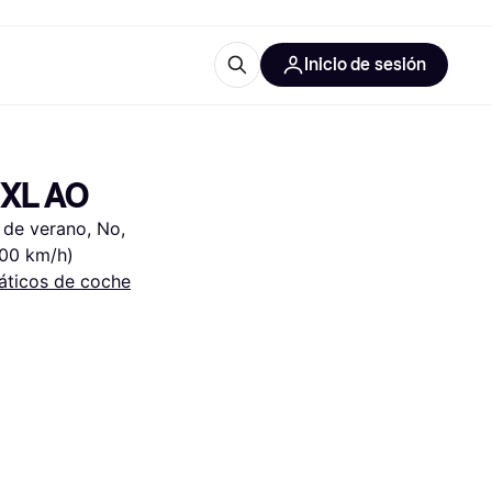
Inicio de sesión
Más información
iales de oficina
Qué es Klarna?
 XL AO
de verano, No, 
300 km/h)
ticos de coche
 las categorías