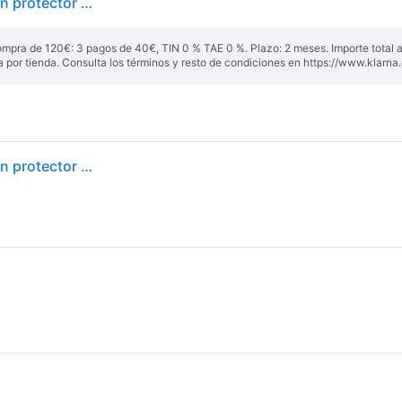
Goodyear EfficientGrip ( 245/45 R18 100Y XL AO, con protector de llanta (MFS) ) - negro
ompra de 120€: 3 pagos de 40€, TIN 0 % TAE 0 %. Plazo: 2 meses. Importe total
a por tienda. Consulta los términos y resto de condiciones en
https://www.klarna.
Goodyear EfficientGrip ( 245/45 R18 100Y XL AO, con protector de llanta (MFS) )