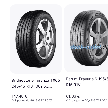
Barum Bravuris 6 195/
Bridgestone Turanza T005
R15 91V
245/45 R18 100Y XL
Runflat
147,48 €
61,36 €
O 3 pagos de 49,16 € TAE 0%
¹
O 3 pagos de 20,45 € TAE 0%
¹