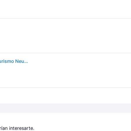
Goodyear Efficientgrip 245/45 R18 100Y coche de turismo Neumáticos de verano Neumáticos 544893
an interesarte.