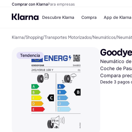
Comprar con Klarna
Para empresas
Descubre Klarna
Compra
App de Klarna
Klarna
/
Shopping
/
Transportes Motorizados
/
Neumáticos
/
Neumát
Tiendas
Formas de pag
Formas de pago
MediaMarkt
Goodyea
Paga ahora
Shein
Tendencia
Paga en 3 plazos
Zalando Prive
Neumático de 
Paga en 30 días
Zara
Financiación
JD Sports
Coche de Pasa
Klarna en Apple 
Compara prec
Desde 3 pagos 
Directorio de tien