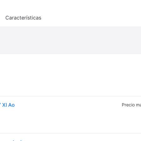
o
Características
 Xl Ao
Precio m