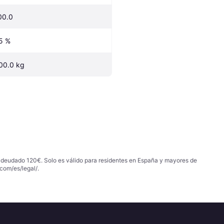
00.0
5 %
00.0 kg
 adeudado 120€. Solo es válido para residentes en España y mayores de
com/es/legal/
.