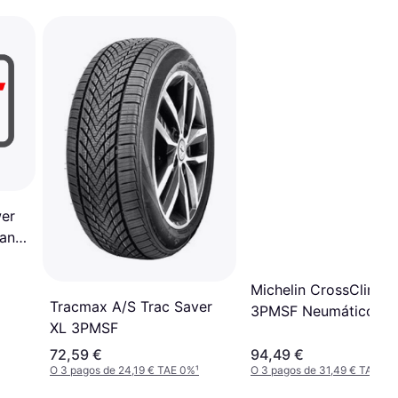
wer
an
Michelin CrossClimat
Tracmax A/S Trac Saver
3PMSF Neumáticos 2
XL 3PMSF
55 R18 100V
72,59 €
94,49 €
O 3 pagos de 24,19 € TAE 0%
¹
O 3 pagos de 31,49 € TAE 0%