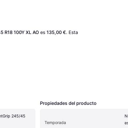
45 R18 100Y XL AO
 es 
135,00 €
. Esta 
Propiedades del producto
ntGrip 245/45 
N
Temporada
e