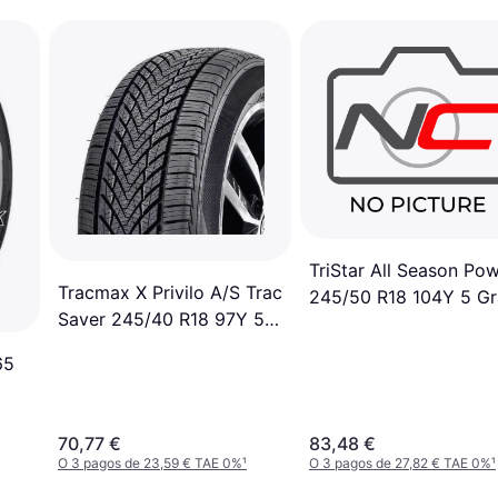
TriStar All Season Po
Tracmax X Privilo A/S Trac
245/50 R18 104Y 5 Gr
Saver 245/40 R18 97Y 5
Turismo TF330
Sedán TSR1812
65
70,77 €
83,48 €
O 3 pagos de 23,59 € TAE 0%
¹
O 3 pagos de 27,82 € TAE 0%
¹