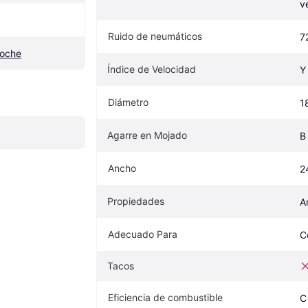
v
Ruido de neumáticos
7
coche
Índice de Velocidad
Y
Diámetro
1
Agarre en Mojado
B
Ancho
2
Propiedades
A
Adecuado Para
C
Tacos
Eficiencia de combustible
C