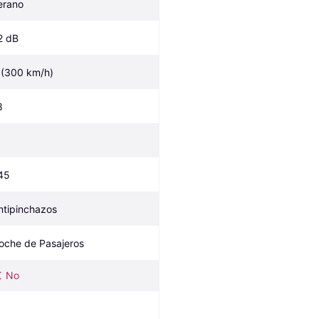
erano
2 dB
 (300 km/h)
8
45
ntipinchazos
oche de Pasajeros
No