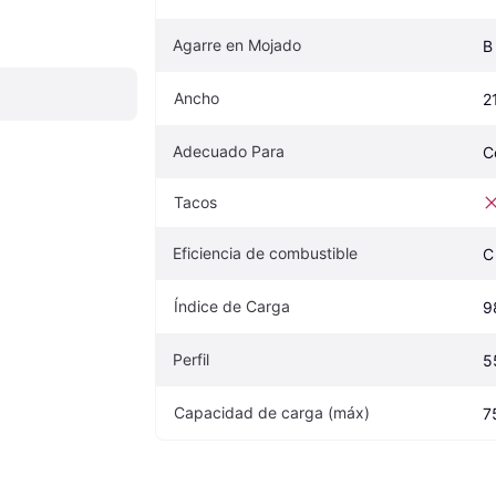
Agarre en Mojado
B
Ancho
2
Adecuado Para
C
Tacos
Eficiencia de combustible
C
Índice de Carga
9
Perfil
5
Capacidad de carga (máx)
7