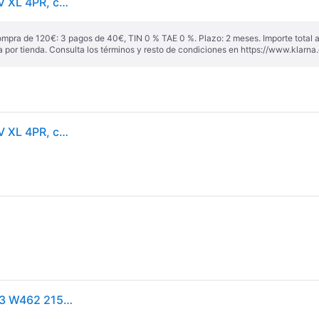
Hankook Winter i*cept RS3 (W462) ( 215/55 R17 98V XL 4PR, con protector de llanta (MFS) SBL ) - negro
ompra de 120€: 3 pagos de 40€, TIN 0 % TAE 0 %. Plazo: 2 meses. Importe total
a por tienda. Consulta los términos y resto de condiciones en
https://www.klarna.
Hankook Winter i*cept RS3 (W462) ( 215/55 R17 98V XL 4PR, con protector de llanta (MFS) SBL )
Neumáticos de invierno HANKOOK Winter i*cept RS3 W462 215/55R17 XL 98V