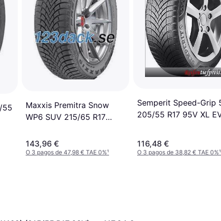
Semperit Speed-Grip 
Maxxis Premitra Snow
5/55
205/55 R17 95V XL E
WP6 SUV 215/65 R17
103V XL
143,96 €
116,48 €
O 3 pagos de 47,98 € TAE 0%
¹
O 3 pagos de 38,82 € TAE 0%
¹