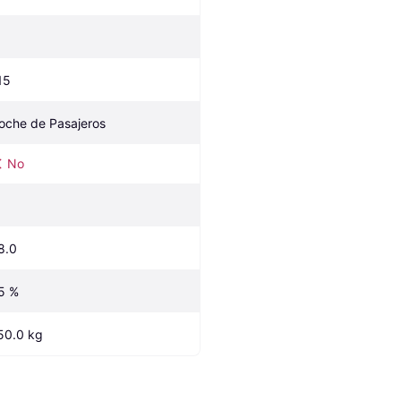
15
oche de Pasajeros
No
8.0
5 %
50.0 kg