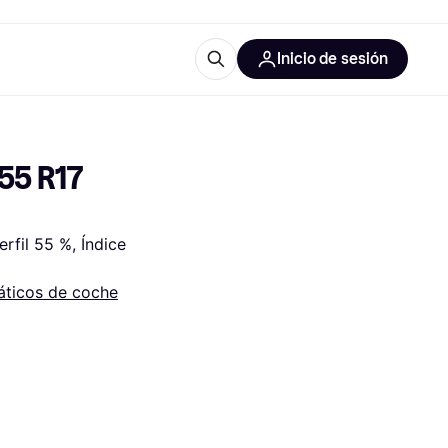
Inicio de sesión
Más información
les de oficina
Qué es Klarna?
5 R17 
fil 55 %, Índice 
ticos de coche
las categorías