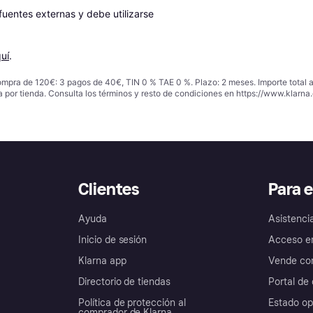
entes externas y debe utilizarse 
uí
.
ompra de 120€: 3 pagos de 40€, TIN 0 % TAE 0 %. Plazo: 2 meses. Importe total
a por tienda. Consulta los términos y resto de condiciones en
https://www.klarna.
Clientes
Para 
Ayuda
Asistenci
Inicio de sesión
Acceso e
Klarna app
Vende con
Directorio de tiendas
Portal de 
Política de protección al
Estado op
comprador de Klarna