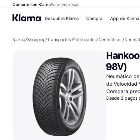
Comprar con Klarna
Para empresas
Descubre Klarna
Compra
App de Klarna
Klarna
/
Shopping
/
Transportes Motorizados
/
Neumáticos
/
Neumát
Formas de pag
Tiendas
Formas de pago
MediaMarkt
Hankook
Paga ahora
Shein
Paga en 3 plazos
Zalando Priv
98V)
Paga en 30 días
Zara
Financiación
JD Sports
Neumático de 
Klarna en Apple 
de Velocidad 
Compara prec
Directorio de tie
Desde 3 pagos 