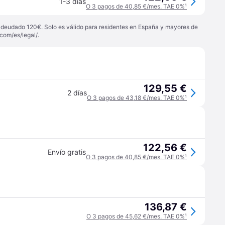
1-3 días
O 3 pagos de 40,85 €/mes. TAE 0%
¹
 adeudado 120€. Solo es válido para residentes en España y mayores de
com/es/legal/
.
129,55 €
2 días
O 3 pagos de 43,18 €/mes. TAE 0%
¹
122,56 €
Envío gratis
O 3 pagos de 40,85 €/mes. TAE 0%
¹
136,87 €
O 3 pagos de 45,62 €/mes. TAE 0%
¹