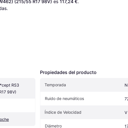
(W462) (215/55 R17 98V)
 es 
117,24 €
. 
das.
Propiedades del producto
Temporada
*cept RS3 
N
R17 98V)
Ruido de neumáticos
7
Índice de Velocidad
V
coche
Diámetro
1