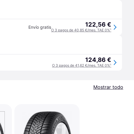
122,56 €
Envío gratis
O 3 pagos de 40,85 €/mes. TAE 0%
¹
124,86 €
O 3 pagos de 41,62 €/mes. TAE 0%
¹
Mostrar todo