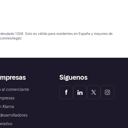
 adeudado 120€. Solo es válido para residentes en España y mayores de
com/es/legal/
.
empresas
Síguenos
a al comerciante
mpresas
 Klarna
desarrolladores
erativo