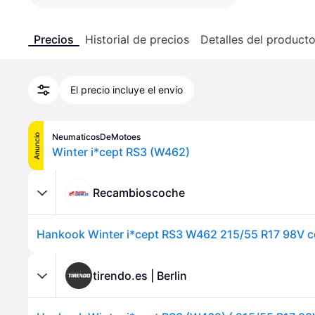
Precios
Historial de precios
Detalles del product
El precio incluye el envío
NeumaticosDeMotoes
Anuncio
Winter i*cept RS3 (W462)
Recambioscoche
tirendo.es | Berlin