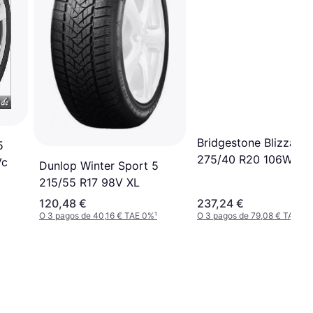
Bridgestone Blizzak 6
5
275/40 R20 106W XL
Vc
Dunlop Winter Sport 5
215/55 R17 98V XL
120,48 €
237,24 €
O 3 pagos de 40,16 € TAE 0%
¹
O 3 pagos de 79,08 € TAE 0%