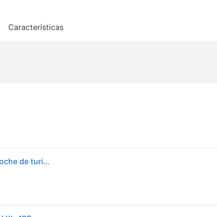
o
Características
Hankook Winter i*cept RS3 W462 215/55 R17 98V coche de turismo Neumáticos de invierno Neumáticos 1028360