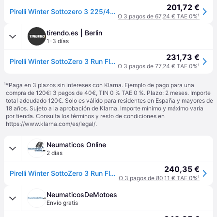
201,72 €
Pirelli Winter Sottozero 3 225/40 R19 93H coche de turismo Neumáticos de invierno Neumáticos 2530600
O 3 pagos de 67,24 € TAE 0%
¹
tirendo.es | Berlin
1-3 días
231,73 €
Pirelli Winter SottoZero 3 Run Flat ( 225/40 R19 93H XL, con protector de llanta (MFS), runflat ) - negro
O 3 pagos de 77,24 € TAE 0%
¹
¹
*Paga en 3 plazos sin intereses con Klarna. Ejemplo de pago para una
compra de 120€: 3 pagos de 40€, TIN 0 % TAE 0 %. Plazo: 2 meses. Importe
total adeudado 120€. Solo es válido para residentes en España y mayores de
18 años. Sujeto a la aprobación de Klarna. Importe mínimo y máximo varía
por tienda. Consulta los términos y resto de condiciones en
https://www.klarna.com/es/legal/
.
Neumaticos Online
2 días
240,35 €
Pirelli Winter SottoZero 3 Run Flat ( 225/40 R19 93H XL, con protector de llanta (MFS), runflat )
O 3 pagos de 80,11 € TAE 0%
¹
NeumaticosDeMotoes
Envío gratis