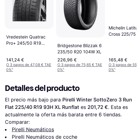
Michelin Latitu
Cross 225/75 
Vredestein Quatrac
102T
Pro+ 245/50 R19
Bridgestone Blizzak 6
105V XL
235/50 R20 104W XL
141,24 €
226,96 €
165,48 €
O 3 pagos de 47,08 € TAE
O 3 pagos de 75,65 € TAE
O 3 pagos de 55,
0%
¹
0%
¹
0%
¹
Detalles del producto
El precio más bajo para 
Pirelli Winter SottoZero 3 Run 
Flat 225/40 R19 93H XL Runflat
 es 
201,72 €
. Esta es 
actualmente la oferta más barata entre 
6
 tiendas.
Comparar:
Pirelli Neumáticos
Pirelli Neumáticos de coche