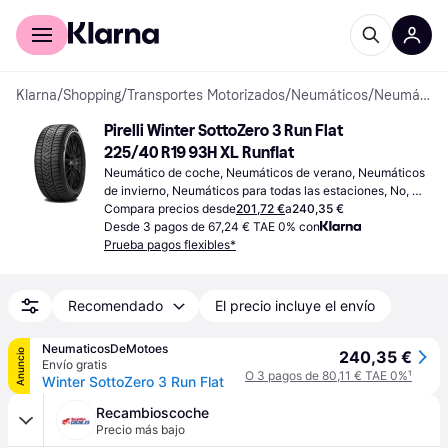
Comprar con Klarna
Para empresas
Klarna
/
Shopping
/
Transportes Motorizados
/
Neumáticos
/
Neumáticos de coche
Pirelli Winter SottoZero 3 Run Flat 
225/40 R19 93H XL Runflat
Neumático de coche, Neumáticos de verano, Neumáticos 
de invierno, Neumáticos para todas las estaciones, No, 
Coche de Pasajeros, Tecnología de sellado, Perfil 40 %, 
Compara precios desde
201,72 €
a
240,35 €
Índice de Velocidad W (270 km/h), T (190 km/h)
Desde 3 pagos de 67,24 € TAE 0% con
Prueba pagos flexibles*
Recomendado
El precio incluye el envío
NeumaticosDeMotoes
Anuncio
240,35 €
Envío gratis
O 3 pagos de 80,11 € TAE 0%
¹
Winter SottoZero 3 Run Flat
Recambioscoche
Precio más bajo