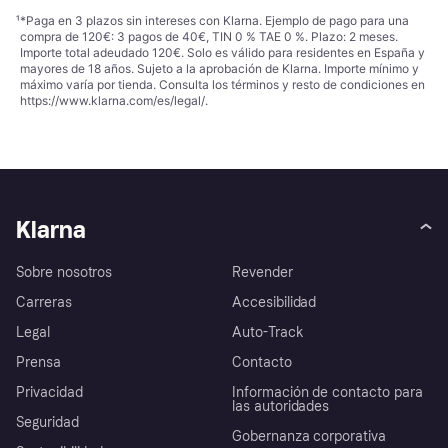
¹
*Paga en 3 plazos sin intereses con Klarna. Ejemplo de pago para una
compra de 120€: 3 pagos de 40€, TIN 0 % TAE 0 %. Plazo: 2 meses.
Importe total adeudado 120€. Solo es válido para residentes en España y
mayores de 18 años. Sujeto a la aprobación de Klarna. Importe mínimo y
máximo varía por tienda. Consulta los términos y resto de condiciones en
https://www.klarna.com/es/legal/
.
Klarna
Sobre nosotros
Revender
Carreras
Accesibilidad
Legal
Auto-Track
Prensa
Contacto
Privacidad
Información de contacto para
las autoridades
Seguridad
Gobernanza corporativa