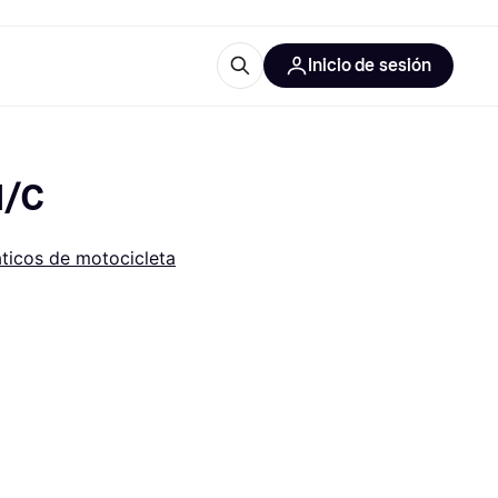
Inicio de sesión
Más información
iales de oficina
Qué es Klarna?
M/C
icos de motocicleta
 las categorías