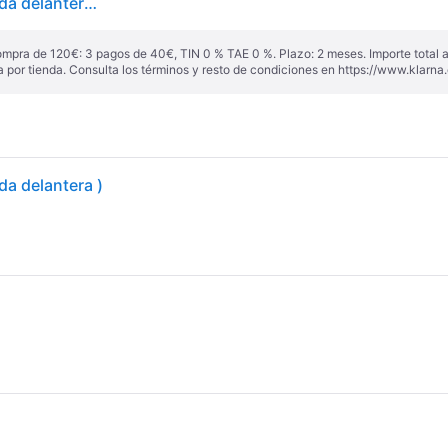
Pirelli Diablo Rosso IV ( 110/70 R17 TL 54H M/C, Rueda delantera ) - negro
ompra de 120€: 3 pagos de 40€, TIN 0 % TAE 0 %. Plazo: 2 meses. Importe total
a por tienda. Consulta los términos y resto de condiciones en
https://www.klarna.
da delantera )