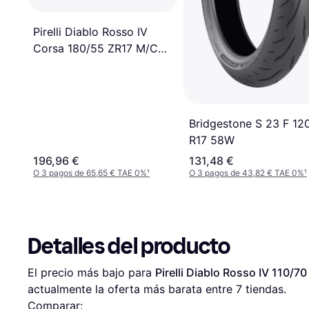
Pirelli Diablo Rosso IV
Corsa 180/55 ZR17 M/C
73W TL
Bridgestone S 23 F 12
R17 58W
196,96 €
131,48 €
O 3 pagos de 65,65 € TAE 0%
¹
O 3 pagos de 43,82 € TAE 0%
¹
Detalles del producto
El precio más bajo para 
Pirelli Diablo Rosso IV 110/7
actualmente la oferta más barata entre 
7
 tiendas.
Comparar: