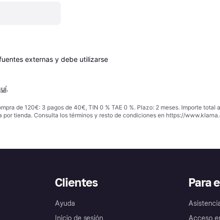
entes externas y debe utilizarse 
uí
.
ompra de 120€: 3 pagos de 40€, TIN 0 % TAE 0 %. Plazo: 2 meses. Importe total
a por tienda. Consulta los términos y resto de condiciones en
https://www.klarna.
Clientes
Para 
Ayuda
Asistenci
Inicio de sesión
Acceso e