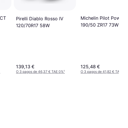
2CT
Michelin Pilot Power
Pirelli Diablo Rosso IV
190/50 ZR17 73W TL
120/70R17 58W
139,13 €
125,48 €
¹
O 3 pagos de 46,37 € TAE 0%
¹
O 3 pagos de 41,82 € TAE 0%