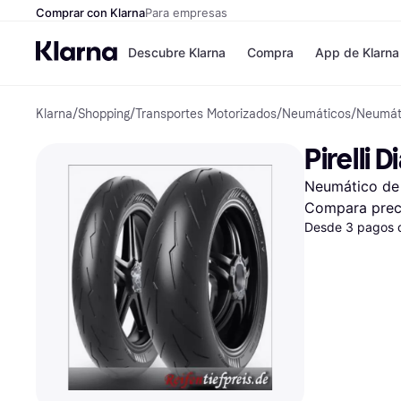
Comprar con Klarna
Para empresas
Descubre Klarna
Compra
App de Klarna
Klarna
/
Shopping
/
Transportes Motorizados
/
Neumáticos
/
Neumáti
Tiendas
Formas de pag
Formas de pago
MediaMarkt
Pirelli 
Paga ahora
Shein
Paga en 3 plazos
Zalando Prive
Neumático de 
Paga en 30 días
Zara
Financiación
JD Sports
Compara prec
Klarna en Apple 
Desde 3 pagos 
Directorio de tien