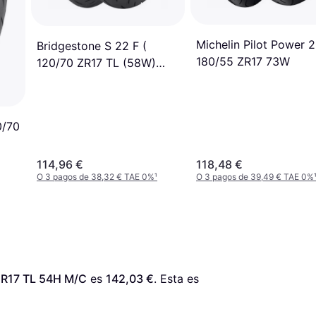
Michelin Pilot Power 
Bridgestone S 22 F (
180/55 ZR17 73W
120/70 ZR17 TL (58W)
M/C Front wheel )
0/70
114,96 €
118,48 €
O 3 pagos de 38,32 € TAE 0%
¹
O 3 pagos de 39,49 € TAE 0%
0 R17 TL 54H M/C
 es 
142,03 €
. Esta es 