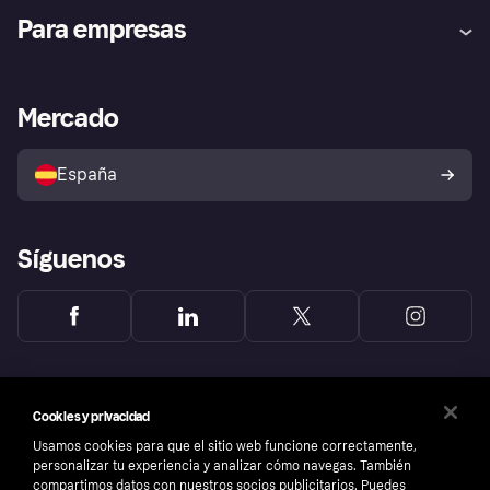
Ayuda
Promesa de protección contra
Para empresas
el fraude
Inicio de sesión
Nuestra promesa
Asistencia al comerciante
Portal de desarrolladores
Klarna app
Bienestar financiero
Acceso empresas
Estado operativo
Mercado
Directorio de tiendas
Configuración de privacidad
Vende con Klarna
Plataformas y socios
Política de protección al
comprador de Klarna
Tu derecho de desistimiento
España
Reclamaciones
Síguenos
Cookies y privacidad
Usamos cookies para que el sitio web funcione correctamente,
personalizar tu experiencia y analizar cómo navegas. También
compartimos datos con nuestros socios publicitarios. Puedes