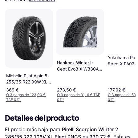
Yokohama Par
Hankook Winter I-
Spec-X PA02 
Cept Evo3 X W330A
R22 106V XL 
XL
Michelin Pilot Alpin 5
255/35 R22 99W XL
K1, SUV
369 €
273,50 €
177,02 €
O 3 pagos de 123,00 €
O 3 pagos de 91,16 € TAE
O 3 pagos de 59,
TAE 0%
¹
0%
¹
0%
¹
Detalles del producto
El precio más bajo para 
Pirelli Scorpion Winter 2 
285/35 R22 106V XL Elect PNCS
 es 
330,72 €
. Esta es 