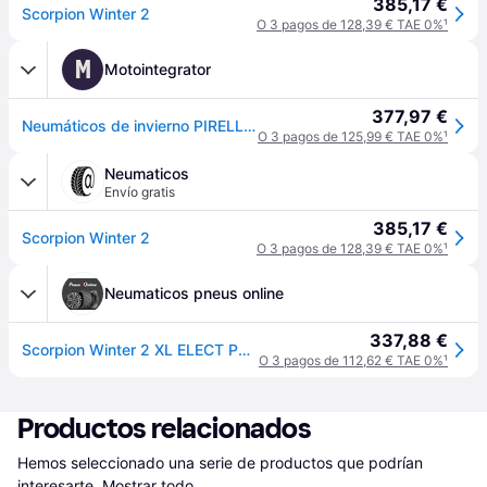
385,17 €
Scorpion Winter 2
O 3 pagos de 128,39 € TAE 0%
¹
M
Motointegrator
377,97 €
Neumáticos de invierno PIRELLI Scorpion Winter 2 285/35R22 XL 106V
O 3 pagos de 125,99 € TAE 0%
¹
Neumaticos
Envío gratis
385,17 €
Scorpion Winter 2
O 3 pagos de 128,39 € TAE 0%
¹
Neumaticos pneus online
337,88 €
Scorpion Winter 2 XL ELECT PNCS
O 3 pagos de 112,62 € TAE 0%
¹
Productos relacionados
Hemos seleccionado una serie de productos que podrían 
interesarte.
Mostrar todo