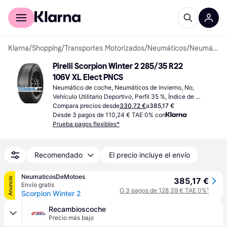
Comprar con Klarna
Para empresas
Klarna
/
Shopping
/
Transportes Motorizados
/
Neumáticos
/
Neumáticos de coche
Pirelli Scorpion Winter 2 285/35 R22 
106V XL Elect PNCS
Neumático de coche, Neumáticos de invierno, No, 
Vehículo Utilitario Deportivo, Perfil 35 %, Índice de 
Velocidad V (240 km/h)
Compara precios desde
330,72 €
a
385,17 €
Desde 3 pagos de 110,24 € TAE 0% con
Prueba pagos flexibles*
Recomendado
El precio incluye el envío
NeumaticosDeMotoes
Anuncio
385,17 €
Envío gratis
O 3 pagos de 128,39 € TAE 0%
¹
Scorpion Winter 2
Recambioscoche
Precio más bajo