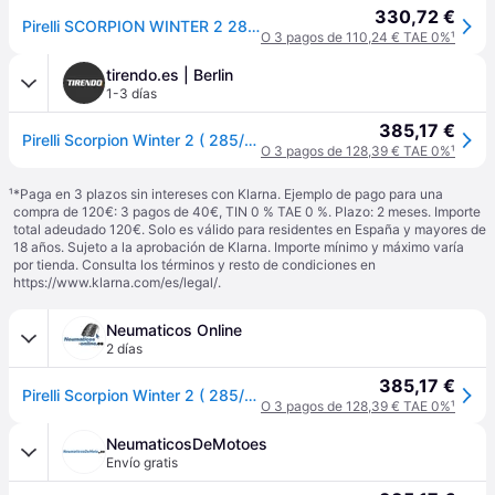
330,72 €
Pirelli SCORPION WINTER 2 285/35 R22 106V coche de turismo Neumáticos de invierno Neumáticos 4140200
O 3 pagos de 110,24 € TAE 0%
¹
tirendo.es | Berlin
1-3 días
385,17 €
Pirelli Scorpion Winter 2 ( 285/35 R22 106V XL Elect, PNCS, con protector de llanta (MFS) ) - negro
O 3 pagos de 128,39 € TAE 0%
¹
¹
*Paga en 3 plazos sin intereses con Klarna. Ejemplo de pago para una
compra de 120€: 3 pagos de 40€, TIN 0 % TAE 0 %. Plazo: 2 meses. Importe
total adeudado 120€. Solo es válido para residentes en España y mayores de
18 años. Sujeto a la aprobación de Klarna. Importe mínimo y máximo varía
por tienda. Consulta los términos y resto de condiciones en
https://www.klarna.com/es/legal/
.
Neumaticos Online
2 días
385,17 €
Pirelli Scorpion Winter 2 ( 285/35 R22 106V XL Elect, PNCS, con protector de llanta (MFS) )
O 3 pagos de 128,39 € TAE 0%
¹
NeumaticosDeMotoes
Envío gratis