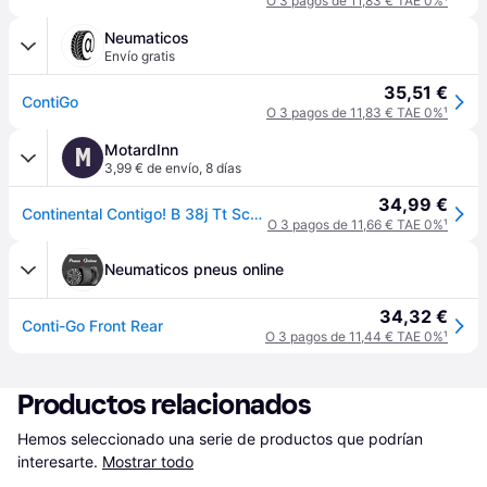
O 3 pagos de 11,83 € TAE 0%
¹
Neumaticos
Envío gratis
35,51 €
ContiGo
O 3 pagos de 11,83 € TAE 0%
¹
MotardInn
M
3,99 € de envío
,
8 días
34,99 €
Continental Contigo! B 38j Tt Scooter Front Tire Plateado 2.25 / B16
O 3 pagos de 11,66 € TAE 0%
¹
Neumaticos pneus online
34,32 €
Conti-Go Front Rear
O 3 pagos de 11,44 € TAE 0%
¹
Productos relacionados
Hemos seleccionado una serie de productos que podrían 
interesarte.
Mostrar todo