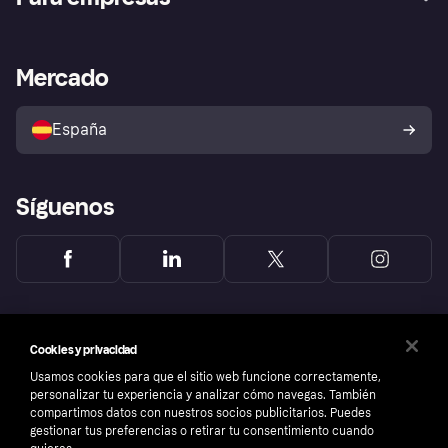
Inicio de sesión
Nuestra promesa
Asistencia al comerciante
Portal de desarrolladores
Klarna app
Bienestar financiero
Acceso empresas
Estado operativo
Mercado
Directorio de tiendas
Configuración de privacidad
Vende con Klarna
Plataformas y socios
Política de protección al
comprador de Klarna
Tu derecho de desistimiento
España
Reclamaciones
Síguenos
Cookies y privacidad
Usamos cookies para que el sitio web funcione correctamente,
personalizar tu experiencia y analizar cómo navegas. También
compartimos datos con nuestros socios publicitarios. Puedes
gestionar tus preferencias o retirar tu consentimiento cuando