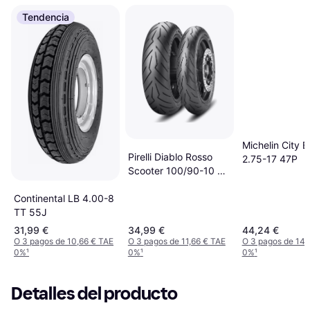
Tendencia
Michelin City E
Pirelli Diablo Rosso
2.75-17 47P
Scooter 100/90-10 TL
56J
Continental LB 4.00-8
TT 55J
31,99 €
34,99 €
44,24 €
O 3 pagos de 10,66 € TAE
O 3 pagos de 11,66 € TAE
O 3 pagos de 14,
0%
¹
0%
¹
0%
¹
Detalles del producto