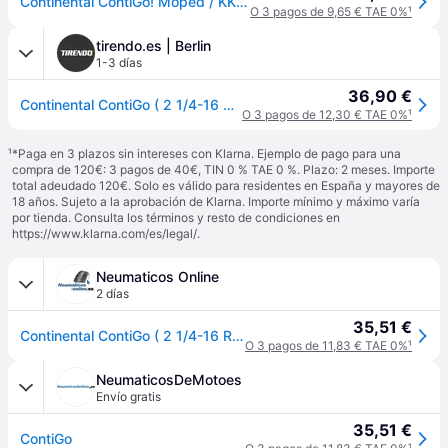
Continental ContiGo! Moped / KKS 11 2 1/4/- R16 38J coche de turismo Neumáticos de verano Neumáticos 01200060000
O 3 pagos de 9,65 € TAE 0%
¹
tirendo.es | Berlin
1-3 días
36,90 €
Continental ContiGo ( 2 1/4-16 RF TT 38J Rueda trasera, M/C, Rueda delantera ) - negro
O 3 pagos de 12,30 € TAE 0%
¹
¹
*Paga en 3 plazos sin intereses con Klarna. Ejemplo de pago para una
compra de 120€: 3 pagos de 40€, TIN 0 % TAE 0 %. Plazo: 2 meses. Importe
total adeudado 120€. Solo es válido para residentes en España y mayores de
18 años. Sujeto a la aprobación de Klarna. Importe mínimo y máximo varía
por tienda. Consulta los términos y resto de condiciones en
https://www.klarna.com/es/legal/
.
Neumaticos Online
2 días
35,51 €
Continental ContiGo ( 2 1/4-16 RF TT 38J Rueda trasera, M/C, Rueda delantera )
O 3 pagos de 11,83 € TAE 0%
¹
NeumaticosDeMotoes
Envío gratis
35,51 €
ContiGo