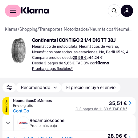
Comprar con Klarna
Para empresas
Klarna
/
Shopping
/
Transportes Motorizados
/
Neumáticos
/
Neumáticos de motocicleta
Continental CONTIGO 2 1/4 D16 TT 38J
Neumático de motocicleta, Neumáticos de verano, 
Neumáticos para todas las estaciones, No, Perfil 65 %, 45 
%
Compara precios desde
28,96 €
a
44,24 €
Desde 3 pagos de 9,65 € TAE 0% con
Prueba pagos flexibles*
Recomendado
El precio incluye el envío
NeumaticosDeMotoes
Anuncio
35,51 €
Envío gratis
O 3 pagos de 11,83 € TAE 0%
¹
ContiGo
Recambioscoche
Precio más bajo
28,96 €