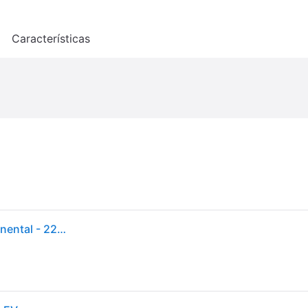
o
Características
Neumático - Turismo - PREMIUMCONTACT 7 - Continental - 225-45-18-95-Y