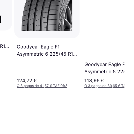
 R19
Goodyear Eagle F1
Asymmetric 6 225/45 R18
95Y XL
Goodyear Eagle F1
Asymmetric 5 225/45
95Y XL
124,72 €
118,96 €
O 3 pagos de 41,57 € TAE 0%
¹
O 3 pagos de 39,65 € TAE 0%