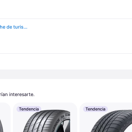
Continental PremiumContact 7 225/45 R18 95Y coche de turismo Neumáticos de verano Neumáticos 0313055000
an interesarte.
Tendencia
Tendencia