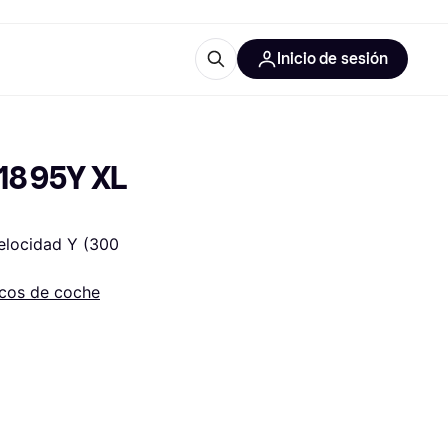
Inicio de sesión
Más información
les de oficina
Qué es Klarna?
8 95Y XL 
elocidad Y (300 
cos de coche
las categorías