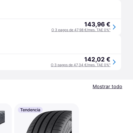
143,96 €
O 3 pagos de 47,98 €/mes. TAE 0%
¹
142,02 €
O 3 pagos de 47,34 €/mes. TAE 0%
¹
Mostrar todo
Tendencia