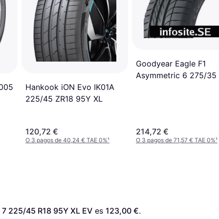
Goodyear Eagle F1
Asymmetric 6 275/35
T005
Hankook iON Evo IK01A
100Y XL
225/45 ZR18 95Y XL
120,72 €
214,72 €
O 3 pagos de 40,24 € TAE 0%
¹
O 3 pagos de 71,57 € TAE 0%
¹
 7 225/45 R18 95Y XL EV
 es 
123,00 €
. 