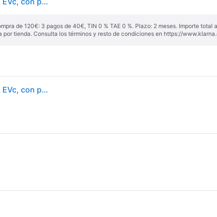
Continental PremiumContact 7 ( 225/45 R18 95Y XL EVc, con protección de llanta lateral ) - negro
ompra de 120€: 3 pagos de 40€, TIN 0 % TAE 0 %. Plazo: 2 meses. Importe total
a por tienda. Consulta los términos y resto de condiciones en
https://www.klarna.
Continental PremiumContact 7 ( 225/45 R18 95Y XL EVc, con protección de llanta lateral )