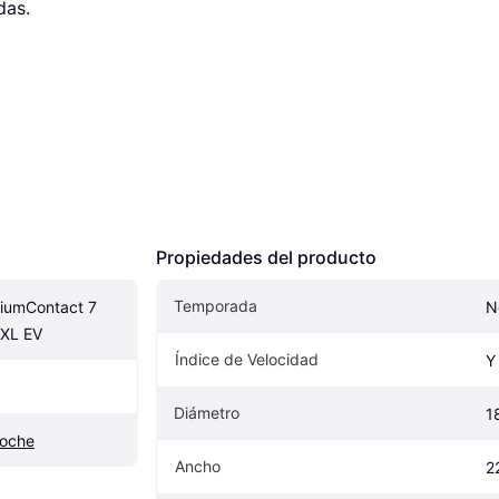
das.
Propiedades del producto
Temporada
iumContact 7 
N
 XL EV
Índice de Velocidad
Y
Diámetro
1
coche
Ancho
2