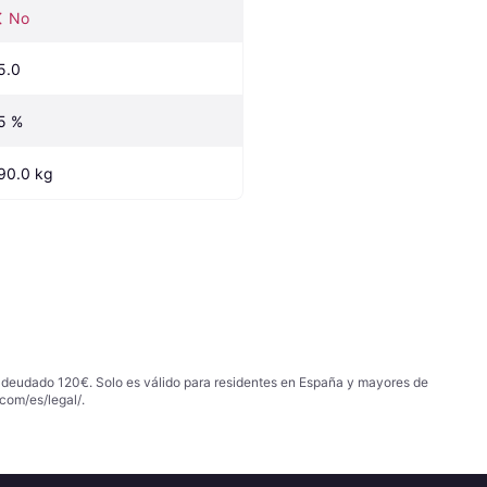
No
5.0
5 %
90.0 kg
 adeudado 120€. Solo es válido para residentes en España y mayores de
com/es/legal/
.