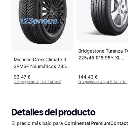
Bridgestone Turanza 
225/45 R18 95Y XL
Michelin CrossClimate 3
RunFlat
3PMSF Neumáticos 235
55 R18 100V
93,47 €
144,43 €
O 3 pagos de 31,15 € TAE 0%
¹
O 3 pagos de 48,14 € TAE 0%
¹
Detalles del producto
El precio más bajo para 
Continental PremiumContact