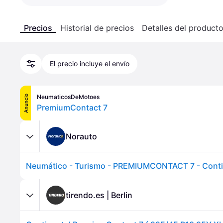
Precios
Historial de precios
Detalles del product
El precio incluye el envío
NeumaticosDeMotoes
Anuncio
PremiumContact 7
Norauto
tirendo.es | Berlin