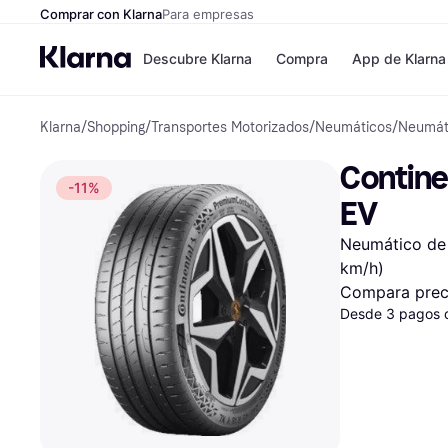
Comprar con Klarna
Para empresas
Descubre Klarna
Compra
App de Klarna
Klarna
/
Shopping
/
Transportes Motorizados
/
Neumáticos
/
Neumát
Formas de pag
Tiendas
Formas de pago
MediaMarkt
Contine
Paga ahora
Shein
-11%
Paga en 3 plazos
Zalando Priv
EV
Paga en 30 días
Zara
Financiación
JD Sports
Neumático de 
Klarna en Apple 
km/h)
Compara prec
Directorio de tie
Desde 3 pagos 