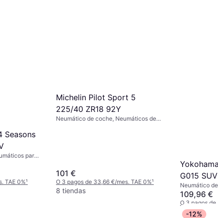
Michelin Pilot Sport 5
225/40 ZR18 92Y
Neumático de coche, Neumáticos de
verano, Sí, Coche de Pasajeros,
4 Seasons
Antipinchazos, Perfil 40 %, Índice de
Velocidad Y (300 km/h)
V
umáticos para
Yokohama
Perfil 55 %,
40 km/h)
101 €
G015 SUV
s. TAE 0%
¹
O 3 pagos de 33,66 €/mes. TAE 0%
¹
Neumático de
8 tiendas
todas las est
109,96 €
Utilitario Depo
O 3 pagos de
de Velocidad 
8 tiendas
-12%