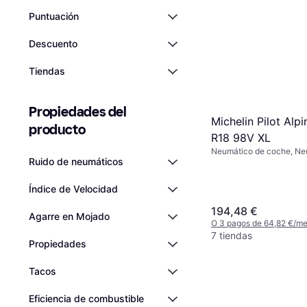
Puntuación
Descuento
Tiendas
Propiedades del 
Michelin Pilot Alp
producto
R18 98V XL
Neumático de coche, Ne
Ruido de neumáticos
invierno, No, Coche de Pa
45 %, Índice de Velocida
Índice de Velocidad
194,48 €
Agarre en Mojado
O 3 pagos de 64,82 €/m
7 tiendas
Propiedades
Tacos
Eficiencia de combustible