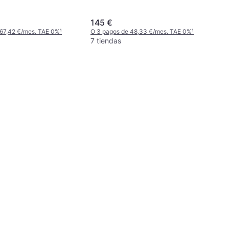
Las Estaciones
Pasajeros, Perfil 50 %, Índice de
Velocidad V (240 km/h)
145 €
 67,42 €/mes. TAE 0%
¹
O 3 pagos de 48,33 €/mes. TAE 0%
¹
7 tiendas