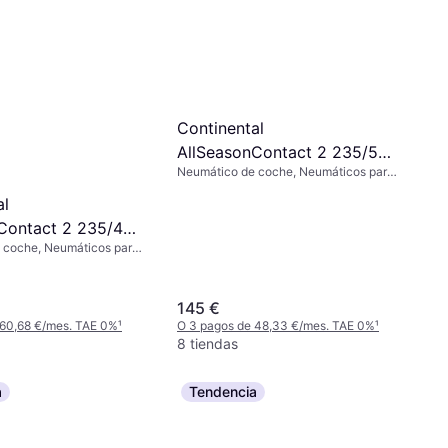
Continental
AllSeasonContact 2 235/55
Neumático de coche, Neumáticos para
R19 105V XL
todas las estaciones, No, Vehículo
al
Utilitario Deportivo, Perfil 55 %, Índice
de Velocidad V (240 km/h)
Contact 2 235/45
 coche, Neumáticos para
XL EVc
ciones, No, Perfil 45 %,
ocidad T (190 km/h)
145 €
 60,68 €/mes. TAE 0%
¹
O 3 pagos de 48,33 €/mes. TAE 0%
¹
8 tiendas
a
Tendencia