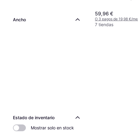
verano, No, Perfil 55 %, Í
Velocidad V (240 km/h)
59,96 €
O 3 pagos de 19,98 €/me
Ancho
7 tiendas
Estado de inventario
Mostrar solo en stock