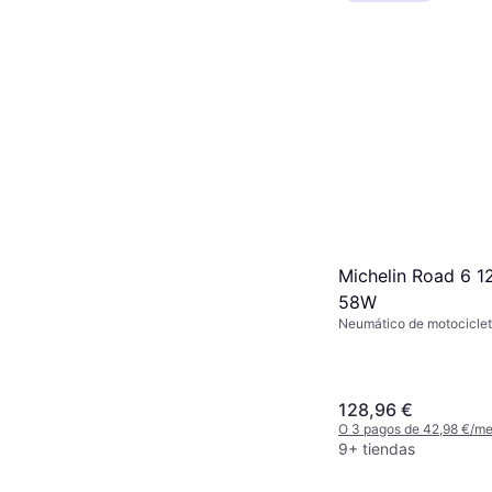
Michelin Road 6 1
58W
Neumático de motocicle
de verano, No, Perfil 70 
Velocidad W (270 km/h)
128,96 €
O 3 pagos de 42,98 €/m
9+ tiendas