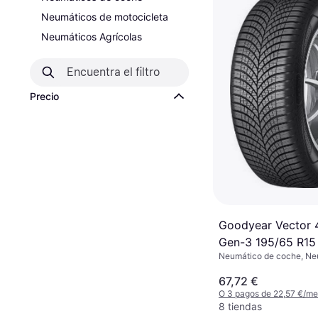
Neumáticos de motocicleta
Neumáticos Agrícolas
Precio
Goodyear Vector 
Gen-3 195/65 R15
Neumático de coche, Ne
todas las estaciones, No
Pasajeros, Perfil 65 %, Ín
67,72 €
Velocidad V (240 km/h)
O 3 pagos de 22,57 €/m
8 tiendas