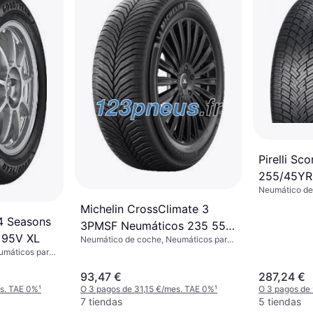
Pirelli Sc
255/45YR2
Neumático de
verano, Neumá
Michelin CrossClimate 3
estaciones, N
4 Seasons
Vehículo Utili
3PMSF Neumáticos 235 55
%, Índice de 
 95V XL
Neumático de coche, Neumáticos para
R18 100V
todas las estaciones, No, Perfil 55 %
umáticos para
, Coche de
dice de
93,47 €
287,24 €
es. TAE 0%
¹
O 3 pagos de 31,15 €/mes. TAE 0%
¹
O 3 pagos de
7 tiendas
5 tiendas