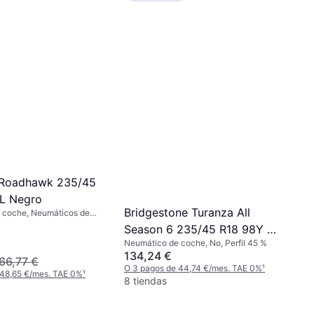
(100 km/h)
8 tiendas
 Roadhawk 235/45
L Negro
Bridgestone Turanza All
 coche, Neumáticos de
rfil 45 %, Índice de
Season 6 235/45 R18 98Y XL
300 km/h)
Neumático de coche, No, Perfil 45 %
Enliten
134,24 €
66,77 €
O 3 pagos de 44,74 €/mes. TAE 0%
¹
 48,65 €/mes. TAE 0%
¹
8 tiendas