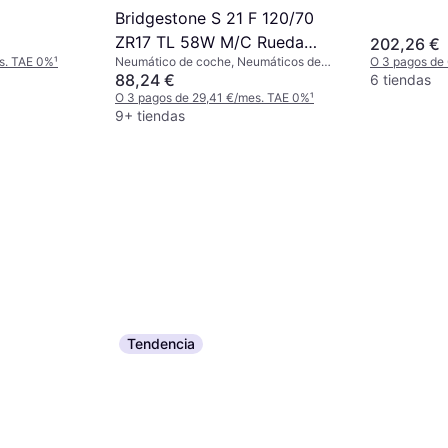
km/h)
ndice de
Bridgestone S 21 F 120/70
ZR17 TL 58W M/C Rueda
202,26 €
s. TAE 0%
¹
O 3 pagos de
Neumático de coche, Neumáticos de
Delantera
verano, No, Índice de Velocidad W (270
88,24 €
6 tiendas
km/h), H (210 km/h)
O 3 pagos de 29,41 €/mes. TAE 0%
¹
9+ tiendas
Tendencia