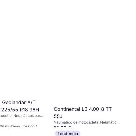
 Geolandar A/T
Continental LB 4.00-8 TT
 225/55 R18 98H
 coche, Neumáticos para
55J
aciones, No, Vehículo
Neumático de motocicleta, Neumáticos
rtivo, Perfil 55 %, Índice
 36,65 €/mes. TAE 0%
¹
de verano, Neumáticos para todas las
31,99 €
H (210 km/h)
estaciones, No, Índice de Velocidad J
Tendencia
O 3 pagos de 10,66 €/mes. TAE 0%
¹