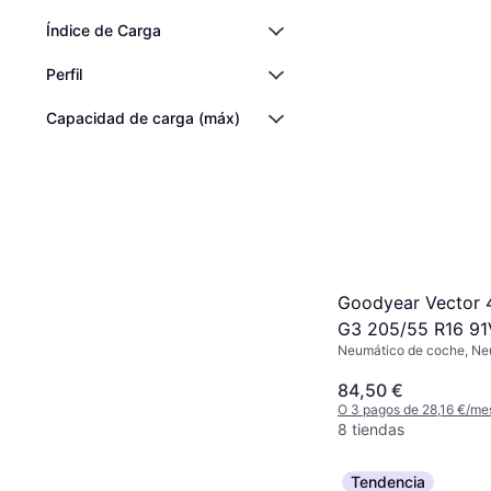
Índice de Carga
Perfil
Capacidad de carga (máx)
Goodyear Vector 
G3 205/55 R16 91
Neumático de coche, Ne
todas las estaciones, No, 
Índice de Velocidad V (2
84,50 €
O 3 pagos de 28,16 €/me
8 tiendas
Tendencia