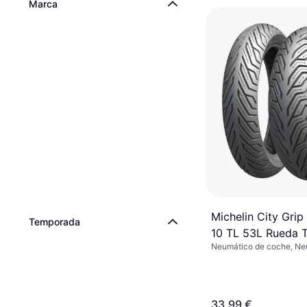
Marca
Michelin City Grip
Temporada
10 TL 53L Rueda T
Neumático de coche, Ne
M/C Rueda Delant
verano, No, Vehículo Com
763843
Perfil 80 %, Índice de Ve
km/h)
33,99 €