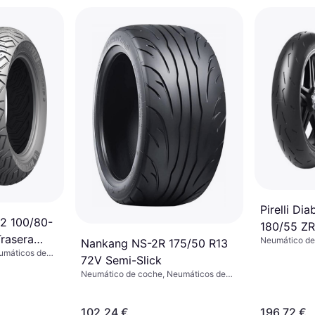
Pirelli Di
 2 100/80-
180/55 Z
rasera
Neumático de
Nankang NS-2R 175/50 R13
de verano, No,
umáticos de
era
72V Semi-Slick
Velocidad W 
ercial Ligero,
Neumático de coche, Neumáticos de
locidad H (210
verano, No, Coche de Pasajeros, Perfil
50 %, Índice de Velocidad V (240 km/h)
102,24 €
196,72 €