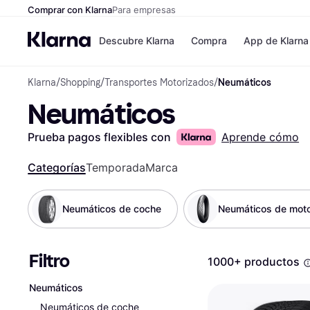
Comprar con Klarna
Para empresas
Descubre Klarna
Compra
App de Klarna
Klarna
/
Shopping
/
Transportes Motorizados
/
Neumáticos
Formas de pag
Tiendas
Neumáticos
Formas de pago
MediaMarkt
Paga ahora
Shein
Paga en 3 plazos
Zalando Priv
Prueba pagos flexibles con
Aprende cómo
Paga en 30 días
Zara
Financiación
JD Sports
Categorías
Temporada
Marca
Klarna en Apple 
Neumáticos de coche
Neumáticos de moto
Directorio de tie
Filtro
1000+ productos
Neumáticos
Neumáticos de coche