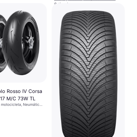
8 tiendas
ablo Rosso IV Corsa
R17 M/C 73W TL
 motocicleta, Neumáticos
 Perfil 55 %, Índice de
(270 km/h)