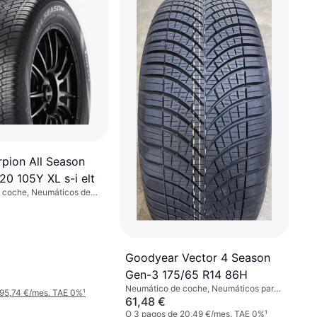
orpion All Season
0 105Y XL s-i elt
 coche, Neumáticos de
ticos para todas las
o, Coche de Pasajeros,
tario Deportivo, Perfil 45
Velocidad Y (300 km/h)
Goodyear Vector 4 Season
Gen-3 175/65 R14 86H
Neumático de coche, Neumáticos para
 95,74 €/mes. TAE 0%
¹
todas las estaciones, No, Perfil 65 %,
61,48 €
Índice de Velocidad H (210 km/h)
O 3 pagos de 20,49 €/mes. TAE 0%
¹