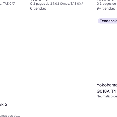
s. TAE 0%
¹
O 3 pagos de 34,08 €/mes. TAE 0%
¹
O 3 pagos de
6 tiendas
9+ tiendas
Tendenci
Yokohama
G018A T4 
Neumático de
RPB
verano, Neumá
wk 2
estaciones, No
Deportivo, Co
Perfil 50 %, Í
umáticos de