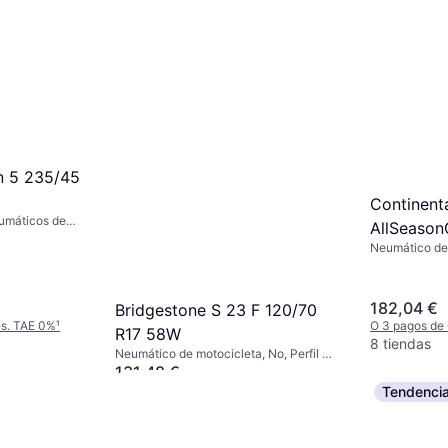
in 5 235/45
Continent
umáticos de
AllSeason
sajeros, Perfil
Neumático de
R21 101T 
d V (240 km/h)
todas las esta
Índice de Vel
182,04 €
Bridgestone S 23 F 120/70
es. TAE 0%
¹
O 3 pagos de
R17 58W
8 tiendas
Neumático de motocicleta, No, Perfil 70
%, Índice de Velocidad W (270 km/h)
131,48 €
O 3 pagos de 43,82 €/mes. TAE 0%
¹
Tendenci
9 tiendas