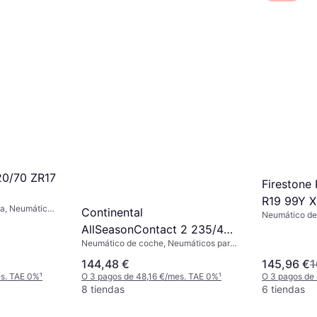
20/70 ZR17
Firestone
R19 99Y X
ta, Neumáticos
Continental
Neumático de
%, Índice de
verano, No, Pe
AllSeasonContact 2 235/45
Velocidad Y (
Neumático de coche, Neumáticos para
R18 98Y XL EVc
todas las estaciones, No, Coche de
144,48 €
145,96 €
1
Pasajeros, Perfil 45 %, Índice de
es. TAE 0%
¹
O 3 pagos de 48,16 €/mes. TAE 0%
¹
O 3 pagos de
Velocidad Y (300 km/h)
8 tiendas
6 tiendas