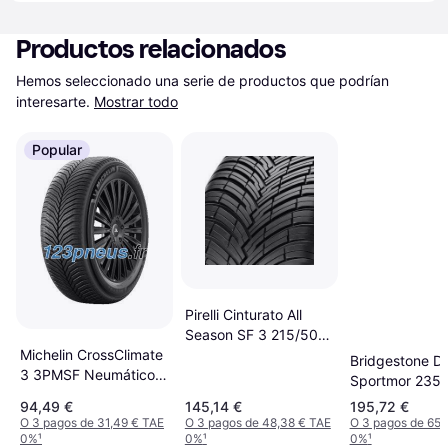
Productos relacionados
Hemos seleccionado una serie de productos que podrían 
interesarte.
Mostrar todo
Popular
Pirelli Cinturato All
Season SF 3 215/50
Michelin CrossClimate
R19 93H Elect, Seal
Bridgestone D
3 3PMSF Neumáticos
Sportmor 235/
235 55 R18 100V
95V Neumátic
94,49 €
145,14 €
195,72 €
O 3 pagos de 31,49 € TAE
O 3 pagos de 48,38 € TAE
O 3 pagos de 65,
0%
¹
0%
¹
0%
¹