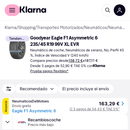
Comprar con Klarna
Para empresas
Klarna
/
Shopping
/
Transportes Motorizados
/
Neumáticos
/
Neumáticos de coche
Goodyear Eagle F1 Asymmetric 6 
Tendencia
235/45 R19 99V XL EVR
Neumático de coche, Neumáticos de verano, No, Perfil 45 
%, Índice de Velocidad V (240 km/h)
Compara precios desde
158,72 €
a
187,11 €
Desde 3 pagos de 52,90 € TAE 0% con
Prueba pagos flexibles*
Recomendado
El precio incluye el envío
NeumaticosDeMotoes
Anuncio
163,29 €
Envío gratis
O 3 pagos de 54,43 € TAE 0%
¹
Eagle F1 Asymmetric 6
Recambioscoche
Precio más bajo