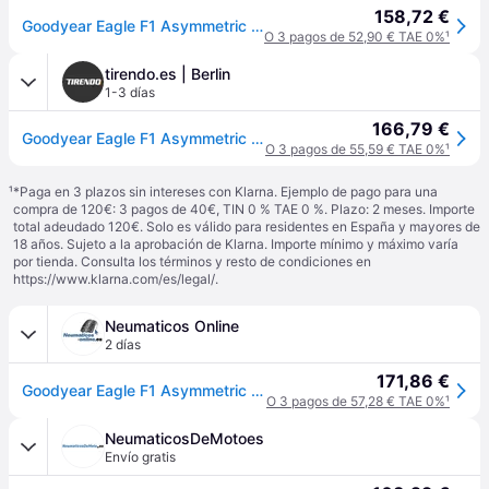
158,72 €
Goodyear Eagle F1 Asymmetric 6 235/45 R19 99V coche de turismo Neumáticos de verano Neumáticos 593634
O 3 pagos de 52,90 € TAE 0%
¹
tirendo.es | Berlin
1-3 días
166,79 €
Goodyear Eagle F1 Asymmetric 6 ( 235/45 R19 99V XL EVR, con protector de llanta (MFS) ) - negro
O 3 pagos de 55,59 € TAE 0%
¹
¹
*Paga en 3 plazos sin intereses con Klarna. Ejemplo de pago para una
compra de 120€: 3 pagos de 40€, TIN 0 % TAE 0 %. Plazo: 2 meses. Importe
total adeudado 120€. Solo es válido para residentes en España y mayores de
18 años. Sujeto a la aprobación de Klarna. Importe mínimo y máximo varía
por tienda. Consulta los términos y resto de condiciones en
https://www.klarna.com/es/legal/
.
Neumaticos Online
2 días
171,86 €
Goodyear Eagle F1 Asymmetric 6 ( 235/45 R19 99V XL EVR, con protector de llanta (MFS) )
O 3 pagos de 57,28 € TAE 0%
¹
NeumaticosDeMotoes
Envío gratis