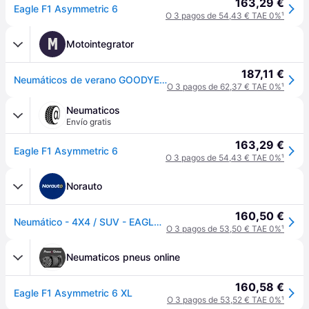
163,29 €
Eagle F1 Asymmetric 6
O 3 pagos de 54,43 € TAE 0%
¹
M
Motointegrator
187,11 €
Neumáticos de verano GOODYEAR Eagle F1 Asymmetric 6 235/45R19 99V XL
O 3 pagos de 62,37 € TAE 0%
¹
Neumaticos
Envío gratis
163,29 €
Eagle F1 Asymmetric 6
O 3 pagos de 54,43 € TAE 0%
¹
Norauto
160,50 €
Neumático - 4X4 / SUV - EAGLE F1 ASYMMETRIC 6 - Goodyear - 235-45-19-99-V
O 3 pagos de 53,50 € TAE 0%
¹
Neumaticos pneus online
160,58 €
Eagle F1 Asymmetric 6 XL
O 3 pagos de 53,52 € TAE 0%
¹