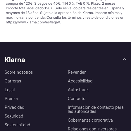
compra de 120€: 3 pagos de 40€, TIN 0 % TAE 0 %. Plazo: 2 meses.
Importe total adeudado 120€. Solo es válido para residentes en España y
mayores de 18 años. Sujeto a la aprobación de Klarna. Importe mínimo y
máximo varía por tienda. Consulta los términos y resto de condiciones en
https://www.klarna.com/es/legal/
.
Klarna
Sobre nosotros
Revender
Carreras
Accesibilidad
Legal
Auto-Track
Prensa
Contacto
Privacidad
Información de contacto para
las autoridades
Seguridad
Gobernanza corporativa
Sostenibilidad
Relaciones con inversores