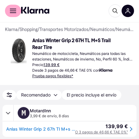
Comprar con Klarna
Para empresas
Klarna
/
Shopping
/
Transportes Motorizados
/
Neumáticos
/
Neumáticos de motocicleta
Anlas Winter Grip 2 67H TL M+S Trail 
Rear Tire
Neumático de motocicleta, Neumáticos para todas las 
estaciones, Neumáticos de invierno, No, Perfil 60 %, Índice 
de Velocidad H (210 km/h)
Precio
139,99 €
Desde 3 pagos de 46,66 € TAE 0% con
Prueba pagos flexibles*
Recomendado
El precio incluye el envío
MotardInn
M
3,99 € de envío
,
8 días
139,99 €
Anlas Winter Grip 2 67h Tl M+s Trail Rear Tire Plateado 160 / 60 / R15
O 3 pagos de 46,66 € TAE 0%
¹