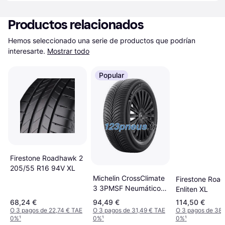
Productos relacionados
Hemos seleccionado una serie de productos que podrían 
interesarte.
Mostrar todo
Popular
Firestone Roadhawk 2
205/55 R16 94V XL
Michelin CrossClimate
Firestone Roa
3 3PMSF Neumáticos
Enliten XL
235 55 R18 100V
68,24 €
94,49 €
114,50 €
O 3 pagos de 22,74 € TAE
O 3 pagos de 31,49 € TAE
O 3 pagos de 38,
0%
¹
0%
¹
0%
¹