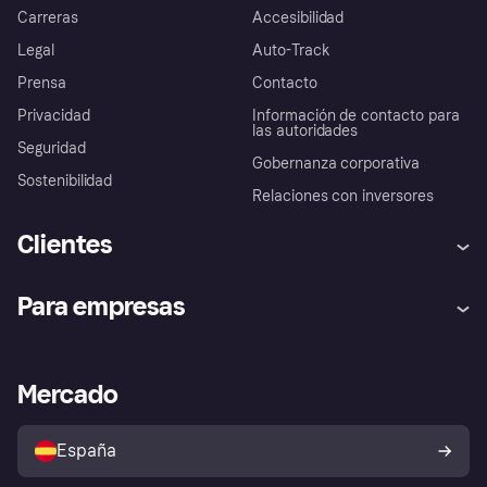
Carreras
Accesibilidad
Legal
Auto-Track
Prensa
Contacto
Privacidad
Información de contacto para
las autoridades
Seguridad
Gobernanza corporativa
Sostenibilidad
Relaciones con inversores
Clientes
Ayuda
Promesa de protección contra
Para empresas
el fraude
Inicio de sesión
Nuestra promesa
Asistencia al comerciante
Portal de desarrolladores
Klarna app
Bienestar financiero
Acceso empresas
Estado operativo
Mercado
Directorio de tiendas
Configuración de privacidad
Vende con Klarna
Plataformas y socios
Política de protección al
comprador de Klarna
Tu derecho de desistimiento
España
Reclamaciones