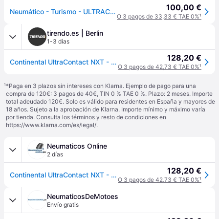
100,00 €
Neumático - Turismo - ULTRACONTACT NXT - Continental - 205-55-16-94-W
O 3 pagos de 33,33 € TAE 0%
¹
tirendo.es | Berlin
1-3 días
128,20 €
Continental UltraContact NXT - ContiRe.Tex ( 205/55 R16 94W XL CRM, EVc, con protección de llanta lateral ) - negro
O 3 pagos de 42,73 € TAE 0%
¹
¹
*Paga en 3 plazos sin intereses con Klarna. Ejemplo de pago para una
compra de 120€: 3 pagos de 40€, TIN 0 % TAE 0 %. Plazo: 2 meses. Importe
total adeudado 120€. Solo es válido para residentes en España y mayores de
18 años. Sujeto a la aprobación de Klarna. Importe mínimo y máximo varía
por tienda. Consulta los términos y resto de condiciones en
https://www.klarna.com/es/legal/
.
Neumaticos Online
2 días
128,20 €
Continental UltraContact NXT - ContiRe.Tex ( 205/55 R16 94W XL CRM, EVc, con protección de llanta lateral )
O 3 pagos de 42,73 € TAE 0%
¹
NeumaticosDeMotoes
Envío gratis