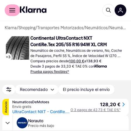
Comprar con Klarna
Para empresas
Klarna
/
Shopping
/
Transportes Motorizados
/
Neumáticos
/
Neumáticos de coche
Continental UltraContact NXT 
ContiRe.Tex 205/55 R16 94W XL CRM
Neumático de coche, Neumáticos de verano, No, Coche 
de Pasajeros, Perfil 55 %, Índice de Velocidad W (270 
+
3
km/h)
Compara precios desde
100,00 €
a
138,93 €
Desde 3 pagos de 33,33 € TAE 0% con
Prueba pagos flexibles*
Recomendado
El precio incluye el envío
NeumaticosDeMotoes
Anuncio
128,20 €
Envío gratis
O 3 pagos de 42,73 € TAE 0%
¹
UltraContact NXT - ContiRe.Tex
Norauto
Precio más bajo