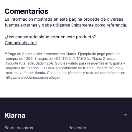
Comentarios
La información mostrada en esta página procede de diversas 
fuentes externas y debe utilizarse únicamente como referencia.

¿Has encontrado algún error en este producto? 
Comunícalo aquí
.
¹
*Paga en 3 plazos sin intereses con Klarna. Ejemplo de pago para una
compra de 120€: 3 pagos de 40€, TIN 0 % TAE 0 %. Plazo: 2 meses.
Importe total adeudado 120€. Solo es válido para residentes en España y
mayores de 18 años. Sujeto a la aprobación de Klarna. Importe mínimo y
máximo varía por tienda. Consulta los términos y resto de condiciones en
https://www.klarna.com/es/legal/
.
Klarna
Sobre nosotros
Revender