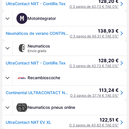
128,20 €
UltraContact NXT - ContiRe.Tex
O 3 pagos de 42,73 € TAE 0%
¹
M
Motointegrator
138,93 €
Neumáticos de verano CONTINENTAL UltraContact NXT 205/55R16 94W
O 3 pagos de 46,31 € TAE 0%
¹
Neumaticos
Envío gratis
128,20 €
UltraContact NXT - ContiRe.Tex
O 3 pagos de 42,73 € TAE 0%
¹
Recambioscoche
113,24 €
Continental ULTRACONTACT NXT XL FR TL 205/55 R16 94W coche de turismo Neumáticos de verano Neumáticos 0314319
O 3 pagos de 37,74 € TAE 0%
¹
Neumaticos pneus online
122,51 €
UltraContact NXT EV XL
O 3 pagos de 40,83 € TAE 0%
¹