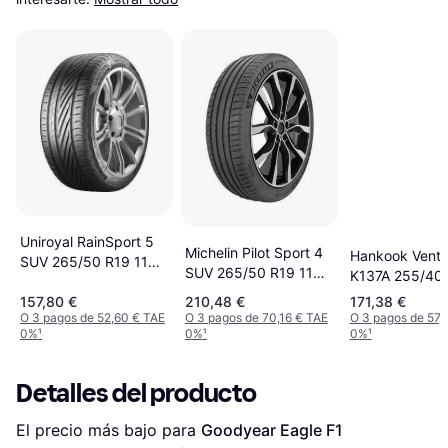
Uniroyal RainSport 5
Michelin Pilot Sport 4
Hankook Ventu
SUV 265/50 R19 110Y
SUV 265/50 R19 110Y
K137A 255/40
XL FR
XL
101V XL 4PR 
157,80 €
210,48 €
171,38 €
O 3 pagos de 52,60 € TAE
O 3 pagos de 70,16 € TAE
O 3 pagos de 57,
0%
¹
0%
¹
0%
¹
Detalles del producto
El precio más bajo para 
Goodyear Eagle F1 