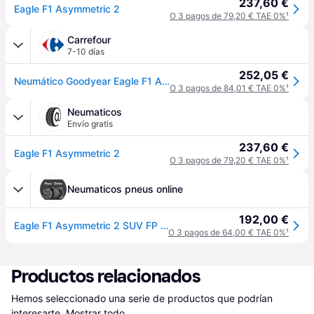
237,60 €
Eagle F1 Asymmetric 2
O 3 pagos de 79,20 € TAE 0%
¹
Carrefour
7-10 días
252,05 €
Neumático Goodyear Eagle F1 Asymmetric-2 Suv 265 50 R19 110y
O 3 pagos de 84,01 € TAE 0%
¹
Neumaticos
Envío gratis
237,60 €
Eagle F1 Asymmetric 2
O 3 pagos de 79,20 € TAE 0%
¹
Neumaticos pneus online
192,00 €
Eagle F1 Asymmetric 2 SUV FP XL (N1) EDT
O 3 pagos de 64,00 € TAE 0%
¹
Productos relacionados
Hemos seleccionado una serie de productos que podrían 
interesarte.
Mostrar todo