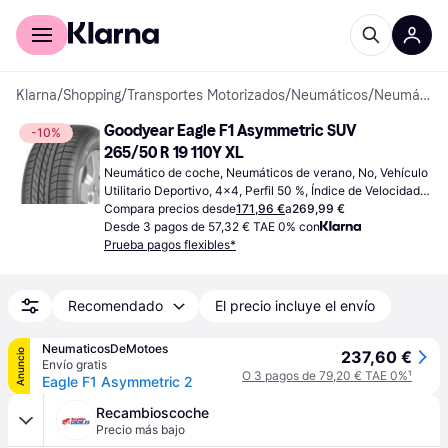
Comprar con Klarna
Para empresas
Klarna
/
Shopping
/
Transportes Motorizados
/
Neumáticos
/
Neumáticos de coche
Goodyear Eagle F1 Asymmetric SUV 
-10%
265/50 R 19 110Y XL
Neumático de coche, Neumáticos de verano, No, Vehículo 
Utilitario Deportivo, 4x4, Perfil 50 %, Índice de Velocidad Y 
(300 km/h)
Compara precios desde
171,96 €
a
269,99 €
Desde 3 pagos de 57,32 € TAE 0% con
Prueba pagos flexibles*
Recomendado
El precio incluye el envío
NeumaticosDeMotoes
Anuncio
237,60 €
Envío gratis
O 3 pagos de 79,20 € TAE 0%
¹
Eagle F1 Asymmetric 2
Recambioscoche
Precio más bajo