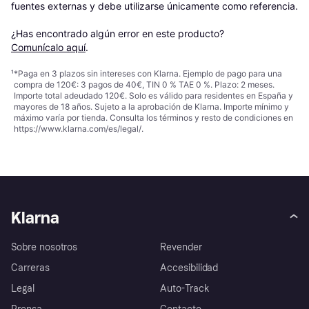
fuentes externas y debe utilizarse únicamente como referencia.

¿Has encontrado algún error en este producto? 
Comunícalo aquí
.
¹
*Paga en 3 plazos sin intereses con Klarna. Ejemplo de pago para una
compra de 120€: 3 pagos de 40€, TIN 0 % TAE 0 %. Plazo: 2 meses.
Importe total adeudado 120€. Solo es válido para residentes en España y
mayores de 18 años. Sujeto a la aprobación de Klarna. Importe mínimo y
máximo varía por tienda. Consulta los términos y resto de condiciones en
https://www.klarna.com/es/legal/
.
Klarna
Sobre nosotros
Revender
Carreras
Accesibilidad
Legal
Auto-Track