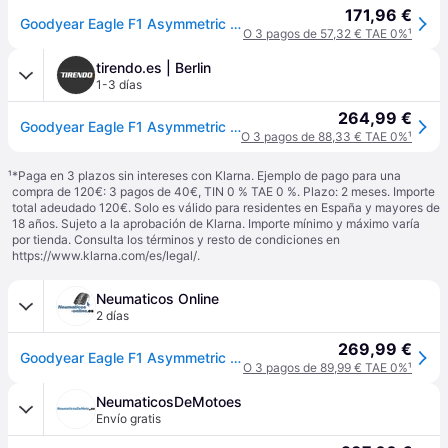
171,96 €
Goodyear Eagle F1 Asymmetric 265/50 R19 110Y coche de turismo Neumáticos de verano Neumáticos 543060
O 3 pagos de 57,32 € TAE 0%
¹
tirendo.es | Berlin
1-3 días
264,99 €
Goodyear Eagle F1 Asymmetric 2 ( 265/50 R19 110Y XL EVR, MGT, SUV, con protector de llanta (MFS) ) - negro
O 3 pagos de 88,33 € TAE 0%
¹
¹
*Paga en 3 plazos sin intereses con Klarna. Ejemplo de pago para una
compra de 120€: 3 pagos de 40€, TIN 0 % TAE 0 %. Plazo: 2 meses. Importe
total adeudado 120€. Solo es válido para residentes en España y mayores de
18 años. Sujeto a la aprobación de Klarna. Importe mínimo y máximo varía
por tienda. Consulta los términos y resto de condiciones en
https://www.klarna.com/es/legal/
.
Neumaticos Online
2 días
269,99 €
Goodyear Eagle F1 Asymmetric 2 ( 265/50 R19 110Y XL EVR, MGT, SUV, con protector de llanta (MFS) )
O 3 pagos de 89,99 € TAE 0%
¹
NeumaticosDeMotoes
Envío gratis