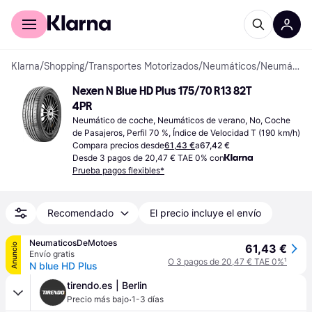
Comprar con Klarna
Para empresas
Klarna
/
Shopping
/
Transportes Motorizados
/
Neumáticos
/
Neumáticos de coche
Nexen N Blue HD Plus 175/70 R13 82T 
4PR
Neumático de coche, Neumáticos de verano, No, Coche 
de Pasajeros, Perfil 70 %, Índice de Velocidad T (190 km/h)
Compara precios desde
61,43 €
a
67,42 €
Desde 3 pagos de 20,47 € TAE 0% con
Prueba pagos flexibles*
Recomendado
El precio incluye el envío
NeumaticosDeMotoes
Anuncio
61,43 €
Envío gratis
O 3 pagos de 20,47 € TAE 0%
¹
N blue HD Plus
tirendo.es | Berlin
·
Precio más bajo
1-3 días