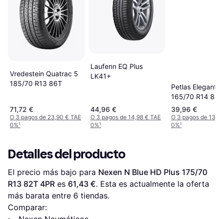
Laufenn EQ Plus
Vredestein Quatrac 5
LK41+
185/70 R13 86T
Petlas Elegant
165/70 R14 8
Neumáticos 2
71,72 €
44,96 €
39,96 €
Hatchback
O 3 pagos de 23,90 € TAE
O 3 pagos de 14,98 € TAE
O 3 pagos de 13,
0%
¹
0%
¹
0%
¹
Detalles del producto
El precio más bajo para 
Nexen N Blue HD Plus 175/70 
R13 82T 4PR
 es 
61,43 €
. Esta es actualmente la oferta 
más barata entre 
6
 tiendas.
Comparar:
Nexen Neumáticos