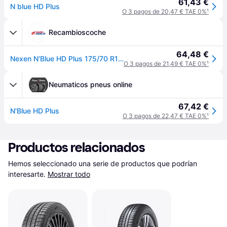
61,43 €
N blue HD Plus
O 3 pagos de 20,47 € TAE 0%
¹
Recambioscoche
64,48 €
Nexen N'Blue HD Plus 175/70 R13 82T coche de turismo Neumáticos de verano Neumáticos 15098NXK
O 3 pagos de 21,49 € TAE 0%
¹
Neumaticos pneus online
67,42 €
N'Blue HD Plus
O 3 pagos de 22,47 € TAE 0%
¹
Productos relacionados
Hemos seleccionado una serie de productos que podrían 
interesarte.
Mostrar todo