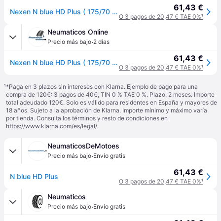
61,43 €
Nexen N blue HD Plus ( 175/70 R13 82T 4PR ) - negro
O 3 pagos de 20,47 € TAE 0%
¹
Neumaticos Online
·
Precio más bajo
2 días
61,43 €
Nexen N blue HD Plus ( 175/70 R13 82T 4PR )
O 3 pagos de 20,47 € TAE 0%
¹
¹
*Paga en 3 plazos sin intereses con Klarna. Ejemplo de pago para una
compra de 120€: 3 pagos de 40€, TIN 0 % TAE 0 %. Plazo: 2 meses. Importe
total adeudado 120€. Solo es válido para residentes en España y mayores de
18 años. Sujeto a la aprobación de Klarna. Importe mínimo y máximo varía
por tienda. Consulta los términos y resto de condiciones en
https://www.klarna.com/es/legal/
.
NeumaticosDeMotoes
·
Precio más bajo
Envío gratis
61,43 €
N blue HD Plus
O 3 pagos de 20,47 € TAE 0%
¹
Neumaticos
·
Precio más bajo
Envío gratis