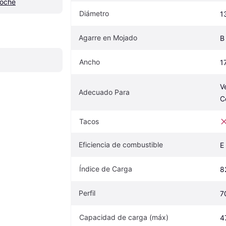
coche
Diámetro
1
Agarre en Mojado
B
Ancho
1
Ve
Adecuado Para
C
Tacos
Eficiencia de combustible
E
Índice de Carga
8
Perfil
7
Capacidad de carga (máx)
4