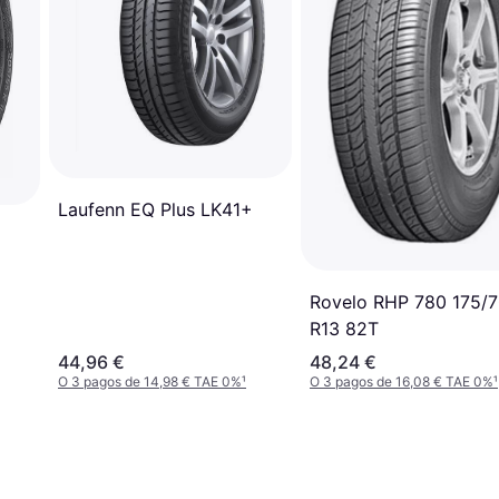
Laufenn EQ Plus LK41+
Rovelo RHP 780 175/
R13 82T
44,96 €
48,24 €
O 3 pagos de 14,98 € TAE 0%
¹
O 3 pagos de 16,08 € TAE 0%
¹