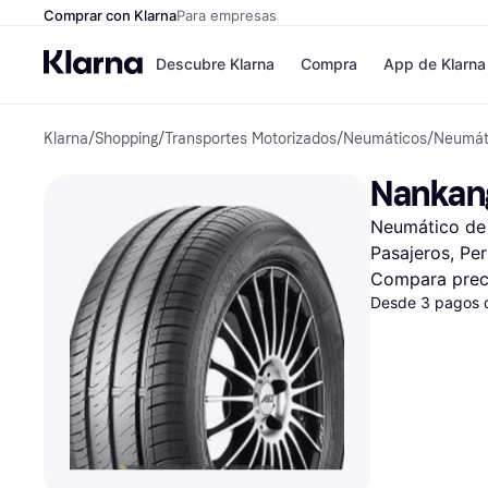
Comprar con Klarna
Para empresas
Descubre Klarna
Compra
App de Klarna
Klarna
/
Shopping
/
Transportes Motorizados
/
Neumáticos
/
Neumát
Tiendas
Formas de pag
Formas de pago
MediaMarkt
Nankang
Paga ahora
Shein
Paga en 3 plazos
Zalando Prive
Neumático de 
Paga en 30 días
Zara
Financiación
JD Sports
Pasajeros, Per
Klarna en Apple 
Compara prec
Desde 3 pagos 
Directorio de tien