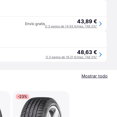
43,89 €
Envío gratis
O 3 pagos de 14,63 €/mes. TAE 0%
¹
48,63 €
O 3 pagos de 16,21 €/mes. TAE 0%
¹
Mostrar todo
-23%