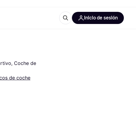
Inicio de sesión
Más información
iales de oficina
Qué es Klarna?
rtivo, Coche de 
cos de coche
 las categorías