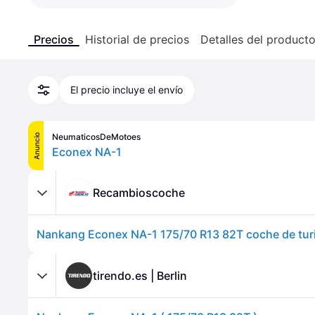
Precios
Historial de precios
Detalles del product
El precio incluye el envío
NeumaticosDeMotoes
Anuncio
Econex NA-1
Recambioscoche
tirendo.es | Berlin