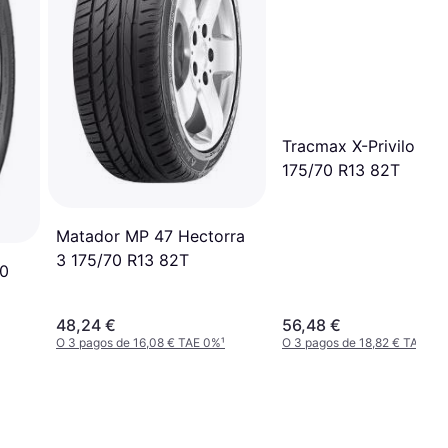
Tracmax X-Privilo S-
175/70 R13 82T
Matador MP 47 Hectorra
3 175/70 R13 82T
70
48,24 €
56,48 €
O 3 pagos de 16,08 € TAE 0%
¹
O 3 pagos de 18,82 € TAE 0%