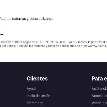
entes externas y debe utilizarse 
uí
.
ompra de 120€: 3 pagos de 40€, TIN 0 % TAE 0 %. Plazo: 2 meses. Importe total
a por tienda. Consulta los términos y resto de condiciones en
https://www.klarna.
Clientes
Para 
Ayuda
Asistenci
Inicio de sesión
Acceso e
Klarna app
Vende con