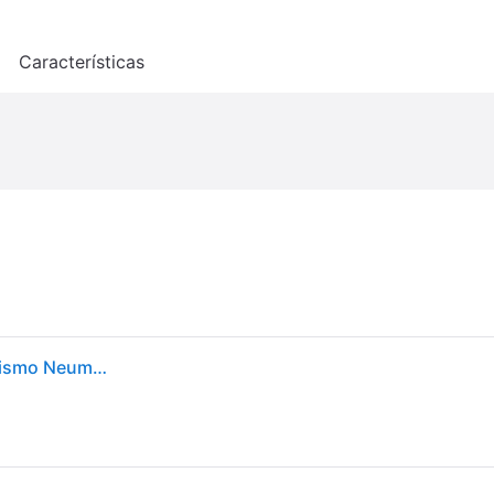
o
Características
Nankang Econex NA-1 175/70 R13 82T coche de turismo Neumáticos de verano Neumáticos JC917