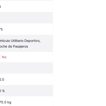
3
75
hículo Utilitario Deportivo, 
oche de Pasajeros
No
2.0
0 %
75.0 kg