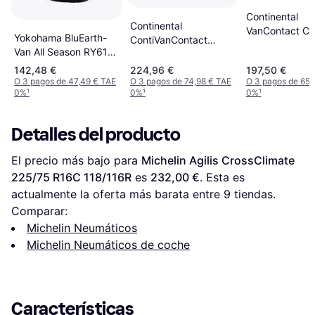
Continental
Continental
VanContact C
Yokohama BluEarth-
ContiVanContact
225/75 R16C 
Van All Season RY61
4Season 225/75 R16C
225/75 R16C
121/120R 10PR
142,48 €
224,96 €
197,50 €
121/120R 10PR
O 3 pagos de 47,49 € TAE
O 3 pagos de 74,98 € TAE
O 3 pagos de 65,
0%
¹
0%
¹
0%
¹
Detalles del producto
El precio más bajo para 
Michelin Agilis CrossClimate 
225/75 R16C 118/116R
 es 
232,00 €
. Esta es 
actualmente la oferta más barata entre 
9
 tiendas.
Comparar:
Michelin Neumáticos
Michelin Neumáticos de coche
Características