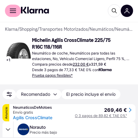
Comprar con Klarna
Para empresas
Klarna
/
Shopping
/
Transportes Motorizados
/
Neumáticos
/
Neumáticos de coche
Michelin Agilis CrossClimate 225/75 
R16C 118/116R
Neumático de coche, Neumáticos para todas las 
estaciones, No, Vehículo Comercial Ligero, Perfil 75 %, 
+
1
Índice de Velocidad R (170 km/h)
Compara precios desde
232,00 €
a
321,59 €
Desde 3 pagos de 77,33 € TAE 0% con
Prueba pagos flexibles*
Recomendado
El precio incluye el envío
NeumaticosDeMotoes
Anuncio
269,46 €
Envío gratis
O 3 pagos de 89,82 € TAE 0%
¹
Agilis CrossClimate
Norauto
Precio más bajo