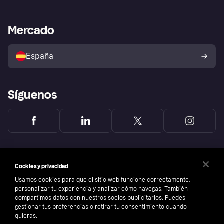
Nuestra promesa
Asistencia al comerciante
Portal de desarrolladores
Klarna app
Bienestar financiero
Acceso empresas
Estado operativo
Mercado
Directorio de tiendas
Configuración de privacidad
Vende con Klarna
Plataformas y socios
Política de protección al
comprador de Klarna
Tu derecho de desistimiento
España
Reclamaciones
Síguenos
Cookies y privacidad
Usamos cookies para que el sitio web funcione correctamente,
personalizar tu experiencia y analizar cómo navegas. También
compartimos datos con nuestros socios publicitarios. Puedes
gestionar tus preferencias o retirar tu consentimiento cuando
quieras.