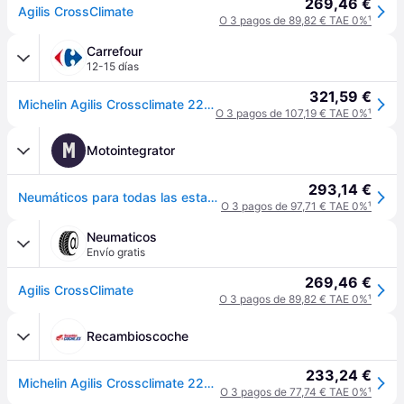
269,46 €
Agilis CrossClimate
O 3 pagos de 89,82 € TAE 0%
¹
Carrefour
12-15 días
321,59 €
Michelin Agilis Crossclimate 225 75 R16 118/116r 4 Estaciones
O 3 pagos de 107,19 € TAE 0%
¹
M
Motointegrator
293,14 €
Neumáticos para todas las estaciones MICHELIN Agilis CrossClimate 225/75R16C, 118/116R TL
O 3 pagos de 97,71 € TAE 0%
¹
Neumaticos
Envío gratis
269,46 €
Agilis CrossClimate
O 3 pagos de 89,82 € TAE 0%
¹
Recambioscoche
233,24 €
Michelin Agilis Crossclimate 225/75 R16 118R coche de turismo Neumáticos para todas las estaciones Neumáticos 041387
O 3 pagos de 77,74 € TAE 0%
¹