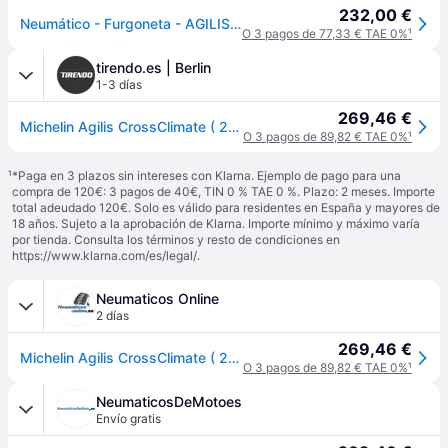
232,00 €
Neumático - Furgoneta - AGILIS CROSSCLIMATE - Michelin - 225-75-16-118/116-R
O 3 pagos de 77,33 € TAE 0%
¹
tirendo.es | Berlin
1-3 días
269,46 €
Michelin Agilis CrossClimate ( 225/75 R16C 118/116R 10PR EV Suitable ) - negro
O 3 pagos de 89,82 € TAE 0%
¹
¹
*Paga en 3 plazos sin intereses con Klarna. Ejemplo de pago para una
compra de 120€: 3 pagos de 40€, TIN 0 % TAE 0 %. Plazo: 2 meses. Importe
total adeudado 120€. Solo es válido para residentes en España y mayores de
18 años. Sujeto a la aprobación de Klarna. Importe mínimo y máximo varía
por tienda. Consulta los términos y resto de condiciones en
https://www.klarna.com/es/legal/
.
Neumaticos Online
2 días
269,46 €
Michelin Agilis CrossClimate ( 225/75 R16C 118/116R 10PR EV Suitable )
O 3 pagos de 89,82 € TAE 0%
¹
NeumaticosDeMotoes
Envío gratis