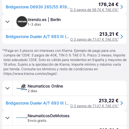
176,24 €
Bridgestone D693II 265/55 R19 109V coche de turismo Neumáticos de verano Neumáticos 13289
O 3 pagos de 58,74 € TAE 0%
¹
tirendo.es | Berlin
1-3 días
213,21 €
Bridgestone Dueler A/T 693 III ( 265/55 R19 109V EVc ) - negro
O 3 pagos de 71,07 € TAE 0%
¹
¹
*Paga en 3 plazos sin intereses con Klarna. Ejemplo de pago para una
compra de 120€: 3 pagos de 40€, TIN 0 % TAE 0 %. Plazo: 2 meses. Importe
total adeudado 120€. Solo es válido para residentes en España y mayores de
18 años. Sujeto a la aprobación de Klarna. Importe mínimo y máximo varía
por tienda. Consulta los términos y resto de condiciones en
https://www.klarna.com/es/legal/
.
Neumaticos Online
2 días
213,22 €
Bridgestone Dueler A/T 693 III ( 265/55 R19 109V EVc )
O 3 pagos de 71,07 € TAE 0%
¹
NeumaticosDeMotoes
Envío gratis