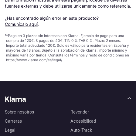
fuentes externas y debe utilizarse únicamente como referencia.

¿Has encontrado algún error en este producto? 
Comunícalo aquí
.
¹
*Paga en 3 plazos sin intereses con Klarna. Ejemplo de pago para una
compra de 120€: 3 pagos de 40€, TIN 0 % TAE 0 %. Plazo: 2 meses.
Importe total adeudado 120€. Solo es válido para residentes en España y
mayores de 18 años. Sujeto a la aprobación de Klarna. Importe mínimo y
máximo varía por tienda. Consulta los términos y resto de condiciones en
https://www.klarna.com/es/legal/
.
Klarna
Sobre nosotros
Revender
Carreras
Accesibilidad
Legal
Auto-Track