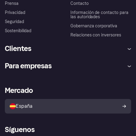
Prensa
Contacto
Privacidad
Información de contacto para
las autoridades
Seguridad
Gobernanza corporativa
Sostenibilidad
Relaciones con inversores
Clientes
Ayuda
Promesa de protección contra
Para empresas
el fraude
Inicio de sesión
Nuestra promesa
Asistencia al comerciante
Portal de desarrolladores
Klarna app
Bienestar financiero
Acceso empresas
Estado operativo
Mercado
Directorio de tiendas
Configuración de privacidad
Vende con Klarna
Plataformas y socios
Política de protección al
comprador de Klarna
Tu derecho de desistimiento
España
Reclamaciones
Síguenos