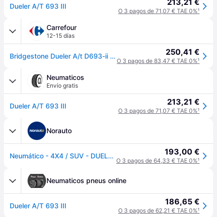
213,21 €
Dueler A/T 693 III
O 3 pagos de 71,07 € TAE 0%
¹
Carrefour
12-15 días
250,41 €
Bridgestone Dueler A/t D693-ii 265 55 R19 109v Verano
O 3 pagos de 83,47 € TAE 0%
¹
Neumaticos
Envío gratis
213,21 €
Dueler A/T 693 III
O 3 pagos de 71,07 € TAE 0%
¹
Norauto
193,00 €
Neumático - 4X4 / SUV - DUELER A/T 693 III - Bridgestone - 265-55-19-109-V
O 3 pagos de 64,33 € TAE 0%
¹
Neumaticos pneus online
186,65 €
Dueler A/T 693 III
O 3 pagos de 62,21 € TAE 0%
¹