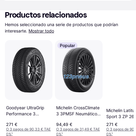
Productos relacionados
Hemos seleccionado una serie de productos que podrían 
interesarte.
Mostrar todo
Popular
Michelin CrossClimate
Goodyear UltraGrip
Michelin Latitu
3 3PMSF Neumáticos
Performance 3
Sport 3 ZP 26
235 55 R18 100V
295/35 R21 107V XL
R19 110W XL R
271 €
94,49 €
271 €
O 3 pagos de 90,33 € TAE
O 3 pagos de 31,49 € TAE
O 3 pagos de 90,
0%
¹
0%
¹
0%
¹