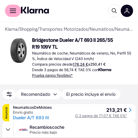
Comprar con Klarna
Para empresas
Klarna
/
Shopping
/
Transportes Motorizados
/
Neumáticos
/
Neumáticos de coche
Bridgestone Dueler A/T 693 II 265/55 
R19 109V TL
Neumático de coche, Neumáticos de verano, No, Perfil 55 
%, Índice de Velocidad V (240 km/h)
Compara precios desde
176,24 €
a
250,41 €
Desde 3 pagos de 58,74 € TAE 0% con
Prueba pagos flexibles*
Recomendado
El precio incluye el envío
NeumaticosDeMotoes
Anuncio
213,21 €
Envío gratis
O 3 pagos de 71,07 € TAE 0%
¹
Dueler A/T 693 III
Recambioscoche
Precio más bajo