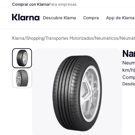
Comprar con Klarna
Para empresas
Descubre Klarna
Compra
App de Klarna
Klarna
/
Shopping
/
Transportes Motorizados
/
Neumáticos
/
Neumát
Formas de pag
Tiendas
Formas de pago
MediaMarkt
Na
Paga ahora
Shein
Paga en 3 plazos
Zalando Priv
Neumá
Paga en 30 días
Zara
Financiación
JD Sports
km/h
Klarna en Apple 
Comp
Desde
Directorio de tie