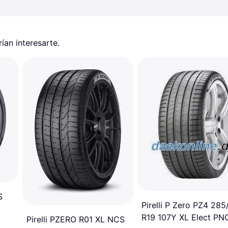
an interesarte.
S
Pirelli P Zero PZ4 285
R19 107Y XL Elect PN
Pirelli PZERO R01 XL NCS