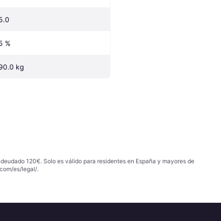
5.0
5 %
90.0 kg
 adeudado 120€. Solo es válido para residentes en España y mayores de
com/es/legal/
.