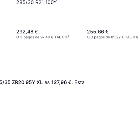
T0
285/30 R21 100Y
292,48 €
255,66 €
O 3 pagos de 97,49 € TAE 0%
¹
O 3 pagos de 85,22 € TAE 0%
¹
5/35 ZR20 95Y XL
 es 
127,96 €
. Esta 