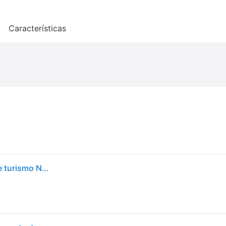
o
Características
Nankang Sportnex AS-2+ 245/35 R20 95Y coche de turismo Neumáticos de verano Neumáticos JD247