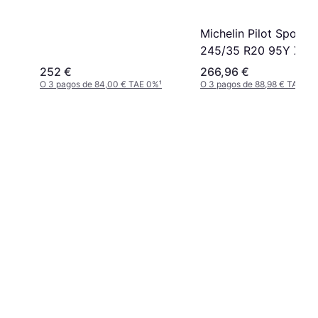
Michelin Pilot Sport 3
245/35 R20 95Y XL
RunFlat
252 €
266,96 €
O 3 pagos de 84,00 € TAE 0%
¹
O 3 pagos de 88,98 € TAE 0%