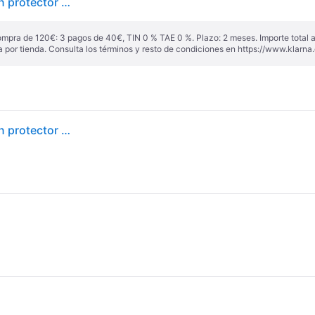
Nankang Sportnex AS-2+ ( 245/35 ZR20 95Y XL con protector de llanta (MFS) ) - negro
ompra de 120€: 3 pagos de 40€, TIN 0 % TAE 0 %. Plazo: 2 meses. Importe total
a por tienda. Consulta los términos y resto de condiciones en
https://www.klarna.
Nankang Sportnex AS-2+ ( 245/35 ZR20 95Y XL con protector de llanta (MFS) )