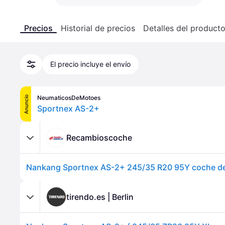
Precios
Historial de precios
Detalles del product
El precio incluye el envío
NeumaticosDeMotoes
Anuncio
Sportnex AS-2+
Recambioscoche
tirendo.es | Berlin