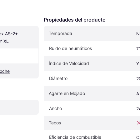
Propiedades del producto
Temporada
x AS-2+ 
N
Y XL
Ruido de neumáticos
7
Índice de Velocidad
Y
coche
Diámetro
2
Agarre en Mojado
A
Ancho
2
Tacos
Eficiencia de combustible
C