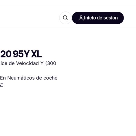
Inicio de sesión
Más información
les de oficina
Qué es Klarna?
20 95Y XL
ice de Velocidad Y (300 
En 
Neumáticos de coche
s*
las categorías