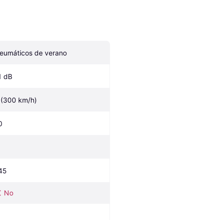
eumáticos de verano
1 dB
 (300 km/h)
0
45
No