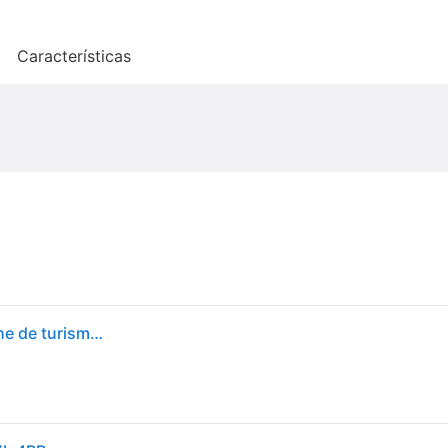
o
Características
Hankook Ventus S1 evo3 K127 235/45 R19 99Y coche de turismo Neumáticos de verano Neumáticos 1024573