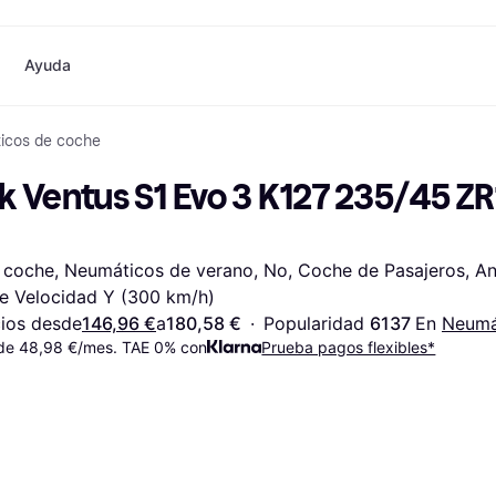
Ayuda
icos de coche
o
Compras y recompensas
Compra y compara precios
Banca
Móvil
Fotografías
Mater
Cashback
Rebajas
Tarjeta Klarna
Juegos y Entretenimiento
eSIM internacional
¿
 Ventus S1 Evo 3 K127 235/45 ZR1
Directorio de tiendas
Belleza
Saldo
Teléfonos & Wearables
Suscripciones
Ropa
Cuentas de ahorro
Niños y Familia
Invita a un amigo
Juguetes
Cuenta Flex
Transportes Motorizados
Hogares e Interiores
Depósito a plazo fijo
Jardín y Patio
coche, Neumáticos de verano, No, Coche de Pasajeros, Anti
Pay
Audio y Video
Electrodomésticos de Cocina
de Velocidad Y (300 km/h)
Deportes y Aire libre
Electrodomésticos
Informática
Libros, Películas y Música
ios desde
146,96 €
a
180,58 €
·
Popularidad 
6137 
En 
Neumá
das
Hazlo tú mismo
Todas
de 48,98 €/mes. TAE 0% con
Prueba pagos flexibles*