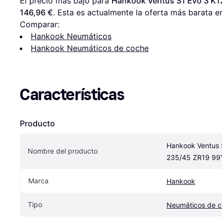
El precio más bajo para 
Hankook Ventus S1 Evo 3 K1
146,96 €
. Esta es actualmente la oferta más barata en
Comparar:
Hankook Neumáticos
Hankook Neumáticos de coche
Características
Producto
Hankook Ventus S
Nombre del producto
235/45 ZR19 99Y
Marca
Hankook
Tipo
Neumáticos de 