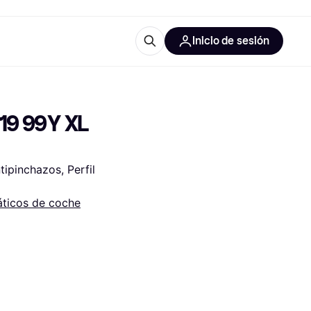
Inicio de sesión
Más información
iales de oficina
Qué es Klarna?
9 99Y XL 
pinchazos, Perfil 
ticos de coche
 las categorías