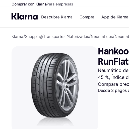
Comprar con Klarna
Para empresas
Descubre Klarna
Compra
App de Klarna
Klarna
/
Shopping
/
Transportes Motorizados
/
Neumáticos
/
Neumát
Tiendas
Formas de pag
Formas de pago
MediaMarkt
Hankook
Paga ahora
Shein
Paga en 3 plazos
Zalando Prive
RunFlat
Paga en 30 días
Zara
Financiación
JD Sports
Neumático de 
Klarna en Apple 
45 %, Índice 
Compara prec
Directorio de tien
Desde 3 pagos 