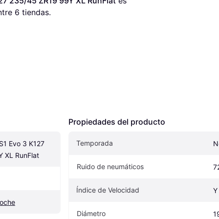
27 235/45 ZR19 99Y XL RunFlat
 es 
tre 
6
 tiendas.
Propiedades del producto
Temporada
1 Evo 3 K127 
N
 XL RunFlat
Ruido de neumáticos
7
Índice de Velocidad
Y
coche
Diámetro
1