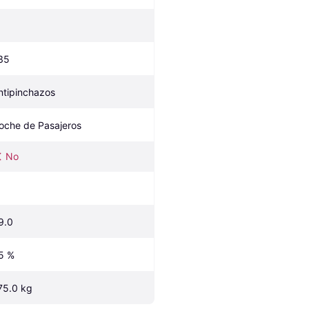
35
ntipinchazos
oche de Pasajeros
No
9.0
5 %
75.0 kg