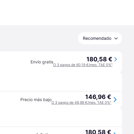
Recomendado
180,58 €
Envío gratis
O 3 pagos de 60,19 €/mes. TAE 0%
¹
146,96 €
Precio más bajo
O 3 pagos de 48,98 €/mes. TAE 0%
¹
180,58 €