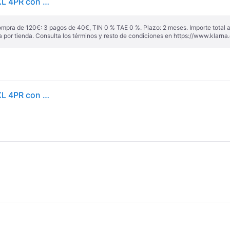
Hankook Ventus S1 Evo 3 K127 ( 235/45 ZR19 99Y XL 4PR con protector de llanta (MFS) SBL ) - negro
ompra de 120€: 3 pagos de 40€, TIN 0 % TAE 0 %. Plazo: 2 meses. Importe total
a por tienda. Consulta los términos y resto de condiciones en
https://www.klarna.
Hankook Ventus S1 Evo 3 K127 ( 235/45 ZR19 99Y XL 4PR con protector de llanta (MFS) SBL )