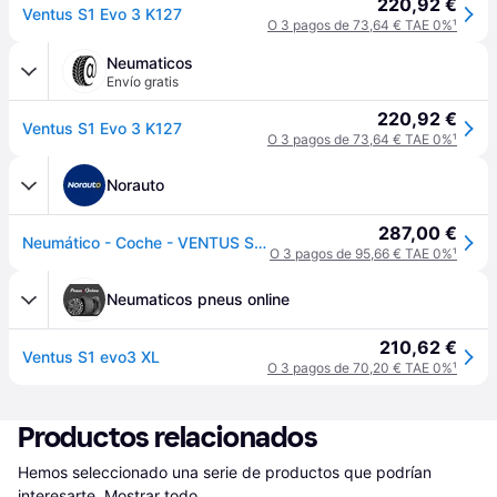
220,92 €
Ventus S1 Evo 3 K127
O 3 pagos de 73,64 € TAE 0%
¹
Neumaticos
Envío gratis
220,92 €
Ventus S1 Evo 3 K127
O 3 pagos de 73,64 € TAE 0%
¹
Norauto
287,00 €
Neumático - Coche - VENTUS S1 EVO3 - Hankook - 255-30-22-95-Y
O 3 pagos de 95,66 € TAE 0%
¹
Neumaticos pneus online
210,62 €
Ventus S1 evo3 XL
O 3 pagos de 70,20 € TAE 0%
¹
Productos relacionados
Hemos seleccionado una serie de productos que podrían 
interesarte.
Mostrar todo