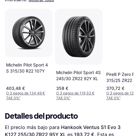
Michelin Pilot Sport 4
S 315/30 R22 107Y
Michelin Pilot Sport 4S
Pirelli P Zero 
245/30 ZR22 92Y XL
315/25 ZR22 1
403,48 €
358 €
370,72 €
O 3 pagos de 134,49 €
O 3 pagos de 119,33 €
O 3 pagos de 123
TAE 0%
¹
TAE 0%
¹
TAE 0%
¹
Detalles del producto
El precio más bajo para 
Hankook Ventus S1 Evo 3 
K127 255/30 ZR22 95Y XL
 es 
193,72 €
. Esta es 