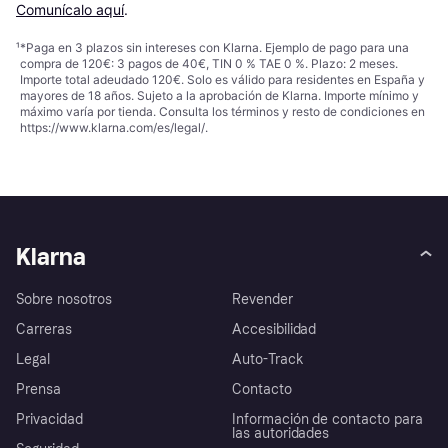
Comunícalo aquí
.
¹
*Paga en 3 plazos sin intereses con Klarna. Ejemplo de pago para una
compra de 120€: 3 pagos de 40€, TIN 0 % TAE 0 %. Plazo: 2 meses.
Importe total adeudado 120€. Solo es válido para residentes en España y
mayores de 18 años. Sujeto a la aprobación de Klarna. Importe mínimo y
máximo varía por tienda. Consulta los términos y resto de condiciones en
https://www.klarna.com/es/legal/
.
Klarna
Sobre nosotros
Revender
Carreras
Accesibilidad
Legal
Auto-Track
Prensa
Contacto
Privacidad
Información de contacto para
las autoridades