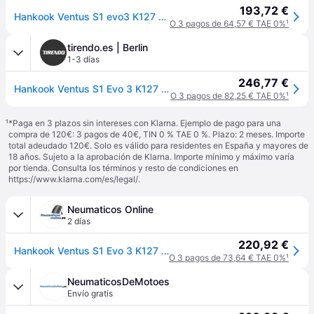
193,72 €
Hankook Ventus S1 evo3 K127 255/30 R22 95Y coche de turismo Neumáticos de verano Neumáticos 1024262
O 3 pagos de 64,57 € TAE 0%
¹
tirendo.es | Berlin
1-3 días
246,77 €
Hankook Ventus S1 Evo 3 K127 ( 255/30 ZR22 (95Y) XL 4PR con protector de llanta (MFS) SBL ) - negro
O 3 pagos de 82,25 € TAE 0%
¹
¹
*Paga en 3 plazos sin intereses con Klarna. Ejemplo de pago para una
compra de 120€: 3 pagos de 40€, TIN 0 % TAE 0 %. Plazo: 2 meses. Importe
total adeudado 120€. Solo es válido para residentes en España y mayores de
18 años. Sujeto a la aprobación de Klarna. Importe mínimo y máximo varía
por tienda. Consulta los términos y resto de condiciones en
https://www.klarna.com/es/legal/
.
Neumaticos Online
2 días
220,92 €
Hankook Ventus S1 Evo 3 K127 ( 255/30 ZR22 (95Y) XL 4PR con protector de llanta (MFS) SBL )
O 3 pagos de 73,64 € TAE 0%
¹
NeumaticosDeMotoes
Envío gratis