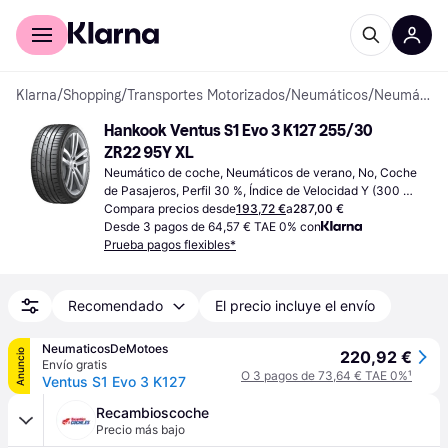
Comprar con Klarna
Para empresas
Klarna
/
Shopping
/
Transportes Motorizados
/
Neumáticos
/
Neumáticos de coche
Hankook Ventus S1 Evo 3 K127 255/30 
ZR22 95Y XL
Neumático de coche, Neumáticos de verano, No, Coche 
de Pasajeros, Perfil 30 %, Índice de Velocidad Y (300 
km/h)
Compara precios desde
193,72 €
a
287,00 €
Desde 3 pagos de 64,57 € TAE 0% con
Prueba pagos flexibles*
Recomendado
El precio incluye el envío
NeumaticosDeMotoes
Anuncio
220,92 €
Envío gratis
O 3 pagos de 73,64 € TAE 0%
¹
Ventus S1 Evo 3 K127
Recambioscoche
Precio más bajo