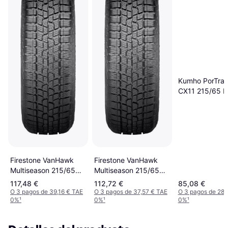
Kumho PorTran
CX11 215/65 
104/102T 6PR
Firestone VanHawk
Firestone VanHawk
Multiseason 215/65
Multiseason 215/65
R15C 104/102T 6PR
R16C 106/104T 6PR
117,48 €
112,72 €
85,08 €
O 3 pagos de 39,16 € TAE
O 3 pagos de 37,57 € TAE
O 3 pagos de 28,
0%
¹
0%
¹
0%
¹