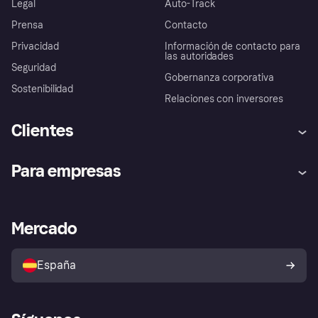
Legal
Auto-Track
Prensa
Contacto
Privacidad
Información de contacto para
las autoridades
Seguridad
Gobernanza corporativa
Sostenibilidad
Relaciones con inversores
Clientes
Ayuda
Promesa de protección contra
Para empresas
el fraude
Inicio de sesión
Nuestra promesa
Asistencia al comerciante
Portal de desarrolladores
Klarna app
Bienestar financiero
Acceso empresas
Estado operativo
Mercado
Directorio de tiendas
Configuración de privacidad
Vende con Klarna
Plataformas y socios
Política de protección al
comprador de Klarna
Tu derecho de desistimiento
España
Reclamaciones