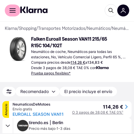
Comprar con Klarna
Para empresas
Klarna
/
Shopping
/
Transportes Motorizados
/
Neumáticos
/
Neumáticos de coche
Falken Euroall Season VAN11 215/65 
R15C 104/102T
Neumático de coche, Neumáticos para todas las 
estaciones, No, Vehículo Comercial Ligero, Perfil 65 %, 
Índice de Velocidad T (190 km/h)
Compara precios desde
114,26 €
a
134,83 €
Desde 3 pagos de 38,08 € TAE 0% con
Prueba pagos flexibles*
Recomendado
El precio incluye el envío
NeumaticosDeMotoes
Anuncio
114,26 €
Envío gratis
O 3 pagos de 38,08 € TAE 0%
¹
EUROALL SEASON VAN11
tirendo.es | Berlin
·
Precio más bajo
1-3 días