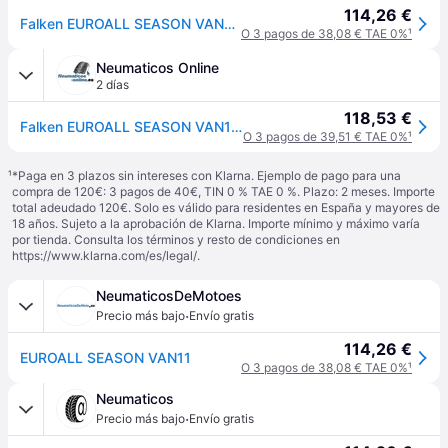
114,26 €
Falken EUROALL SEASON VAN11 ( 215/65 R15C 104/102T BLK ) - negro
O 3 pagos de 38,08 € TAE 0%
¹
Neumaticos Online
2 días
118,53 €
Falken EUROALL SEASON VAN11 ( 215/65 R15C 104/102T BLK )
O 3 pagos de 39,51 € TAE 0%
¹
¹
*Paga en 3 plazos sin intereses con Klarna. Ejemplo de pago para una
compra de 120€: 3 pagos de 40€, TIN 0 % TAE 0 %. Plazo: 2 meses. Importe
total adeudado 120€. Solo es válido para residentes en España y mayores de
18 años. Sujeto a la aprobación de Klarna. Importe mínimo y máximo varía
por tienda. Consulta los términos y resto de condiciones en
https://www.klarna.com/es/legal/
.
NeumaticosDeMotoes
·
Precio más bajo
Envío gratis
114,26 €
EUROALL SEASON VAN11
O 3 pagos de 38,08 € TAE 0%
¹
Neumaticos
·
Precio más bajo
Envío gratis