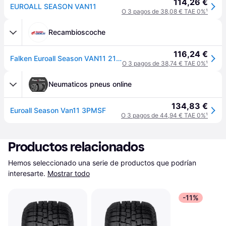
114,26 €
EUROALL SEASON VAN11
O 3 pagos de 38,08 € TAE 0%
¹
Recambioscoche
116,24 €
Falken Euroall Season VAN11 215/65 R15 104T coche de turismo Neumáticos para todas las estaciones Neumáticos 332809
O 3 pagos de 38,74 € TAE 0%
¹
Neumaticos pneus online
134,83 €
Euroall Season Van11 3PMSF
O 3 pagos de 44,94 € TAE 0%
¹
Productos relacionados
Hemos seleccionado una serie de productos que podrían 
interesarte.
Mostrar todo
-11%