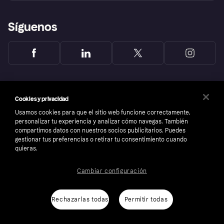
Síguenos
Cookies y privacidad
Usamos cookies para que el sitio web funcione correctamente,
personalizar tu experiencia y analizar cómo navegas. También
compartimos datos con nuestros socios publicitarios. Puedes
gestionar tus preferencias o retirar tu consentimiento cuando
quieras.
Cambiar configuración
Copyright © 2005-2026 Klarna Bank AB (publ). Sede central: Stockholm, Sweden. Todos
los derechos reservados. Klarna Bank AB (publ). Sveavägen 46, 111 34 Stockholm.
Número de empresa: 556737-0431
Rechazarlas todas
Permitir todas
Aviso Sobre Cookies
Klarna.com