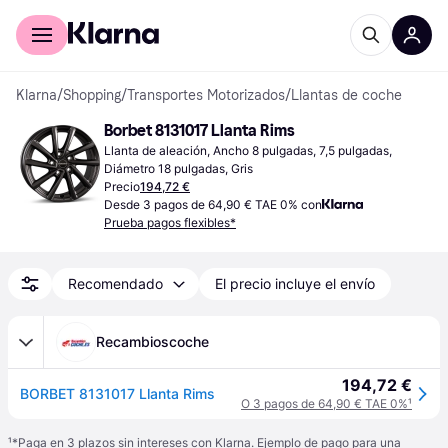
Comprar con Klarna
Para empresas
Klarna
/
Shopping
/
Transportes Motorizados
/
Llantas de coche
Borbet 8131017 Llanta Rims
Llanta de aleación, Ancho 8 pulgadas, 7,5 pulgadas, 
Diámetro 18 pulgadas, Gris
Precio
194,72 €
Desde 3 pagos de 64,90 € TAE 0% con
Prueba pagos flexibles*
Recomendado
El precio incluye el envío
Recambioscoche
194,72 €
BORBET 8131017 Llanta Rims
O 3 pagos de 64,90 € TAE 0%
¹
¹
*Paga en 3 plazos sin intereses con Klarna. Ejemplo de pago para una