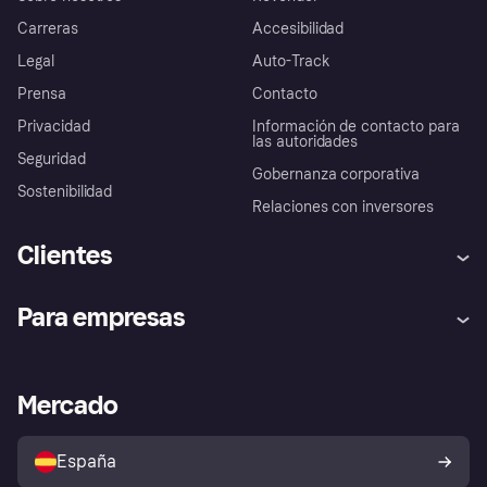
Carreras
Accesibilidad
Legal
Auto-Track
Prensa
Contacto
Privacidad
Información de contacto para
las autoridades
Seguridad
Gobernanza corporativa
Sostenibilidad
Relaciones con inversores
Clientes
Ayuda
Promesa de protección contra
Para empresas
el fraude
Inicio de sesión
Nuestra promesa
Asistencia al comerciante
Portal de desarrolladores
Klarna app
Bienestar financiero
Acceso empresas
Estado operativo
Mercado
Directorio de tiendas
Configuración de privacidad
Vende con Klarna
Plataformas y socios
Política de protección al
comprador de Klarna
Tu derecho de desistimiento
España
Reclamaciones