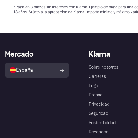
¹
*Paga en 3 plazos sin intereses con Klarna. Ejemplo de pago para una c
18 años. Sujeto a la aprobación de Klarna. Importe mínimo y máximo varí
Mercado
Klarna
Sobre nosotros
España
Carreras
Legal
Prensa
Privacidad
Seguridad
Sostenibilidad
Revender