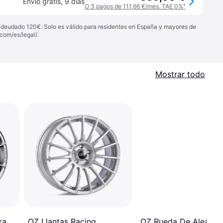
Envío gratis
,
9 días
O 3 pagos de 111,66 €/mes. TAE 0%
¹
 adeudado 120€. Solo es válido para residentes en España y mayores de
com/es/legal/
.
Mostrar todo
OZ Llantas Racing
ra
OZ Rueda De Aleació