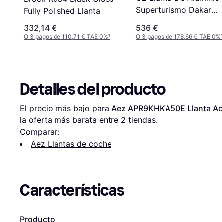
Superturismo Dakar
Fully Polished Llanta
8.5x20 5x120 Et40
332,14 €
536 €
O 3 pagos de 110,71 € TAE 0%
¹
O 3 pagos de 178,66 € TAE 0%
Detalles del producto
El precio más bajo para 
Aez APR9KHKA50E Llanta Ac
la oferta más barata entre 
2
 tiendas.
Comparar:
Aez Llantas de coche
Características
Producto