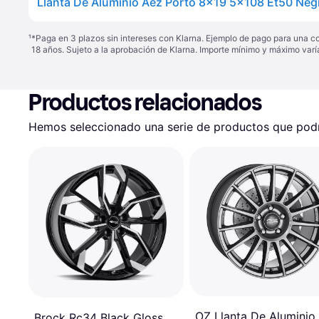
Llanta De Aluminio Aez Porto 8x19 5x108 Et50 Neg
¹
*Paga en 3 plazos sin intereses con Klarna. Ejemplo de pago para una c
18 años. Sujeto a la aprobación de Klarna. Importe mínimo y máximo varí
Productos relacionados
Hemos seleccionado una serie de productos que podrí
OZ Llanta De Aluminio
Brock Rc34 Black Gloss