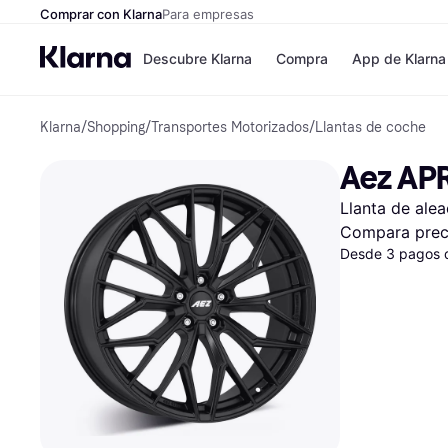
Comprar con Klarna
Para empresas
Descubre Klarna
Compra
App de Klarna
Klarna
/
Shopping
/
Transportes Motorizados
/
Llantas de coche
Formas de pag
Tiendas
Formas de pago
MediaMarkt
Aez AP
Paga ahora
Shein
Paga en 3 plazos
Zalando Priv
Llanta de ale
Paga en 30 días
Zara
Financiación
JD Sports
Compara prec
Klarna en Apple 
Desde 3 pagos 
Directorio de tie