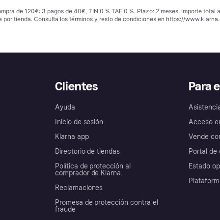
ompra de 120€: 3 pagos de 40€, TIN 0 % TAE 0 %. Plazo: 2 meses. Importe total
a por tienda. Consulta los términos y resto de condiciones en
https://www.klarna.
Clientes
Para 
Ayuda
Asistenci
Inicio de sesión
Acceso e
Klarna app
Vende con
Directorio de tiendas
Portal de 
Política de protección al
Estado op
comprador de Klarna
Plataform
Reclamaciones
Promesa de protección contra el
fraude