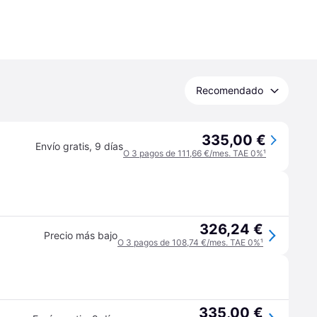
Recomendado
335,00 €
Envío gratis
,
9 días
O 3 pagos de 111,66 €/mes. TAE 0%
¹
326,24 €
Precio más bajo
O 3 pagos de 108,74 €/mes. TAE 0%
¹
335,00 €