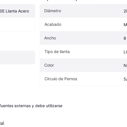
Diámetro
E Llanta Acero
2
Acabado
M
Ancho
8
Tipo de llanta
L
Color
N
Círculo de Pernos
5
entes externas y debe utilizarse 
uí
.