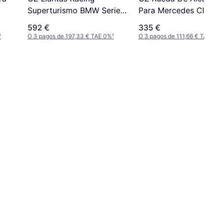
Superturismo BMW Serie
Para Mercedes Clase 
3
5J19 5X112 32 75 HL
592 €
335 €
Gris
¹
O 3 pagos de 197,33 € TAE 0%
¹
O 3 pagos de 111,66 € TAE 0