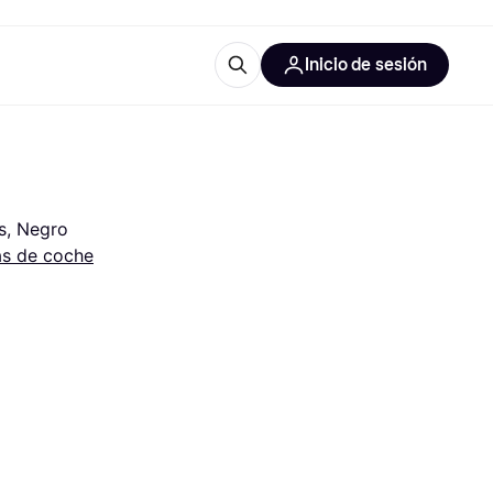
Inicio de sesión
Más información
les de oficina
Qué es Klarna?
s, Negro
as de coche
las categorías