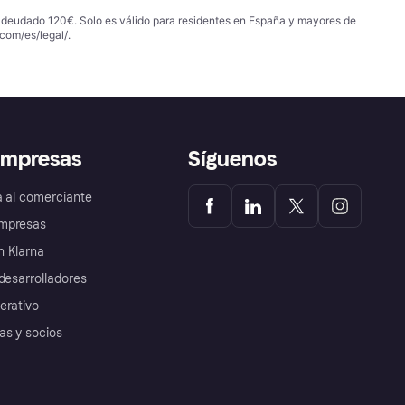
 adeudado 120€. Solo es válido para residentes en España y mayores de
com/es/legal/
.
empresas
Síguenos
a al comerciante
mpresas
 Klarna
desarrolladores
erativo
as y socios