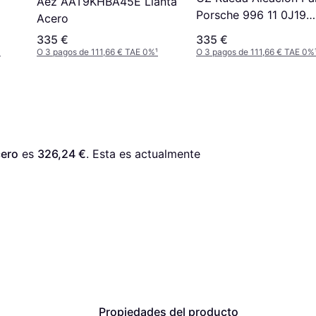
Aez AAT9KHBA45E Llanta
Porsche 996 11 0J19
Acero
5X130 50 71 50
335 €
335 €
¹
O 3 pagos de 111,66 € TAE 0%
¹
O 3 pagos de 111,66 € TAE 0%
ero
 es 
326,24 €
. Esta es actualmente 
Propiedades del producto