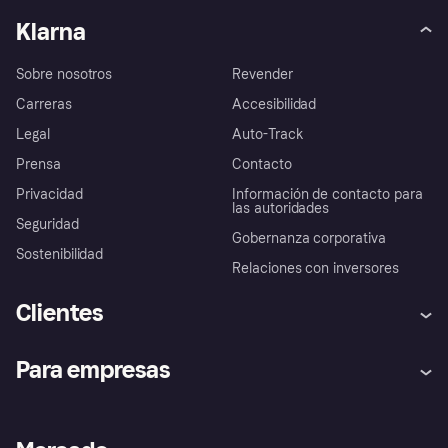
Klarna
Sobre nosotros
Revender
Carreras
Accesibilidad
Legal
Auto-Track
Prensa
Contacto
Privacidad
Información de contacto para
las autoridades
Seguridad
Gobernanza corporativa
Sostenibilidad
Relaciones con inversores
Clientes
Ayuda
Promesa de protección contra
Para empresas
el fraude
Inicio de sesión
Nuestra promesa
Asistencia al comerciante
Portal de desarrolladores
Klarna app
Bienestar financiero
Acceso empresas
Estado operativo
Directorio de tiendas