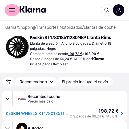
Comprar con Klarna
Para empresas
Klarna
/
Shopping
/
Transportes Motorizados
/
Llantas de coche
Keskin KT178018511230MBP Llanta Rims
Llanta de aleación, Ancho 8 pulgadas, Diámetro 18 
pulgadas, Negro
Compara precios desde
198,72 €
a
198,99 €
Desde 3 pagos de 66,24 € TAE 0% con
Prueba pagos flexibles*
Recomendado
El precio incluye el envío
Recambioscoche
Precio más bajo
198,72 €
KESKIN WHEELS KT178018511230MBP Llanta Rims
O 3 pagos de 66,24 € TAE 0%
¹
Autodoc