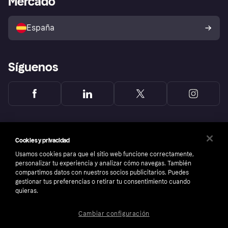
Mercado
Configuración de privacidad
Vende con Klarna
Plataformas y socios
Política de protección al
comprador de Klarna
Tu derecho de desistimiento
España
Reclamaciones
Síguenos
Cookies y privacidad
Usamos cookies para que el sitio web funcione correctamente,
personalizar tu experiencia y analizar cómo navegas. También
compartimos datos con nuestros socios publicitarios. Puedes
gestionar tus preferencias o retirar tu consentimiento cuando
quieras.
Cambiar configuración
Copyright © 2005-2026 Klarna Bank AB (publ). Sede central: Stockholm, Sweden. Todos