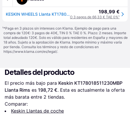
198,99 €
KESKIN WHEELS Llanta KT178018511230MBP
O 3 pagos de 66,33 € TAE 0%
¹
¹
*Paga en 3 plazos sin intereses con Klarna. Ejemplo de pago para una
compra de 120€: 3 pagos de 40€, TIN 0 % TAE 0 %. Plazo: 2 meses. Importe
total adeudado 120€. Solo es válido para residentes en España y mayores de
18 años. Sujeto a la aprobación de Klarna. Importe mínimo y máximo varía
por tienda. Consulta los términos y resto de condiciones en
https://www.klarna.com/es/legal/
.
Detalles del producto
El precio más bajo para 
Keskin KT178018511230MBP 
Llanta Rims
 es 
198,72 €
. Esta es actualmente la oferta 
más barata entre 
2
 tiendas.
Comparar:
Keskin Llantas de coche