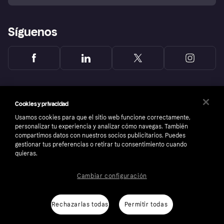
Reclamaciones
Síguenos
Cookies y privacidad
Usamos cookies para que el sitio web funcione correctamente,
personalizar tu experiencia y analizar cómo navegas. También
compartimos datos con nuestros socios publicitarios. Puedes
gestionar tus preferencias o retirar tu consentimiento cuando
quieras.
Cambiar configuración
Copyright © 2005-2026 Klarna Bank AB (publ). Sede central: Stockholm, Sweden. Todos
los derechos reservados. Klarna Bank AB (publ). Sveavägen 46, 111 34 Stockholm.
Número de empresa: 556737-0431
Rechazarlas todas
Permitir todas
Aviso Sobre Cookies
Klarna.com