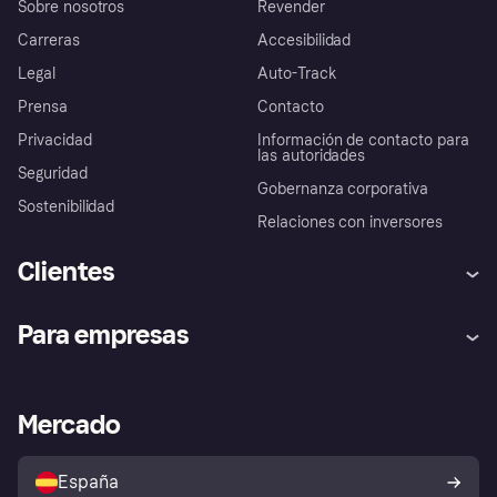
Sobre nosotros
Revender
Carreras
Accesibilidad
Legal
Auto-Track
Prensa
Contacto
Privacidad
Información de contacto para
las autoridades
Seguridad
Gobernanza corporativa
Sostenibilidad
Relaciones con inversores
Clientes
Ayuda
Promesa de protección contra
Para empresas
el fraude
Inicio de sesión
Nuestra promesa
Asistencia al comerciante
Portal de desarrolladores
Klarna app
Bienestar financiero
Acceso empresas
Estado operativo
Mercado
Directorio de tiendas
Configuración de privacidad
Vende con Klarna
Plataformas y socios
Política de protección al
comprador de Klarna
Tu derecho de desistimiento
España