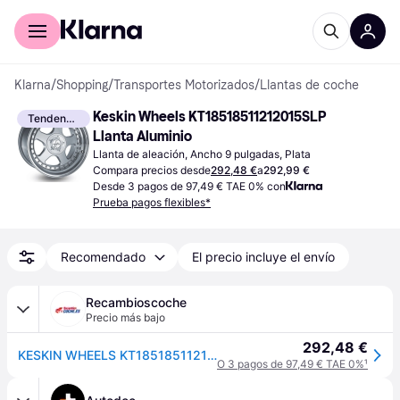
Comprar con Klarna
Para empresas
Klarna
/
Shopping
/
Transportes Motorizados
/
Llantas de coche
Keskin Wheels KT18518511212015SLP 
Tendencia
Llanta Aluminio
Llanta de aleación, Ancho 9 pulgadas, Plata
Compara precios desde
292,48 €
a
292,99 €
Desde 3 pagos de 97,49 € TAE 0% con
Prueba pagos flexibles*
Recomendado
El precio incluye el envío
Recambioscoche
Precio más bajo
292,48 €
KESKIN WHEELS KT18518511212015SLP Llanta Aluminio
O 3 pagos de 97,49 € TAE 0%
¹