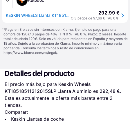
Autodoc
292,99 €
KESKIN WHEELS Llanta KT18518511212015SLP
O 3 pagos de 97,66 € TAE 0%
¹
¹
*Paga en 3 plazos sin intereses con Klarna. Ejemplo de pago para una
compra de 120€: 3 pagos de 40€, TIN 0 % TAE 0 %. Plazo: 2 meses. Importe
total adeudado 120€. Solo es válido para residentes en España y mayores de
18 años. Sujeto a la aprobación de Klarna. Importe mínimo y máximo varía
por tienda. Consulta los términos y resto de condiciones en
https://www.klarna.com/es/legal/
.
Detalles del producto
El precio más bajo para 
Keskin Wheels 
KT18518511212015SLP Llanta Aluminio
 es 
292,48 €
. 
Esta es actualmente la oferta más barata entre 
2
tiendas.
Comparar:
Keskin Llantas de coche