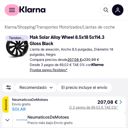
Comprar con Klarna
Para empresas
Klarna
/
Shopping
/
Transportes Motorizados
/
Llantas de coche
Mak Solar Alloy Wheel 8.5x18 5x114.3 
Tendencia
Gloss Black
Llanta de aleación, Ancho 8,5 pulgadas, Diámetro 18 
pulgadas, Negro
Compara precios desde
207,08 €
a
230,99 €
Desde 3 pagos de 69,02 € TAE 0% con
Prueba pagos flexibles*
Recomendado
El precio incluye el envío
NeumaticosDeMotoes
Anuncio
207,08 €
Envío gratis
O 3 pagos de 69,02 € TAE 0%
¹
SOLAR
NeumaticosDeMotoes
·
Precio más bajo
Envío gratis