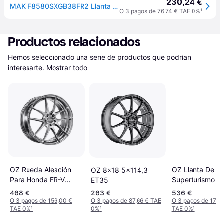
230,24 €
MAK F8580SXGB38FR2 Llanta Aluminio
O 3 pagos de 76,74 € TAE 0%
¹
Productos relacionados
Hemos seleccionado una serie de productos que podrían 
interesarte.
Mostrar todo
OZ Llanta De A
OZ Rueda Aleación
OZ 8x18 5x114,3
Superturismo 
Para Honda FR-V
ET35
8.5x20 5x120
8X18 5X114.3 Grigio
468 €
263 €
536 €
Corsa
O 3 pagos de 156,00 €
O 3 pagos de 87,66 € TAE
O 3 pagos de 178
TAE 0%
¹
0%
¹
TAE 0%
¹