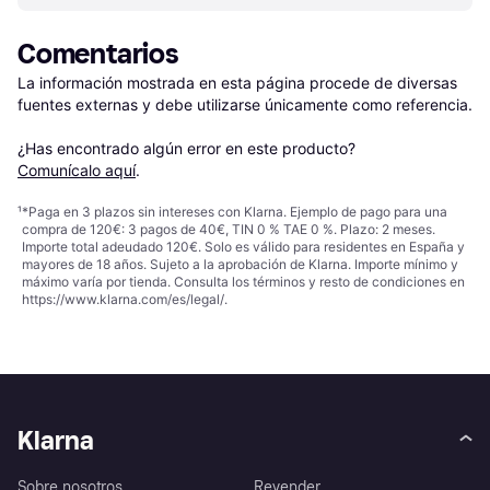
Comentarios
La información mostrada en esta página procede de diversas 
fuentes externas y debe utilizarse únicamente como referencia.

¿Has encontrado algún error en este producto? 
Comunícalo aquí
.
¹
*Paga en 3 plazos sin intereses con Klarna. Ejemplo de pago para una
compra de 120€: 3 pagos de 40€, TIN 0 % TAE 0 %. Plazo: 2 meses.
Importe total adeudado 120€. Solo es válido para residentes en España y
mayores de 18 años. Sujeto a la aprobación de Klarna. Importe mínimo y
máximo varía por tienda. Consulta los términos y resto de condiciones en
https://www.klarna.com/es/legal/
.
Klarna
Sobre nosotros
Revender