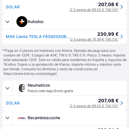
207,08 €
SOLAR
O 3 pagos de 69,02 € TAE 0%
¹
Autodoc
230,99 €
MAK Llanta TESLA F8580SXGB38FR2
O 3 pagos de 76,99 € TAE 0%
¹
¹
*Paga en 3 plazos sin intereses con Klarna. Ejemplo de pago para una
compra de 120€: 3 pagos de 40€, TIN 0 % TAE 0 %. Plazo: 2 meses. Importe
total adeudado 120€. Solo es válido para residentes en España y mayores de
18 años. Sujeto a la aprobación de Klarna. Importe mínimo y máximo varía
por tienda. Consulta los términos y resto de condiciones en
https://www.klarna.com/es/legal/
.
Neumaticos
·
Precio más bajo
Envío gratis
207,08 €
SOLAR
O 3 pagos de 69,02 € TAE 0%
¹
Recambioscoche