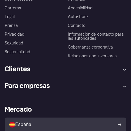
Carreras
Accesibilidad
Legal
Auto-Track
Prensa
Contacto
Privacidad
Información de contacto para
las autoridades
Seguridad
Gobernanza corporativa
Sostenibilidad
Relaciones con inversores
Clientes
Ayuda
Promesa de protección contra
Para empresas
el fraude
Inicio de sesión
Nuestra promesa
Asistencia al comerciante
Portal de desarrolladores
Klarna app
Bienestar financiero
Acceso empresas
Estado operativo
Mercado
Directorio de tiendas
Configuración de privacidad
Vende con Klarna
Plataformas y socios
Política de protección al
comprador de Klarna
Tu derecho de desistimiento
España
Reclamaciones