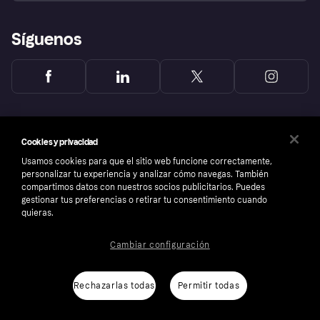
Síguenos
Cookies y privacidad
Usamos cookies para que el sitio web funcione correctamente,
personalizar tu experiencia y analizar cómo navegas. También
compartimos datos con nuestros socios publicitarios. Puedes
gestionar tus preferencias o retirar tu consentimiento cuando
quieras.
Cambiar configuración
Copyright © 2005-2026 Klarna Bank AB (publ). Sede central: Stockholm, Sweden. Todos
los derechos reservados. Klarna Bank AB (publ). Sveavägen 46, 111 34 Stockholm.
Número de empresa: 556737-0431
Rechazarlas todas
Permitir todas
Aviso Sobre Cookies
Klarna.com