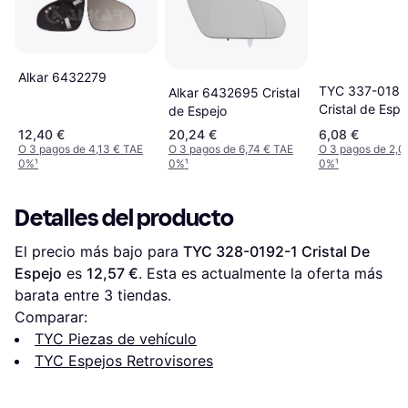
Alkar 6432279
TYC 337-0183
Alkar 6432695 Cristal
Cristal de Espe
de Espejo
12,40 €
20,24 €
6,08 €
O 3 pagos de 4,13 € TAE
O 3 pagos de 6,74 € TAE
O 3 pagos de 2,0
0%
¹
0%
¹
0%
¹
Detalles del producto
El precio más bajo para 
TYC 328-0192-1 Cristal De 
Espejo
 es 
12,57 €
. Esta es actualmente la oferta más 
barata entre 
3
 tiendas.
Comparar:
TYC Piezas de vehículo
TYC Espejos Retrovisores