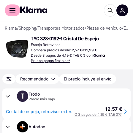
Comprar con Klarna
Para empresas
Klarna
/
Shopping
/
Transportes Motorizados
/
Piezas de vehículo
/
Espejos Retrovisores
TYC 328-0192-1 Cristal De Espejo
Espejo Retrovisor
Compara precios desde
12,57 €
a
12,99 €
Desde 3 pagos de 4,19 € TAE 0% con
Prueba pagos flexibles*
Recomendado
El precio incluye el envío
Trodo
T
Precio más bajo
12,57 €
Cristal de espejo, retrovisor exterior TYC 328-0192-1
O 3 pagos de 4,19 € TAE 0%
¹
Autodoc