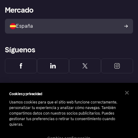
Bienestar financiero
Acceso empresas
Estado operativo
Mercado
Directorio de tiendas
Configuración de privacidad
Vende con Klarna
Plataformas y socios
Política de protección al
comprador de Klarna
Tu derecho de desistimiento
España
Reclamaciones
Síguenos
Cookies y privacidad
Usamos cookies para que el sitio web funcione correctamente,
personalizar tu experiencia y analizar cómo navegas. También
compartimos datos con nuestros socios publicitarios. Puedes
gestionar tus preferencias o retirar tu consentimiento cuando
quieras.