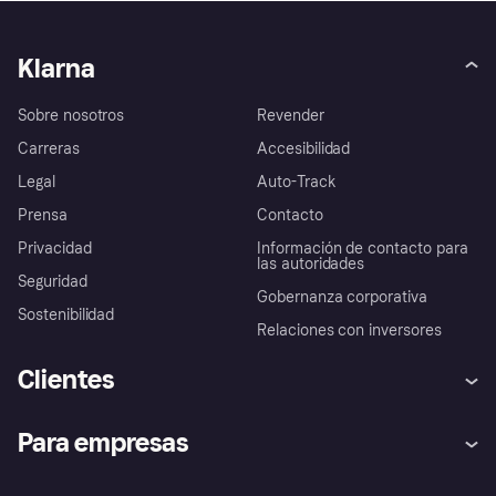
Klarna
Sobre nosotros
Revender
Carreras
Accesibilidad
Legal
Auto-Track
Prensa
Contacto
Privacidad
Información de contacto para
las autoridades
Seguridad
Gobernanza corporativa
Sostenibilidad
Relaciones con inversores
Clientes
Ayuda
Promesa de protección contra
Para empresas
el fraude
Inicio de sesión
Nuestra promesa
Asistencia al comerciante
Portal de desarrolladores
Klarna app