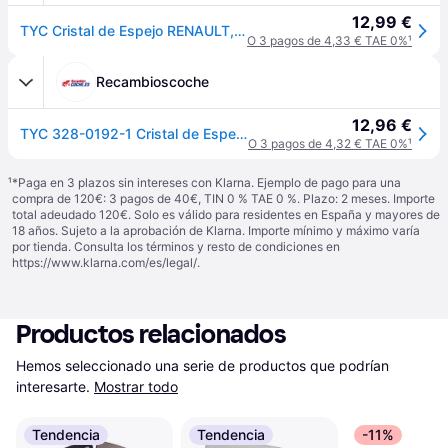
12,99 €
TYC Cristal de Espejo RENAULT,NISSAN 328-0192-1 963669996R Cristal de espejo, retrovisor exterior
O 3 pagos de 4,33 € TAE 0%
¹
Recambioscoche
12,96 €
TYC 328-0192-1 Cristal de Espejo izquierda
O 3 pagos de 4,32 € TAE 0%
¹
¹
*Paga en 3 plazos sin intereses con Klarna. Ejemplo de pago para una
compra de 120€: 3 pagos de 40€, TIN 0 % TAE 0 %. Plazo: 2 meses. Importe
total adeudado 120€. Solo es válido para residentes en España y mayores de
18 años. Sujeto a la aprobación de Klarna. Importe mínimo y máximo varía
por tienda. Consulta los términos y resto de condiciones en
https://www.klarna.com/es/legal/
.
Productos relacionados
Hemos seleccionado una serie de productos que podrían 
interesarte.
Mostrar todo
Tendencia
Tendencia
-11%