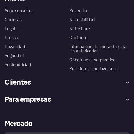
Sobre nosotros
Revender
Carreras
Accesibilidad
Legal
Auto-Track
Prensa
Contacto
Privacidad
Información de contacto para
las autoridades
Seguridad
Gobernanza corporativa
Sostenibilidad
Relaciones con inversores
Clientes
Ayuda
Promesa de protección contra
Para empresas
el fraude
Inicio de sesión
Nuestra promesa
Asistencia al comerciante
Portal de desarrolladores
Klarna app
Bienestar financiero
Acceso empresas
Estado operativo
Mercado
Directorio de tiendas
Configuración de privacidad
Vende con Klarna
Plataformas y socios
Política de protección al