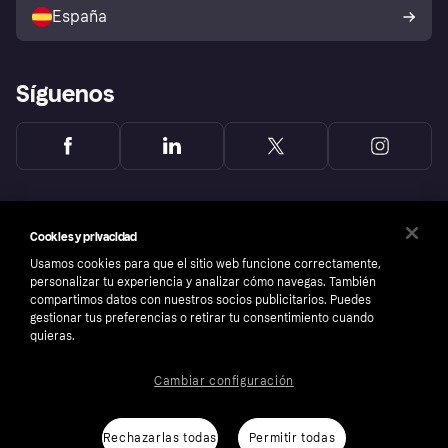
comprador de Klarna
Tu derecho de desistimiento
España
Reclamaciones
Síguenos
Cookies y privacidad
Usamos cookies para que el sitio web funcione correctamente,
personalizar tu experiencia y analizar cómo navegas. También
compartimos datos con nuestros socios publicitarios. Puedes
gestionar tus preferencias o retirar tu consentimiento cuando
quieras.
Cambiar configuración
Copyright © 2005-2026 Klarna Bank AB (publ). Sede central: Stockholm, Sweden. Todos
los derechos reservados. Klarna Bank AB (publ). Sveavägen 46, 111 34 Stockholm.
Número de empresa: 556737-0431
Rechazarlas todas
Permitir todas