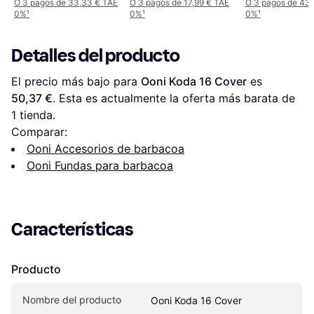
O 3 pagos de 33,33 € TAE
O 3 pagos de 17,99 € TAE
O 3 pagos de 43
0%
¹
0%
¹
0%
¹
Detalles del producto
El precio más bajo para 
Ooni Koda 16 Cover
 es 
50,37 €
. Esta es actualmente la oferta más barata de 
1 tienda.
Comparar:
Ooni Accesorios de barbacoa
Ooni Fundas para barbacoa
Características
Producto
Nombre del producto
Ooni Koda 16 Cover