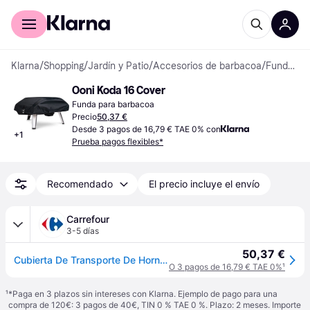
Comprar con Klarna
Para empresas
Klarna
/
Shopping
/
Jardín y Patio
/
Accesorios de barbacoa
/
Fundas para barbacoa
Ooni Koda 16 Cover
Funda para barbacoa
Precio
50,37 €
Desde 3 pagos de 16,79 € TAE 0% con
+
1
Prueba pagos flexibles*
Recomendado
El precio incluye el envío
Carrefour
3-5 días
50,37 €
Cubierta De Transporte De Horno Ooni Koda 16 Negra
O 3 pagos de 16,79 € TAE 0%
¹
¹
*Paga en 3 plazos sin intereses con Klarna. Ejemplo de pago para una
compra de 120€: 3 pagos de 40€, TIN 0 % TAE 0 %. Plazo: 2 meses. Importe