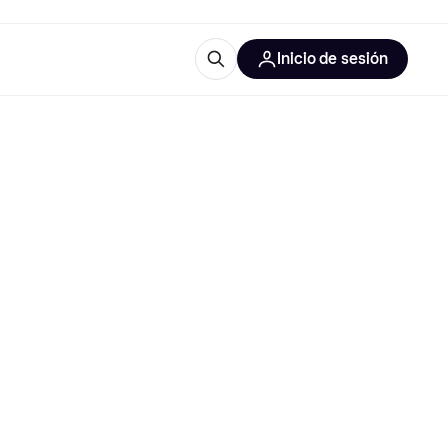
Inicio de sesión
Más información
les de oficina
Qué es Klarna?
las categorías