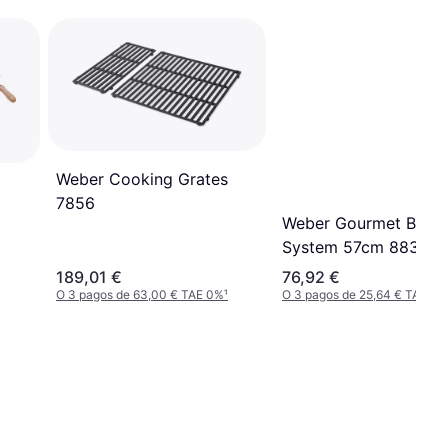
Weber Cooking Grates
7856
Weber Gourmet BBQ
System 57cm 8835
189,01 €
76,92 €
O 3 pagos de 63,00 € TAE 0%
¹
O 3 pagos de 25,64 € TAE 0%