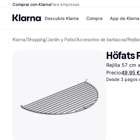
Comprar con Klarna
Para empresas
Descubre Klarna
Compra
App de Klarna
Klarna
/
Shopping
/
Jardín y Patio
/
Accesorios de barbacoa
/
Rejilla
Formas de pag
Tiendas
Formas de pago
MediaMarkt
Höfats P
Paga ahora
Shein
Paga en 3 plazos
Zalando Priv
Rejilla 57 cm
Paga en 30 días
Zara
Financiación
JD Sports
Precio
49,95 €
Klarna en Apple 
Desde 3 pagos 
Directorio de tie