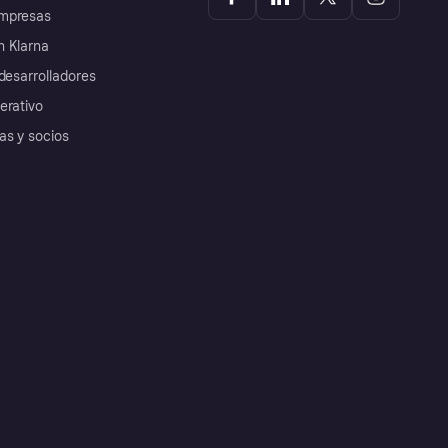
mpresas
 Klarna
desarrolladores
erativo
as y socios