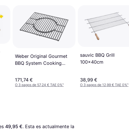
Q
sauvic BBQ Grill
Weber Original Gourmet
100x40cm
BBQ System Cooking
Grate Spirit 200 Series
171,74 €
38,99 €
O 3 pagos de 57,24 € TAE 0%
¹
O 3 pagos de 12,99 € TAE 0%
¹
es 
49,95 €
. Esta es actualmente la 