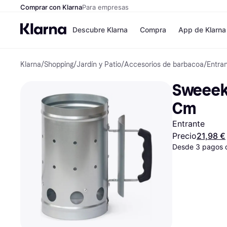
Comprar con Klarna
Para empresas
Descubre Klarna
Compra
App de Klarna
Klarna
/
Shopping
/
Jardín y Patio
/
Accesorios de barbacoa
/
Entra
Tiendas
Formas de pag
Formas de pago
MediaMarkt
Sweeek 
Paga ahora
Shein
Paga en 3 plazos
Zalando Prive
Cm
Paga en 30 días
Zara
Financiación
JD Sports
Entrante
Klarna en Apple 
Precio
21,98 €
Desde 3 pagos 
Directorio de tien