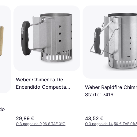
Weber Chimenea De
Encendido Compacta
Weber Rapidfire Chim
Rapidfire
Starter 7416
do
29,89 €
43,52 €
O 3 pagos de 9,96 € TAE 0%
¹
O 3 pagos de 14,50 € TAE 0%
¹