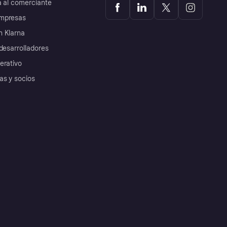
a al comerciante
mpresas
 Klarna
desarrolladores
erativo
as y socios