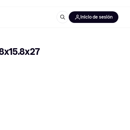
Inicio de sesión
Más información
iales de oficina
Qué es Klarna?
8x15.8x27 
 las categorías