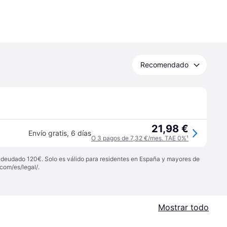
Recomendado
21,98 €
Envío gratis
,
6 días
O 3 pagos de 7,32 €/mes. TAE 0%
¹
 adeudado 120€. Solo es válido para residentes en España y mayores de
com/es/legal/
.
Mostrar todo