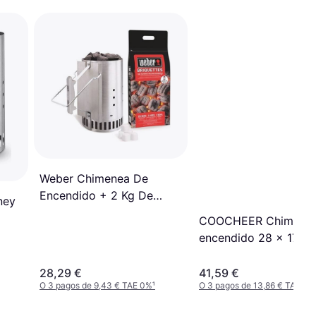
Weber Chimenea De
Encendido + 2 Kg De
ney
Briquetas + 3 Pastillas
COOCHEER Chimenea
encendido 28 x 17 c
28,29 €
41,59 €
O 3 pagos de 9,43 € TAE 0%
¹
O 3 pagos de 13,86 € TAE 0%