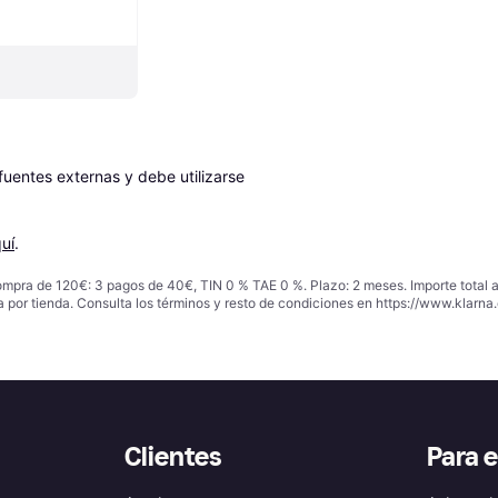
entes externas y debe utilizarse 
uí
.
ompra de 120€: 3 pagos de 40€, TIN 0 % TAE 0 %. Plazo: 2 meses. Importe total
a por tienda. Consulta los términos y resto de condiciones en
https://www.klarna.
Clientes
Para 