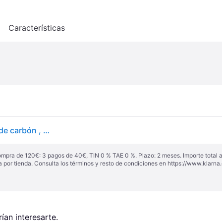
o
Características
sweeek - Chimenea de encendido para la barbacoa de carbón , Chimenea de encendido , 15x15x27 - Gris - Onesize
ompra de 120€: 3 pagos de 40€, TIN 0 % TAE 0 %. Plazo: 2 meses. Importe total
a por tienda. Consulta los términos y resto de condiciones en
https://www.klarna.
an interesarte.