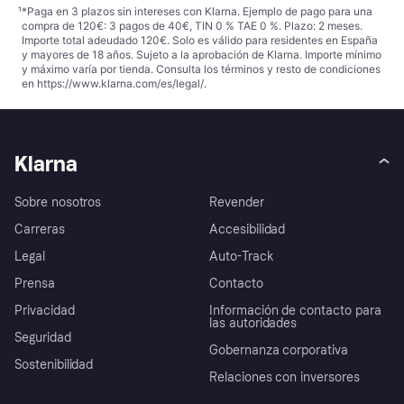
¹
*Paga en 3 plazos sin intereses con Klarna. Ejemplo de pago para una
compra de 120€: 3 pagos de 40€, TIN 0 % TAE 0 %. Plazo: 2 meses.
Importe total adeudado 120€. Solo es válido para residentes en España
y mayores de 18 años. Sujeto a la aprobación de Klarna. Importe mínimo
y máximo varía por tienda. Consulta los términos y resto de condiciones
en
https://www.klarna.com/es/legal/
.
Klarna
Sobre nosotros
Revender
Carreras
Accesibilidad
Legal
Auto-Track
Prensa
Contacto
Privacidad
Información de contacto para
las autoridades
Seguridad
Gobernanza corporativa
Sostenibilidad
Relaciones con inversores