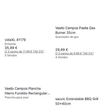
Vaello Campos Paella Gas
Burner 35cm
Quemador de gas
vidaXL 41179
Entrante
35,99 €
29,99 €
O 3 pagos de 11,99 € TAE 0%
¹
O 3 pagos de 9,99 € TAE 0%
¹
5 tiendas
4 tiendas
Vaello Campos Plancha
Hierro Fundido Rectangular
Plancha para asar
21x27 cm (43p)
sauvic Extendable BBQ Grill
50x40cm