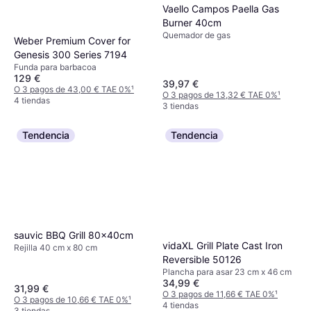
Vaello Campos Paella Gas
Burner 40cm
Quemador de gas
Weber Premium Cover for
Genesis 300 Series 7194
Funda para barbacoa
129 €
39,97 €
O 3 pagos de 43,00 € TAE 0%
¹
O 3 pagos de 13,32 € TAE 0%
¹
4 tiendas
3 tiendas
Tendencia
Tendencia
sauvic BBQ Grill 80x40cm
vidaXL Grill Plate Cast Iron
Rejilla 40 cm x 80 cm
Reversible 50126
Plancha para asar 23 cm x 46 cm
34,99 €
31,99 €
O 3 pagos de 11,66 € TAE 0%
¹
O 3 pagos de 10,66 € TAE 0%
¹
4 tiendas
3 tiendas