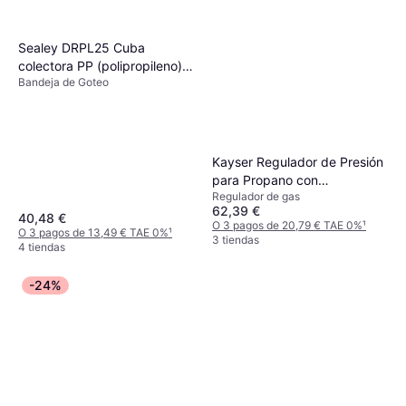
Sealey DRPL25 Cuba
colectora PP (polipropileno)
Bandeja de Goteo
1100 Plano 25 negro
Kayser Regulador de Presión
para Propano con
Regulador de gas
Manómetro 0,5-6 bar 18
62,39 €
kg/h 21,8x1/14 pulgada LH
40,48 €
O 3 pagos de 20,79 € TAE 0%
¹
O 3 pagos de 13,49 € TAE 0%
¹
3 tiendas
4 tiendas
-24%