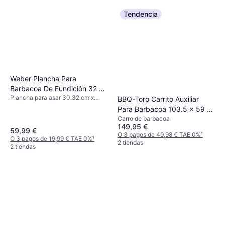
Tendencia
Weber Plancha Para
Barbacoa De Fundición 32 x
Plancha para asar 30.32 cm x
5 x 32 cm
BBQ-Toro Carrito Auxiliar
40.8 cm
Para Barbacoa 103.5 x 59 x
Carro de barbacoa
81 cm
149,95 €
59,99 €
O 3 pagos de 49,98 € TAE 0%
¹
O 3 pagos de 19,99 € TAE 0%
¹
2 tiendas
2 tiendas