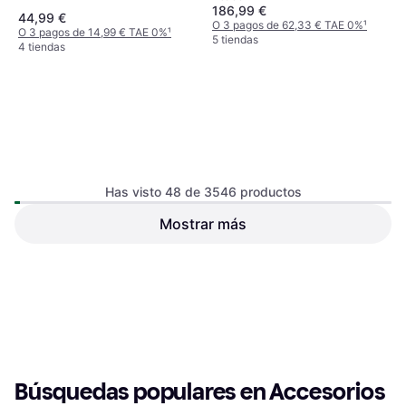
186,99 €
44,99 €
O 3 pagos de 62,33 € TAE 0%
¹
O 3 pagos de 14,99 € TAE 0%
¹
5 tiendas
4 tiendas
Has visto 48 de 3546 productos
Mostrar más
Campingaz BBQ ACCY
Vaello Cast Iron Griddle Plate
Barbecue Cover L, Water
Plancha para asar
Funda para barbacoa
Resistant, Cord Classic Sun
38,99 €
Protection
45,99 €
O 3 pagos de 12,99 € TAE 0%
¹
O 3 pagos de 15,33 € TAE 0%
¹
5 tiendas
4 tiendas
1
2
3
...
39
...
74
Búsquedas populares en Accesorios 