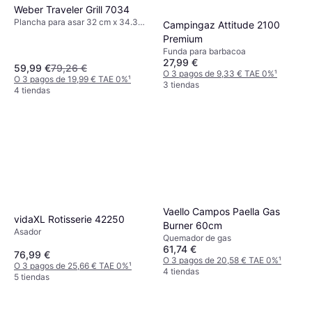
Weber Traveler Grill 7034
Plancha para asar 32 cm x 34.3
Campingaz Attitude 2100
cm
Premium
Funda para barbacoa
27,99 €
59,99 €
79,26 €
O 3 pagos de 9,33 € TAE 0%
¹
O 3 pagos de 19,99 € TAE 0%
¹
3 tiendas
4 tiendas
Vaello Campos Paella Gas
vidaXL Rotisserie 42250
Burner 60cm
Asador
Quemador de gas
61,74 €
76,99 €
O 3 pagos de 20,58 € TAE 0%
¹
O 3 pagos de 25,66 € TAE 0%
¹
4 tiendas
5 tiendas