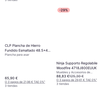
-29%
CLP Plancha de Hierro
Fundido Esmaltado 48.5x40
Plancha para asar
cm
Ninja Supporto Regolabile
Woodfire 4718J800EUUK
Muebles y Accesorios de
88,83 €
125,30 €
Barbacoa
65,90 €
O 3 pagos de 29,61 € TAE 0%
¹
O 3 pagos de 21,96 € TAE 0%
¹
3 tiendas
3 tiendas