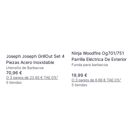
Ninja Woodfire Og701/751
Joseph Joseph GrillOut Set 4
Parrilla Eléctrica De Exterior
Piezas Acero Inoxidable
Funda para barbacoa
Utensilio de Barbacoa
70,96 €
19,99 €
O 3 pagos de 23,65 € TAE 0%
¹
O 3 pagos de 6,66 € TAE 0%
¹
5 tiendas
5 tiendas