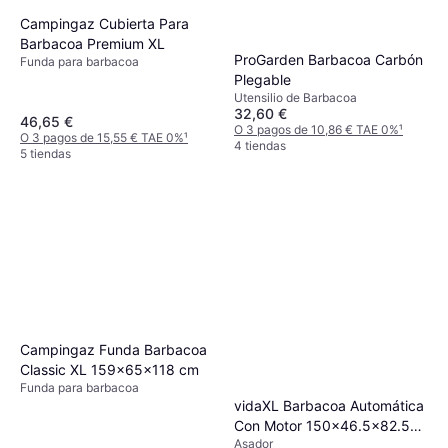
Campingaz Cubierta Para
Barbacoa Premium XL
ProGarden Barbacoa Carbón
Funda para barbacoa
Plegable
Utensilio de Barbacoa
32,60 €
46,65 €
O 3 pagos de 10,86 € TAE 0%
¹
O 3 pagos de 15,55 € TAE 0%
¹
4 tiendas
5 tiendas
Campingaz Funda Barbacoa
Classic XL 159x65x118 cm
Funda para barbacoa
vidaXL Barbacoa Automática
Con Motor 150x46.5x82.5
Asador
cm