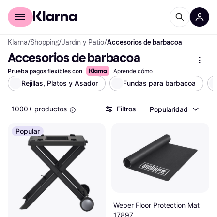
Comprar con Klarna
Para empresas
Klarna
/
Shopping
/
Jardín y Patio
/
Accesorios de barbacoa
Accesorios de barbacoa
Prueba pagos flexibles con
Aprende cómo
Rejillas, Platos y Asador
Fundas para barbacoa
1000+ productos
Filtros
Popularidad
Popular
Weber Floor Protection Mat
17897