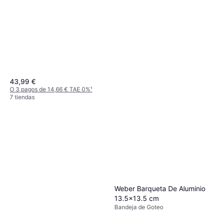
43,99 €
O 3 pagos de 14,66 € TAE 0%
¹
7 tiendas
Campingaz Isobutane Mix
220g Botella Llena
Botella de Gas Volume: 0.22 kg
2,49 €
O 3 pagos de 0,83 € TAE 0%
¹
6 tiendas
Weber Barqueta De Aluminio
13.5x13.5 cm
Bandeja de Goteo