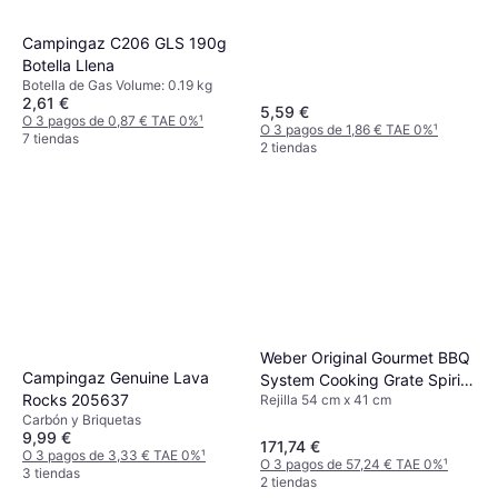
Campingaz C206 GLS 190g
Botella Llena
Botella de Gas Volume: 0.19 kg
2,61 €
5,59 €
O 3 pagos de 0,87 € TAE 0%
¹
O 3 pagos de 1,86 € TAE 0%
¹
7 tiendas
2 tiendas
Weber Original Gourmet BBQ
Campingaz Genuine Lava
System Cooking Grate Spirit
Rocks 205637
Rejilla 54 cm x 41 cm
200 Series
Carbón y Briquetas
9,99 €
171,74 €
O 3 pagos de 3,33 € TAE 0%
¹
O 3 pagos de 57,24 € TAE 0%
¹
3 tiendas
2 tiendas