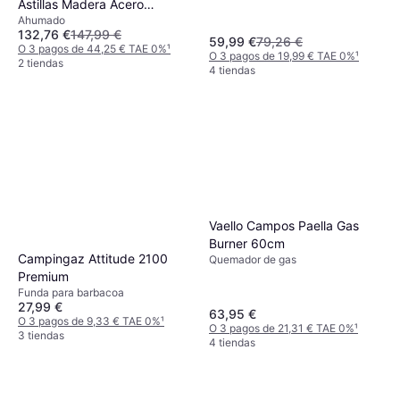
Astillas Madera Acero
Ahumado
Galvanizado 44.5x29x110
132,76 €
147,99 €
cm
59,99 €
79,26 €
O 3 pagos de 44,25 € TAE 0%
¹
O 3 pagos de 19,99 € TAE 0%
¹
2 tiendas
4 tiendas
Vaello Campos Paella Gas
Burner 60cm
Campingaz Attitude 2100
Quemador de gas
Premium
Funda para barbacoa
27,99 €
63,95 €
O 3 pagos de 9,33 € TAE 0%
¹
O 3 pagos de 21,31 € TAE 0%
¹
3 tiendas
4 tiendas