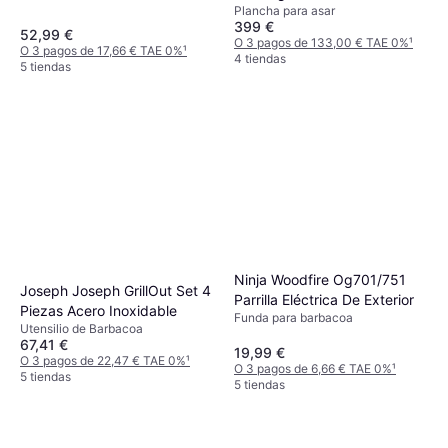
Plancha para asar
399 €
52,99 €
O 3 pagos de 133,00 € TAE 0%
¹
O 3 pagos de 17,66 € TAE 0%
¹
4 tiendas
5 tiendas
Ninja Woodfire Og701/751
Joseph Joseph GrillOut Set 4
Parrilla Eléctrica De Exterior
Piezas Acero Inoxidable
Funda para barbacoa
Utensilio de Barbacoa
67,41 €
19,99 €
O 3 pagos de 22,47 € TAE 0%
¹
O 3 pagos de 6,66 € TAE 0%
¹
5 tiendas
5 tiendas