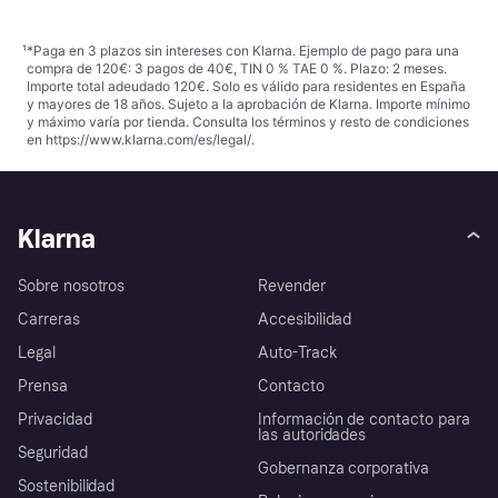
¹
*Paga en 3 plazos sin intereses con Klarna. Ejemplo de pago para una
compra de 120€: 3 pagos de 40€, TIN 0 % TAE 0 %. Plazo: 2 meses.
Importe total adeudado 120€. Solo es válido para residentes en España
y mayores de 18 años. Sujeto a la aprobación de Klarna. Importe mínimo
y máximo varía por tienda. Consulta los términos y resto de condiciones
en
https://www.klarna.com/es/legal/
.
Klarna
Sobre nosotros
Revender
Carreras
Accesibilidad
Legal
Auto-Track
Prensa
Contacto
Privacidad
Información de contacto para
las autoridades
Seguridad
Gobernanza corporativa
Sostenibilidad