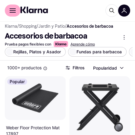
Comprar con Klarna
Para empresas
Klarna
/
Shopping
/
Jardín y Patio
/
Accesorios de barbacoa
Accesorios de barbacoa
Prueba pagos flexibles con
Aprende cómo
Rejillas, Platos y Asador
Fundas para barbacoa
1000+ productos
Filtros
Popularidad
Popular
Weber Floor Protection Mat
17897