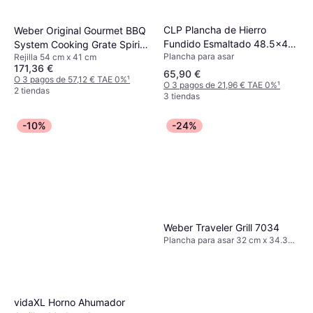
CLP Plancha de Hierro
Weber Original Gourmet BBQ
Fundido Esmaltado 48.5x40
System Cooking Grate Spirit
Plancha para asar
Rejilla 54 cm x 41 cm
cm
200 Series
171,36 €
65,90 €
O 3 pagos de 57,12 € TAE 0%
¹
O 3 pagos de 21,96 € TAE 0%
¹
2 tiendas
3 tiendas
-10%
-24%
Weber Traveler Grill 7034
Plancha para asar 32 cm x 34.3
cm
vidaXL Horno Ahumador