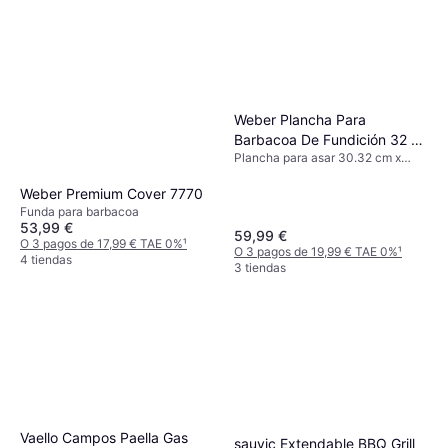
Weber Plancha Para
Barbacoa De Fundición 32 x
Plancha para asar 30.32 cm x
5 x 32 cm
40.8 cm
Weber Premium Cover 7770
Funda para barbacoa
53,99 €
59,99 €
O 3 pagos de 17,99 € TAE 0%
¹
O 3 pagos de 19,99 € TAE 0%
¹
4 tiendas
3 tiendas
Vaello Campos Paella Gas
sauvic Extendable BBQ Grill