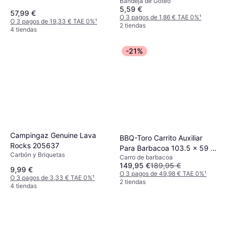
Bandeja de Goteo
cm
5,59 €
57,99 €
O 3 pagos de 1,86 € TAE 0%
¹
O 3 pagos de 19,33 € TAE 0%
¹
2 tiendas
4 tiendas
-21%
Campingaz Genuine Lava
BBQ-Toro Carrito Auxiliar
Rocks 205637
Para Barbacoa 103.5 x 59 x
Carbón y Briquetas
Carro de barbacoa
81 cm
149,95 €
189,95 €
9,99 €
O 3 pagos de 49,98 € TAE 0%
¹
O 3 pagos de 3,33 € TAE 0%
¹
2 tiendas
4 tiendas