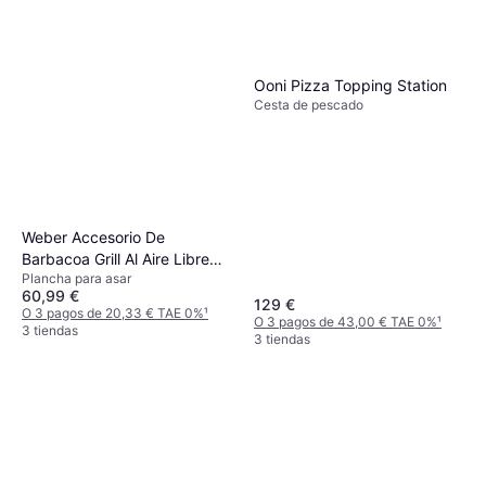
Ooni Pizza Topping Station
Cesta de pescado
Weber Accesorio De
Barbacoa Grill Al Aire Libre
Plancha para asar
3400106
60,99 €
129 €
O 3 pagos de 20,33 € TAE 0%
¹
O 3 pagos de 43,00 € TAE 0%
¹
3 tiendas
3 tiendas