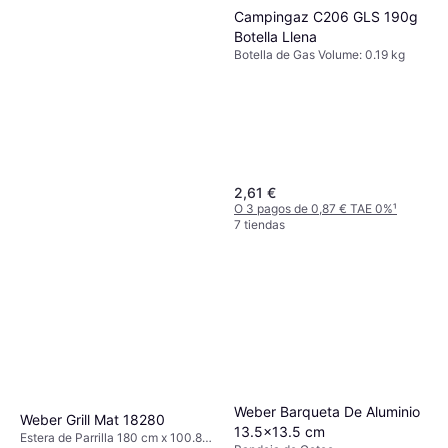
Campingaz C206 GLS 190g
Botella Llena
Botella de Gas Volume: 0.19 kg
2,61 €
O 3 pagos de 0,87 € TAE 0%
¹
7 tiendas
Campingaz Isobutane Mix
220g Botella Llena
Botella de Gas Volume: 0.22 kg
2,49 €
O 3 pagos de 0,83 € TAE 0%
¹
6 tiendas
Weber Barqueta De Aluminio
Weber Grill Mat 18280
13.5x13.5 cm
Estera de Parrilla 180 cm x 100.84