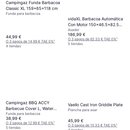
Campingaz Funda Barbacoa
Classic XL 159x65x118 cm
Funda para barbacoa
vidaXL Barbacoa Automática
Con Motor 150x46.5x82.5
Asador
cm
186,99 €
44,99 €
O 3 pagos de 62,33 € TAE 0%
¹
O 3 pagos de 14,99 € TAE 0%
¹
5 tiendas
4 tiendas
Campingaz BBQ ACCY
Vaello Cast Iron Griddle Plate
Barbecue Cover L, Water
Plancha para asar
Funda para barbacoa
Resistant, Cord Classic Sun
38,99 €
Protection
45,99 €
O 3 pagos de 12,99 € TAE 0%
¹
O 3 pagos de 15,33 € TAE 0%
¹
5 tiendas
4 tiendas