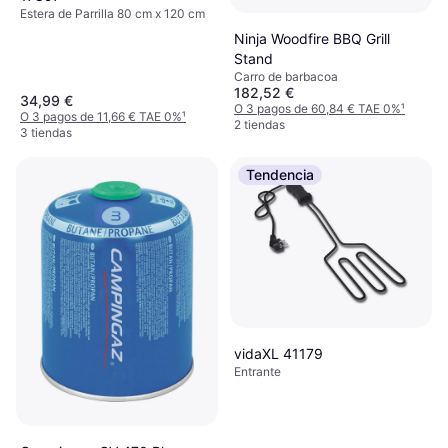
Estera de Parrilla 80 cm x 120 cm
Ninja Woodfire BBQ Grill
Stand
Carro de barbacoa
182,52 €
34,99 €
O 3 pagos de 60,84 € TAE 0%
¹
O 3 pagos de 11,66 € TAE 0%
¹
2 tiendas
3 tiendas
Tendencia
vidaXL 41179
Entrante