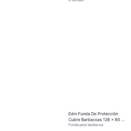
Edm Funda De Protección
Cubre Barbacoas 128 x 80 x
Funda para barbacoa
253 cm