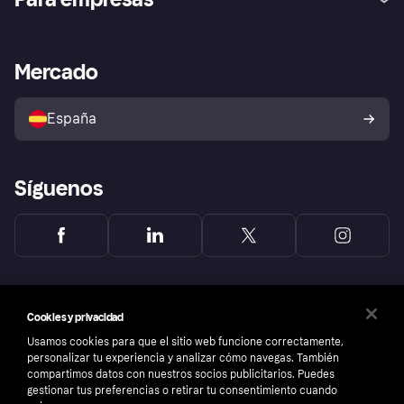
Inicio de sesión
Nuestra promesa
Asistencia al comerciante
Portal de desarrolladores
Klarna app
Bienestar financiero
Acceso empresas
Estado operativo
Mercado
Directorio de tiendas
Configuración de privacidad
Vende con Klarna
Plataformas y socios
Política de protección al
comprador de Klarna
Tu derecho de desistimiento
España
Reclamaciones
Síguenos
Cookies y privacidad
Usamos cookies para que el sitio web funcione correctamente,
personalizar tu experiencia y analizar cómo navegas. También
compartimos datos con nuestros socios publicitarios. Puedes
gestionar tus preferencias o retirar tu consentimiento cuando