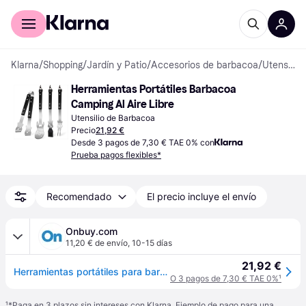
Comprar con Klarna
Para empresas
Klarna
/
Shopping
/
Jardín y Patio
/
Accesorios de barbacoa
/
Utensilios de Barbacoa
Herramientas Portátiles Barbacoa 
Camping Al Aire Libre
Utensilio de Barbacoa
Precio
21,92 €
Desde 3 pagos de 7,30 € TAE 0% con
Prueba pagos flexibles*
Recomendado
El precio incluye el envío
Onbuy.com
11,20 € de envío
,
10-15 días
21,92 €
Herramientas portátiles para barbacoa y camping al aire libre
O 3 pagos de 7,30 € TAE 0%
¹
¹
*Paga en 3 plazos sin intereses con Klarna. Ejemplo de pago para una