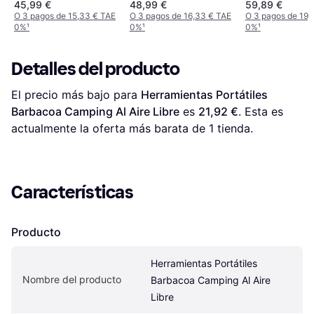
6763
45,99 €
48,99 €
59,89 €
Inoxidable
O 3 pagos de 15,33 € TAE
O 3 pagos de 16,33 € TAE
O 3 pagos de 19,
0%
¹
0%
¹
0%
¹
Detalles del producto
El precio más bajo para 
Herramientas Portátiles 
Barbacoa Camping Al Aire Libre
 es 
21,92 €
. Esta es 
actualmente la oferta más barata de 1 tienda.
Características
Producto
Herramientas Portátiles 
Nombre del producto
Barbacoa Camping Al Aire 
Libre