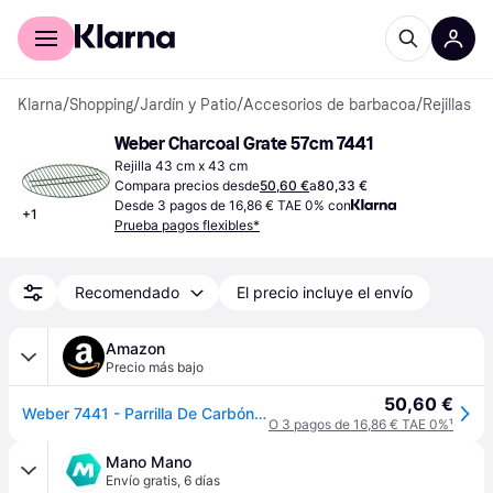
Comprar con Klarna
Para empresas
Klarna
/
Shopping
/
Jardín y Patio
/
Accesorios de barbacoa
/
Rejillas
Weber Charcoal Grate 57cm 7441
Rejilla 43 cm x 43 cm
Compara precios desde
50,60 €
a
80,33 €
Desde 3 pagos de 16,86 € TAE 0% con
+
1
Prueba pagos flexibles*
Recomendado
El precio incluye el envío
Amazon
Precio más bajo
50,60 €
Weber 7441 - Parrilla De Carbón Para Bbq De 57Cm.
O 3 pagos de 16,86 € TAE 0%
¹
Mano Mano
Envío gratis
,
6 días