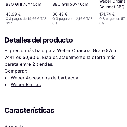
Weber Original
BBQ Grill 70x40cm
BBQ Grill 50x40cm
Gourmet BBQ 
Cooking Grate 
43,99 €
36,49 €
171,74 €
200 Series
O 3 pagos de 14,66 € TAE
O 3 pagos de 12,16 € TAE
O 3 pagos de 57,
0%
¹
0%
¹
0%
¹
Detalles del producto
El precio más bajo para 
Weber Charcoal Grate 57cm 
7441
 es 
50,60 €
. Esta es actualmente la oferta más 
barata entre 
2
 tiendas.
Comparar:
Weber Accesorios de barbacoa
Weber Rejillas
Características
Producto