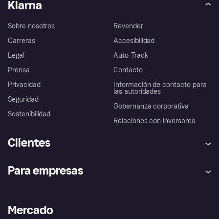
Klarna
Sobre nosotros
Revender
Carreras
Accesibilidad
Legal
Auto-Track
Prensa
Contacto
Privacidad
Información de contacto para
las autoridades
Seguridad
Gobernanza corporativa
Sostenibilidad
Relaciones con inversores
Clientes
Ayuda
Promesa de protección contra
Para empresas
el fraude
Inicio de sesión
Nuestra promesa
Asistencia al comerciante
Portal de desarrolladores
Klarna app
Bienestar financiero
Acceso empresas
Estado operativo
Mercado
Directorio de tiendas
Configuración de privacidad