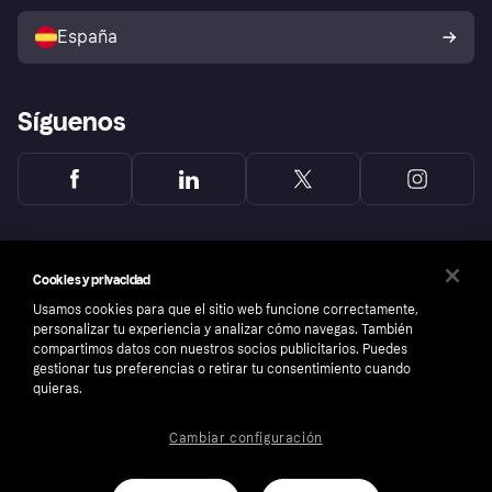
Vende con Klarna
Plataformas y socios
Política de protección al
comprador de Klarna
Tu derecho de desistimiento
España
Reclamaciones
Síguenos
Cookies y privacidad
Usamos cookies para que el sitio web funcione correctamente,
personalizar tu experiencia y analizar cómo navegas. También
compartimos datos con nuestros socios publicitarios. Puedes
gestionar tus preferencias o retirar tu consentimiento cuando
quieras.
Cambiar configuración
Copyright © 2005-2026 Klarna Bank AB (publ). Sede central: Stockholm, Sweden. Todos
los derechos reservados. Klarna Bank AB (publ). Sveavägen 46, 111 34 Stockholm.
Número de empresa: 556737-0431