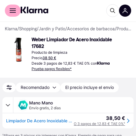
Comprar con Klarna
Para empresas
Klarna
/
Shopping
/
Jardín y Patio
/
Accesorios de barbacoa
/
Productos de limpieza
Weber Limpiador De Acero Inoxidable 
17682
Producto de limpieza
Precio
38,50 €
Desde 3 pagos de 12,83 € TAE 0% con
Prueba pagos flexibles*
Recomendado
El precio incluye el envío
Mano Mano
Envío gratis
,
2 días
38,50 €
Limpiador De Acero Inoxidable Weber 300 Ml
O 3 pagos de 12,83 € TAE 0%
¹
¹
*Paga en 3 plazos sin intereses con Klarna. Ejemplo de pago para una