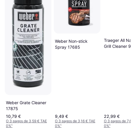
Traeger All Nat
Weber Non-stick
Grill Cleaner 9
Spray 17685
Weber Grate Cleaner
17875
10,79 €
9,49 €
22,99 €
O 3 pagos de 3,59 € TAE
O 3 pagos de 3,16 € TAE
O 3 pagos de 7,6
0%
¹
0%
¹
0%
¹