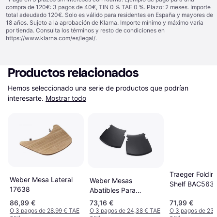
compra de 120€: 3 pagos de 40€, TIN 0 % TAE 0 %. Plazo: 2 meses. Importe
total adeudado 120€. Solo es válido para residentes en España y mayores de
18 años. Sujeto a la aprobación de Klarna. Importe mínimo y máximo varía
por tienda. Consulta los términos y resto de condiciones en
https://www.klarna.com/es/legal/
.
Productos relacionados
Hemos seleccionado una serie de productos que podrían 
interesarte.
Mostrar todo
Traeger Foldin
Weber Mesa Lateral
Weber Mesas
Shelf BAC563
17638
Abatibles Para
Barbacoa Q 1000
86,99 €
73,16 €
71,99 €
Series
O 3 pagos de 28,99 € TAE
O 3 pagos de 24,38 € TAE
O 3 pagos de 23,