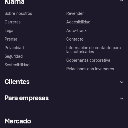
Klarna
Sobre nosotros
Revender
Carreras
Accesibilidad
Legal
Auto-Track
Prensa
Contacto
Privacidad
Información de contacto para
las autoridades
Seguridad
Gobernanza corporativa
Sostenibilidad
Relaciones con inversores
Clientes
Ayuda
Promesa de protección contra
Para empresas
el fraude
Inicio de sesión
Nuestra promesa
Asistencia al comerciante
Portal de desarrolladores
Klarna app
Bienestar financiero
Acceso empresas
Estado operativo
Mercado
Directorio de tiendas
Configuración de privacidad
Vende con Klarna
Plataformas y socios