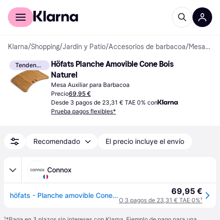
Comprar con Klarna
Para empresas
Klarna
/
Shopping
/
Jardín y Patio
/
Accesorios de barbacoa
/
Mesas Auxiliares para Barbacoa
Höfats Planche Amovible Cone Bois 
Tendencia
Naturel
Mesa Auxiliar para Barbacoa
Precio
69,95 €
Desde 3 pagos de 23,31 € TAE 0% con
Prueba pagos flexibles*
Recomendado
El precio incluye el envío
Connox
69,95 €
höfats - Planche amovible Cone - Bois naturel
O 3 pagos de 23,31 € TAE 0%
¹
¹
*Paga en 3 plazos sin intereses con Klarna. Ejemplo de pago para una