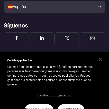
Política de protección al
comprador de Klarna
Tu derecho de desistimiento
España
Reclamaciones
Síguenos
Cookies y privacidad
Usamos cookies para que el sitio web funcione correctamente,
personalizar tu experiencia y analizar cómo navegas. También
compartimos datos con nuestros socios publicitarios. Puedes
gestionar tus preferencias o retirar tu consentimiento cuando
quieras.
Cambiar configuración
Copyright © 2005-2026 Klarna Bank AB (publ). Sede central: Stockholm, Sweden. Todos
los derechos reservados. Klarna Bank AB (publ). Sveavägen 46, 111 34 Stockholm.
Número de empresa: 556737-0431