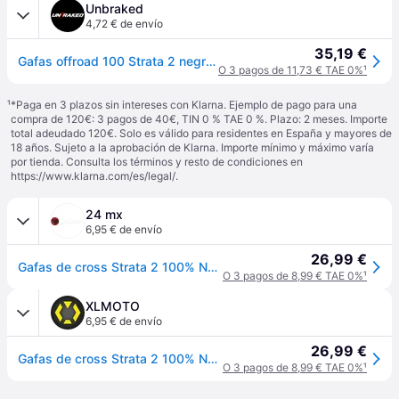
Unbraked
4,72 € de envío
35,19 €
Gafas offroad 100 Strata 2 negro -cristal transparente
O 3 pagos de 11,73 € TAE 0%
¹
¹
*Paga en 3 plazos sin intereses con Klarna. Ejemplo de pago para una
compra de 120€: 3 pagos de 40€, TIN 0 % TAE 0 %. Plazo: 2 meses. Importe
total adeudado 120€. Solo es válido para residentes en España y mayores de
18 años. Sujeto a la aprobación de Klarna. Importe mínimo y máximo varía
por tienda. Consulta los términos y resto de condiciones en
https://www.klarna.com/es/legal/
.
24 mx
6,95 € de envío
26,99 €
Gafas de cross Strata 2 100% Negro
O 3 pagos de 8,99 € TAE 0%
¹
XLMOTO
6,95 € de envío
26,99 €
Gafas de cross Strata 2 100% Negro
O 3 pagos de 8,99 € TAE 0%
¹