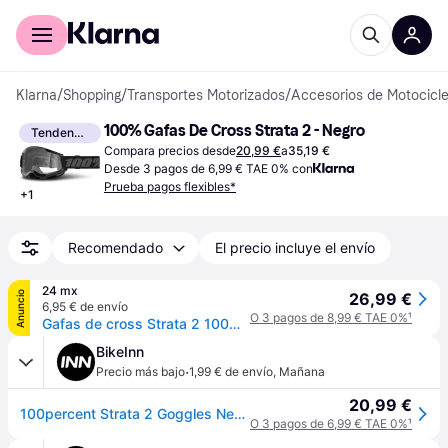
Comprar con Klarna
Para empresas
Klarna
/
Shopping
/
Transportes Motorizados
/
Accesorios de Motocicl
100% Gafas De Cross Strata 2 - Negro
Tendencia
Compara precios desde
20,99 €
a
35,19 €
Desde 3 pagos de 6,99 € TAE 0% con
Prueba pagos flexibles*
+
1
Recomendado
El precio incluye el envío
24 mx
Anuncio
26,99 €
6,95 € de envío
O 3 pagos de 8,99 € TAE 0%
¹
Gafas de cross Strata 2 100% Negro
BikeInn
·
Precio más bajo
1,99 € de envío
,
Mañana
20,99 €
100percent Strata 2 Goggles Negro Clear Lens/CAT0
O 3 pagos de 6,99 € TAE 0%
¹