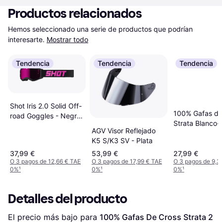
Productos relacionados
Hemos seleccionado una serie de productos que podrían 
interesarte.
Mostrar todo
Tendencia
Tendencia
Tendencia
Shot Iris 2.0 Solid Off-
100% Gafas de
road Goggles - Negro
Strata Blanco-
Iridium Pink/Cat2
AGV Visor Reflejado
Plateado
K5 S/K3 SV - Plata
37,99 €
53,99 €
27,99 €
O 3 pagos de 12,66 € TAE
O 3 pagos de 17,99 € TAE
O 3 pagos de 9,3
0%
¹
0%
¹
0%
¹
Detalles del producto
El precio más bajo para 
100% Gafas De Cross Strata 2 