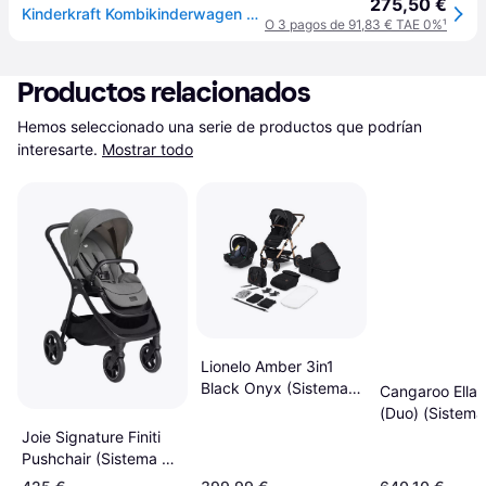
275,50 €
Kinderkraft Kombikinderwagen NEWLY 4in1 Trio-Set inkl. Babyschale MINK PRO und Isofix-Basis schwarz
O 3 pagos de 91,83 € TAE 0%
¹
Productos relacionados
Hemos seleccionado una serie de productos que podrían 
interesarte.
Mostrar todo
Lionelo Amber 3in1
Black Onyx (Sistema
Cangaroo Ella
de Viaje)
(Duo) (Sistema
Viaje)
Joie Signature Finiti
Pushchair (Sistema de
Viaje)