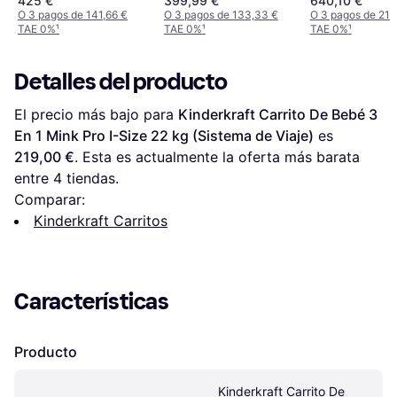
425 €
399,99 €
640,10 €
O 3 pagos de 141,66 €
O 3 pagos de 133,33 €
O 3 pagos de 213
TAE 0%
¹
TAE 0%
¹
TAE 0%
¹
Detalles del producto
El precio más bajo para 
Kinderkraft Carrito De Bebé 3 
En 1 Mink Pro I-Size 22 kg (Sistema de Viaje)
 es 
219,00 €
. Esta es actualmente la oferta más barata 
entre 
4
 tiendas.
Comparar:
Kinderkraft Carritos
Características
Producto
Kinderkraft Carrito De 