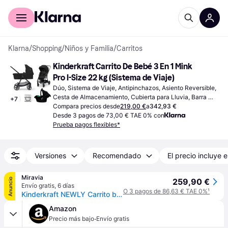
Comprar con Klarna
Para empresas
Klarna
/
Shopping
/
Niños y Familia
/
Carritos
Kinderkraft Carrito De Bebé 3 En 1 Mink 
Pro I-Size 22 kg (Sistema de Viaje)
Dúo, Sistema de Viaje, Antipinchazos, Asiento Reversible, 
Cesta de Almacenamiento, Cubierta para Lluvia, Barra 
+
7
Protectora, Capota Extensible, Mango Ajustable, Negro
Compara precios desde
219,00 €
a
342,93 €
Desde 3 pagos de 73,00 € TAE 0% con
Prueba pagos flexibles*
Versiones
Recomendado
El precio incluye e
Miravia
Anuncio
259,90 €
Envío gratis
,
6 días
O 3 pagos de 86,63 € TAE 0%
¹
Kinderkraft NEWLY Carrito bebe 3 en 1 con Mink Pro I-Size, Sistema de viaje, Carrito Para Bebes, Silla De Paseo, Ligera, Cochecito 3 Piezas, Plegable, desde el nacimiento hasta 22 kg - Black
Amazon
·
Precio más bajo
Envío gratis