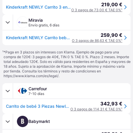
219,00 €
Kinderkraft NEWLY Carrito 3 en 1, I-Size, Para niños, Sistema de viaje, Carrito Para Bebes, Silla De Paseo, Ligera, Carro Bebe, Cochecito 3 Piezas, Plegable, desde el nacimiento hasta 22 kg, Negro
O 3 pagos de 73,00 € TAE 0%
¹
Miravia
Envío gratis
,
6 días
259,90 €
Kinderkraft NEWLY Carrito bebe 3 en 1 con Mink Pro I-Size, Sistema de viaje, Carrito Para Bebes, Silla De Paseo, Ligera, Cochecito 3 Piezas, Plegable, desde el nacimiento hasta 22 kg - Black
O 3 pagos de 86,63 € TAE 0%
¹
¹
*Paga en 3 plazos sin intereses con Klarna. Ejemplo de pago para una
compra de 120€: 3 pagos de 40€, TIN 0 % TAE 0 %. Plazo: 2 meses. Importe
total adeudado 120€. Solo es válido para residentes en España y mayores de
18 años. Sujeto a la aprobación de Klarna. Importe mínimo y máximo varía
por tienda. Consulta los términos y resto de condiciones en
https://www.klarna.com/es/legal/
.
Carrefour
7-10 días
342,93 €
Carrito de bebé 3 Piezas Newly Black Kinderkraft
O 3 pagos de 114,31 € TAE 0%
¹
B
Babymarkt