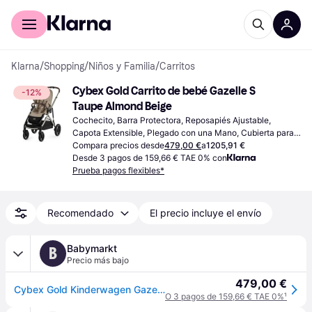
Comprar con Klarna
Para empresas
Klarna
/
Shopping
/
Niños y Familia
/
Carritos
Cybex Gold Carrito de bebé Gazelle S 
-12%
Taupe Almond Beige
Cochecito, Barra Protectora, Reposapiés Ajustable, 
Capota Extensible, Plegado con una Mano, Cubierta para 
Lluvia, Cesta de Almacenamiento, Mango Ajustable, Beige
Compara precios desde
479,00 €
a
1205,91 €
Desde 3 pagos de 159,66 € TAE 0% con
Prueba pagos flexibles*
Recomendado
El precio incluye el envío
Babymarkt
B
Precio más bajo
479,00 €
Cybex Gold Kinderwagen Gazelle S beige
O 3 pagos de 159,66 € TAE 0%
¹