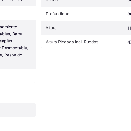
Profundidad
8
amiento, 
Altura
1
les, Barra 
sapiés 
Altura Plegada incl. Ruedas
4
or Desmontable, 
e, Respaldo 