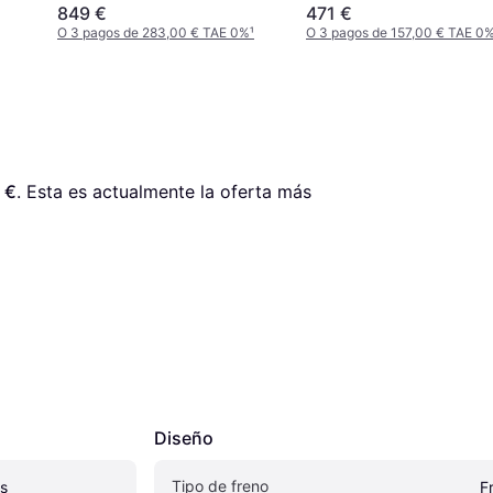
849 €
471 €
O 3 pagos de 283,00 € TAE 0%
¹
O 3 pagos de 157,00 € TAE 0
 €
. Esta es actualmente la oferta más 
Diseño
Tipo de freno
us
F