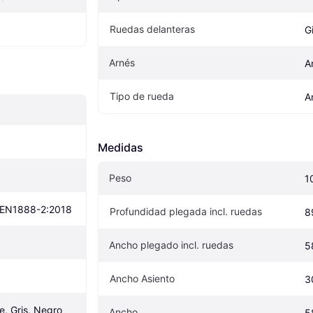
Ruedas delanteras
Gi
Arnés
A
Tipo de rueda
A
Medidas
Peso
1
 EN1888-2:2018
Profundidad plegada incl. ruedas
8
Ancho plegado incl. ruedas
5
Ancho Asiento
3
e, Gris, Negro
Ancho
5