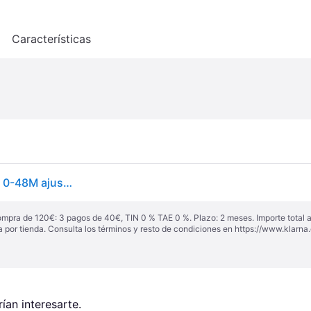
o
Características
LIONELO Annet Silla de Pase Para niños hasta 22 kg 0-48M ajuste del respaldo hasta posición horizontal Capucha XXL Plegable fácil con ventana Mosquitera (Green)
ompra de 120€: 3 pagos de 40€, TIN 0 % TAE 0 %. Plazo: 2 meses. Importe total
a por tienda. Consulta los términos y resto de condiciones en
https://www.klarna.
an interesarte.