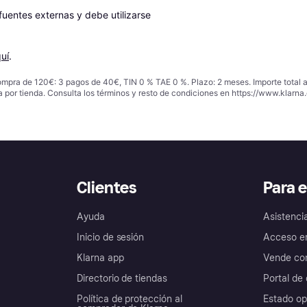
entes externas y debe utilizarse 
uí
.
ompra de 120€: 3 pagos de 40€, TIN 0 % TAE 0 %. Plazo: 2 meses. Importe total
a por tienda. Consulta los términos y resto de condiciones en
https://www.klarna.
Clientes
Para 
Ayuda
Asistenci
Inicio de sesión
Acceso e
Klarna app
Vende con
Directorio de tiendas
Portal de 
Política de protección al
Estado op