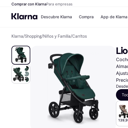
Comprar con Klarna
Para empresas
Descubre Klarna
Compra
App de Klarna
Klarna
/
Shopping
/
Niños y Familia
/
Carritos
Formas de pag
Tiendas
Formas de pago
MediaMarkt
Li
Paga ahora
Shein
Paga en 3 plazos
Zalando Priv
Coche
Paga en 30 días
Zara
Financiación
JD Sports
Almac
Klarna en Apple 
Ajust
Preci
Desde
Directorio de tie
To
139,9