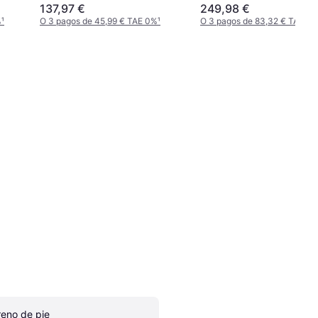
Reisebuggy
137,97 €
249,98 €
%
¹
O 3 pagos de 45,99 € TAE 0%
¹
O 3 pagos de 83,32 € TAE 0
reno de pie