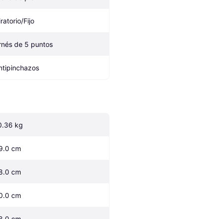
ratorio/Fijo
rnés de 5 puntos
ntipinchazos
0.36 kg
9.0 cm
8.0 cm
0.0 cm
8.0 cm