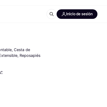
Inicio de sesión
Más información
les de oficina
Qué es Klarna?
table, Cesta de 
xtensible, Reposapiés 
s*
las categorías