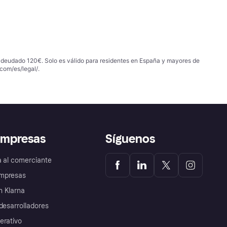
 adeudado 120€. Solo es válido para residentes en España y mayores de
com/es/legal/
.
empresas
Síguenos
a al comerciante
mpresas
 Klarna
desarrolladores
erativo