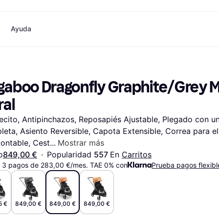
Ayuda
o
Compras y recompensas
Compra y compara precios
Banca
Móvil
Fotografías
Mater
Cashback
Rebajas
Tarjeta Klarna
Juegos y Entretenimiento
eSIM internacional
¿
gaboo Dragonfly Graphite/Grey M
Directorio de tiendas
Belleza
Saldo
Teléfonos & Wearables
Suscripciones
Ropa
Cuentas de ahorro
Niños y Familia
ral
Invita a un amigo
Juguetes
Cuenta Flex
Transportes Motorizados
Hogares e Interiores
Depósito a plazo fijo
Jardín y Patio
cito, Antipinchazos, Reposapiés Ajustable, Plegado con un
Pay
Audio y Video
Electrodomésticos de Cocina
eta, Asiento Reversible, Capota Extensible, Correa para el 
Deportes y Aire libre
Electrodomésticos
Informática
Libros, Películas y Música
ontable, Cest
Mostrar más
das
Hazlo tú mismo
Todas
o
849,00 €
·
Popularidad 
557 
En 
Carritos
 3 pagos de 283,00 €/mes. TAE 0% con
Prueba pagos flexibl
5 €
849,00 €
849,00 €
849,00 €