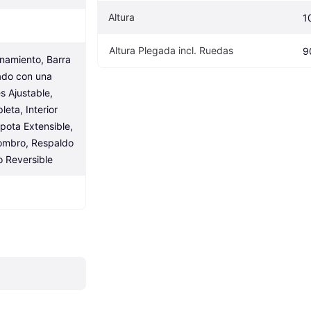
Altura
1
Altura Plegada incl. Ruedas
9
amiento, Barra 
ado con una 
 Ajustable, 
eta, Interior 
ota Extensible, 
ombro, Respaldo 
o Reversible