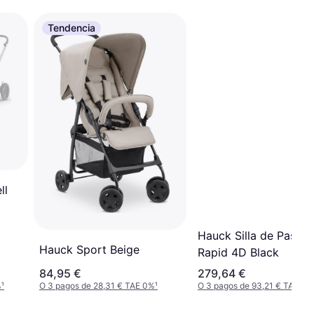
Tendencia
ll
Hauck Silla de Paseo
Hauck Sport Beige
Rapid 4D Black
84,95 €
279,64 €
%
¹
O 3 pagos de 28,31 € TAE 0%
¹
O 3 pagos de 93,21 € TAE 0%