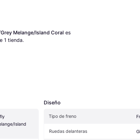
Grey Melange/Island Coral
 es 
e 1 tienda.
Diseño
Tipo de freno
ly 
F
lange/Island 
Ruedas delanteras
Gi