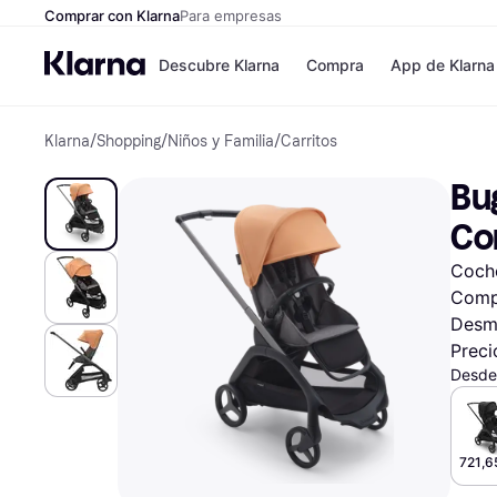
Comprar con Klarna
Para empresas
Descubre Klarna
Compra
App de Klarna
Klarna
/
Shopping
/
Niños y Familia
/
Carritos
Tiendas
Formas de pag
Formas de pago
MediaMarkt
Bu
Paga ahora
Shein
Paga en 3 plazos
Zalando Prive
Co
Paga en 30 días
Zara
Financiación
JD Sports
Coche
Klarna en Apple 
Compl
Desm
Directorio de tien
Preci
Desde
721,6