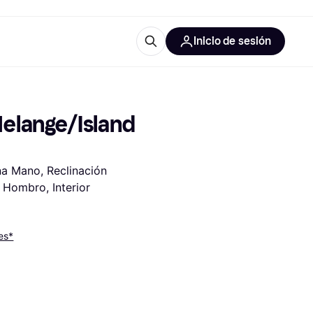
Inicio de sesión
Más información
iales de oficina
Qué es Klarna?
elange/Island 
a Mano, Reclinación 
Hombro, Interior 
 las categorías
es*