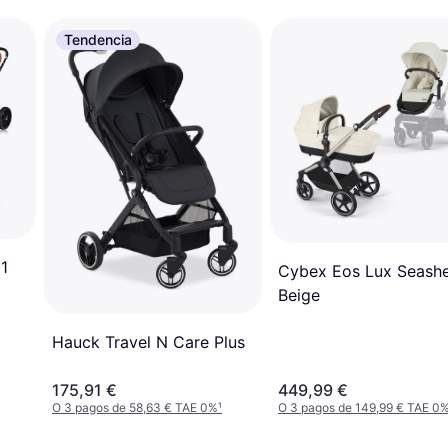
Tendencia
 1
Cybex Eos Lux Seashe
Beige
Hauck Travel N Care Plus
175,91 €
449,99 €
O 3 pagos de 58,63 € TAE 0%
¹
O 3 pagos de 149,99 € TAE 0