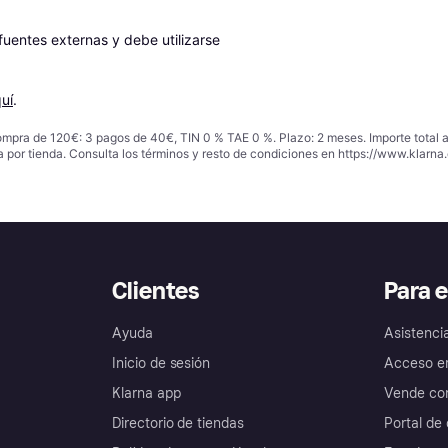
entes externas y debe utilizarse 
uí
.
ompra de 120€: 3 pagos de 40€, TIN 0 % TAE 0 %. Plazo: 2 meses. Importe total
a por tienda. Consulta los términos y resto de condiciones en
https://www.klarna.
Clientes
Para 
Ayuda
Asistenci
Inicio de sesión
Acceso e
Klarna app
Vende con
Directorio de tiendas
Portal de 