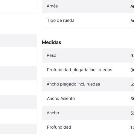
Arnés
A
Tipo de rueda
A
Medidas
Peso
9
Profundidad plegada incl. ruedas
3
Ancho plegado incl. ruedas
5
Ancho Asiento
3
Ancho
5
Profundidad
1