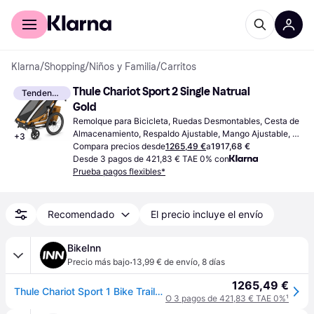
Comprar con Klarna
Para empresas
Klarna
/
Shopping
/
Niños y Familia
/
Carritos
Thule Chariot Sport 2 Single Natrual 
Tendencia
Gold
Remolque para Bicicleta, Ruedas Desmontables, Cesta de 
Almacenamiento, Respaldo Ajustable, Mango Ajustable, 
+
3
Reclinación Completa, Negro, Oro
Compara precios desde
1265,49 €
a
1917,68 €
Desde 3 pagos de 421,83 € TAE 0% con
Prueba pagos flexibles*
Recomendado
El precio incluye el envío
BikeInn
·
Precio más bajo
13,99 € de envío
,
8 días
1265,49 €
Thule Chariot Sport 1 Bike Trailer Plateado Max 22 kg Niño
O 3 pagos de 421,83 € TAE 0%
¹