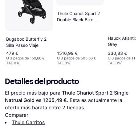
Thule Chariot Sport 2
Double Black Bike
Trailer
Hauck Atlantic
Bugaboo Butterfly 2
Grey
Silla Paseo Viaje
479 €
1516,99 €
330,83 €
O 3 pagos de 159,66 €
O 3 pagos de 505,66 €
O 3 pagos de 110
TAE 0%
¹
TAE 0%
¹
TAE 0%
¹
Detalles del producto
El precio más bajo para 
Thule Chariot Sport 2 Single 
Natrual Gold
 es 
1265,49 €
. Esta es actualmente la 
oferta más barata entre 
2
 tiendas.
Comparar:
Thule Carritos