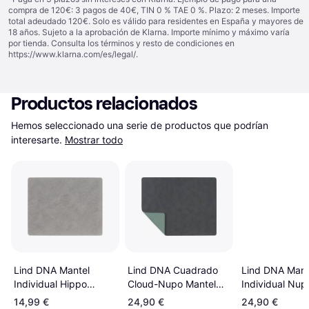
compra de 120€: 3 pagos de 40€, TIN 0 % TAE 0 %. Plazo: 2 meses. Importe
total adeudado 120€. Solo es válido para residentes en España y mayores de
18 años. Sujeto a la aprobación de Klarna. Importe mínimo y máximo varía
por tienda. Consulta los términos y resto de condiciones en
https://www.klarna.com/es/legal/
.
Productos relacionados
Hemos seleccionado una serie de productos que podrían 
interesarte.
Mostrar todo
Lind DNA Mantel
Lind DNA Cuadrado
Lind DNA Mant
Individual Hippo
Cloud-Nupo Mantel
Individual Nup
Cuadrado Gris
Individual Reversible 1
Reversible Squ
14,99 €
24,90 €
24,90 €