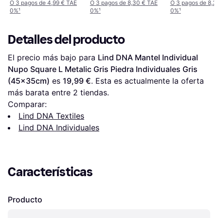
Antracita Individuales
Pieza Individuales
Gris Antracita 
O 3 pagos de 4,99 € TAE
O 3 pagos de 8,30 € TAE
O 3 pagos de 8,3
0%
¹
0%
¹
0%
¹
Gris (45x35cm)
Gris, Verde
Claro Individua
(45x35cm)
(45x35cm)
Detalles del producto
El precio más bajo para 
Lind DNA Mantel Individual 
Nupo Square L Metalic Gris Piedra Individuales Gris 
(45x35cm)
 es 
19,99 €
. Esta es actualmente la oferta 
más barata entre 
2
 tiendas.
Comparar:
Lind DNA Textiles
Lind DNA Individuales
Características
Producto