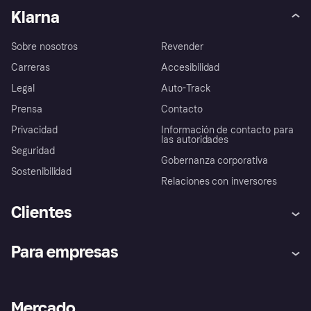
Klarna
Sobre nosotros
Revender
Carreras
Accesibilidad
Legal
Auto-Track
Prensa
Contacto
Privacidad
Información de contacto para
las autoridades
Seguridad
Gobernanza corporativa
Sostenibilidad
Relaciones con inversores
Clientes
Ayuda
Promesa de protección contra
Para empresas
el fraude
Inicio de sesión
Nuestra promesa
Asistencia al comerciante
Portal de desarrolladores
Klarna app
Bienestar financiero
Acceso empresas
Estado operativo
Mercado
Directorio de tiendas