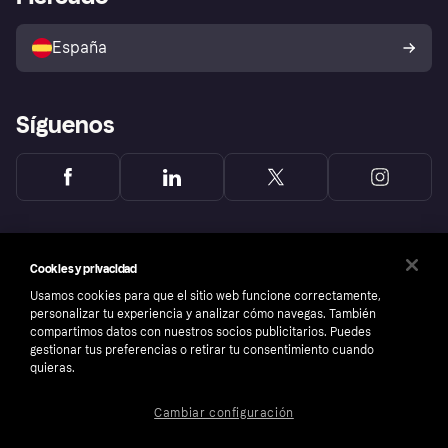
Configuración de privacidad
Vende con Klarna
Plataformas y socios
Política de protección al
comprador de Klarna
Tu derecho de desistimiento
España
Reclamaciones
Síguenos
Cookies y privacidad
Usamos cookies para que el sitio web funcione correctamente,
personalizar tu experiencia y analizar cómo navegas. También
compartimos datos con nuestros socios publicitarios. Puedes
gestionar tus preferencias o retirar tu consentimiento cuando
quieras.
Cambiar configuración
Copyright © 2005-2026 Klarna Bank AB (publ). Sede central: Stockholm, Sweden. Todos
los derechos reservados. Klarna Bank AB (publ). Sveavägen 46, 111 34 Stockholm.