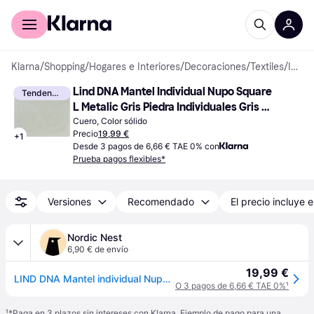
Comprar con Klarna
Para empresas
Klarna
/
Shopping
/
Hogares e Interiores
/
Decoraciones
/
Textiles
/
Individuales
Lind DNA Mantel Individual Nupo Square 
Tendencia
L Metalic Gris Piedra Individuales Gris 
(45x35cm)
Cuero, Color sólido
Precio
19,99 €
+
1
Desde 3 pagos de 6,66 € TAE 0% con
Prueba pagos flexibles*
Versiones
Recomendado
El precio incluye e
Nordic Nest
6,90 € de envío
19,99 €
LIND DNA Mantel individual Nupo square L metalic (gris piedra)
O 3 pagos de 6,66 € TAE 0%
¹
¹
*Paga en 3 plazos sin intereses con Klarna. Ejemplo de pago para una