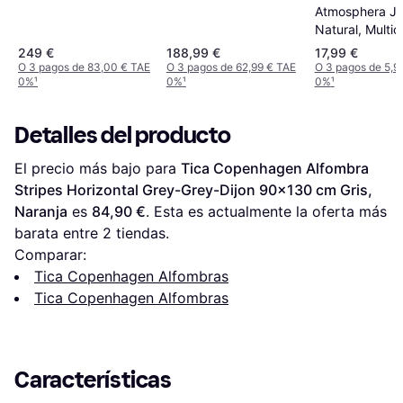
Terrakotta 90x200
Atmosphera Ju
cm Beige, Marrón
Natural, Multico
Beige 80cm
249 €
188,99 €
17,99 €
O 3 pagos de 83,00 € TAE
O 3 pagos de 62,99 € TAE
O 3 pagos de 5,9
0%
¹
0%
¹
0%
¹
Detalles del producto
El precio más bajo para 
Tica Copenhagen Alfombra 
Stripes Horizontal Grey-Grey-Dijon 90x130 cm Gris, 
Naranja
 es 
84,90 €
. Esta es actualmente la oferta más 
barata entre 
2
 tiendas.
Comparar:
Tica Copenhagen Alfombras
Tica Copenhagen Alfombras
Características