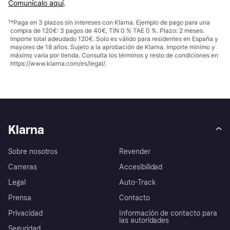
Comunícalo aquí
.
¹
*Paga en 3 plazos sin intereses con Klarna. Ejemplo de pago para una
compra de 120€: 3 pagos de 40€, TIN 0 % TAE 0 %. Plazo: 2 meses.
Importe total adeudado 120€. Solo es válido para residentes en España y
mayores de 18 años. Sujeto a la aprobación de Klarna. Importe mínimo y
máximo varía por tienda. Consulta los términos y resto de condiciones en
https://www.klarna.com/es/legal/
.
Klarna
Sobre nosotros
Revender
Carreras
Accesibilidad
Legal
Auto-Track
Prensa
Contacto
Privacidad
Información de contacto para
las autoridades
Seguridad