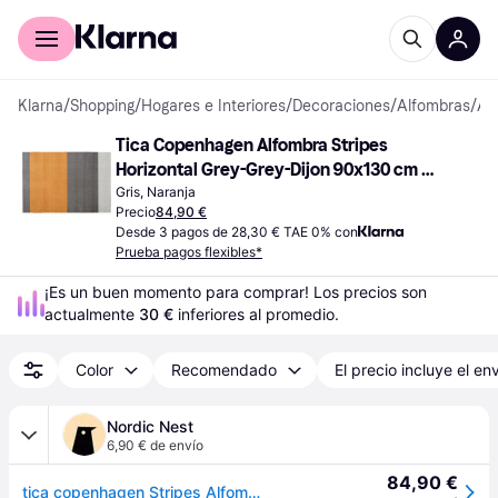
Comprar con Klarna
Para empresas
Klarna
/
Shopping
/
Hogares e Interiores
/
Decoraciones
/
Alfombras
/
Alfombra
Tica Copenhagen Alfombra Stripes 
Horizontal Grey-Grey-Dijon 90x130 cm 
Gris, Naranja
Gris, Naranja
Precio
84,90 €
Desde 3 pagos de 28,30 € TAE 0% con
Prueba pagos flexibles*
¡Es un buen momento para comprar! Los precios son 
actualmente 
30 €
 inferiores al promedio.
Color
Recomendado
El precio incluye el en
Nordic Nest
6,90 € de envío
84,90 €
tica copenhagen Stripes Alfombra horizontal Grey-grey-dijon, 90x130 cm