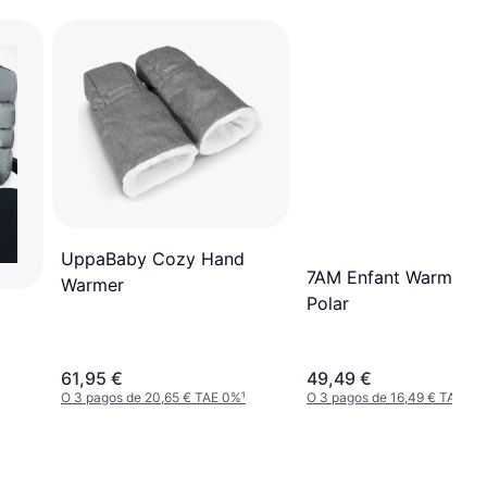
UppaBaby Cozy Hand
7AM Enfant Warmmuf
Warmer
Polar
61,95 €
49,49 €
O 3 pagos de 20,65 € TAE 0%
¹
O 3 pagos de 16,49 € TAE 0%