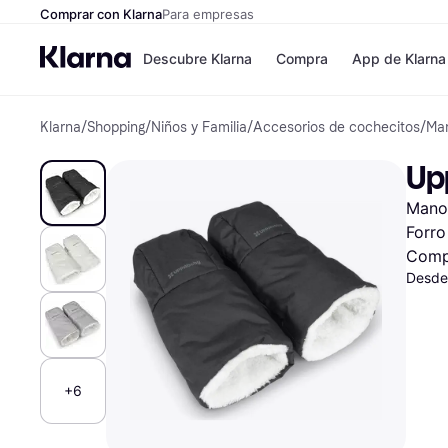
Comprar con Klarna
Para empresas
Descubre Klarna
Compra
App de Klarna
Klarna
/
Shopping
/
Niños y Familia
/
Accesorios de cochecitos
/
Ma
Formas de pag
Tiendas
Formas de pago
MediaMarkt
Up
Paga ahora
Shein
Paga en 3 plazos
Zalando Priv
Manop
Paga en 30 días
Zara
Financiación
JD Sports
Forro
Klarna en Apple 
Comp
Desde
Directorio de tie
+6