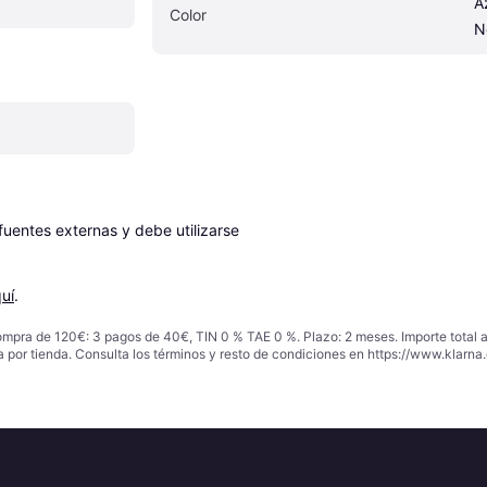
A
Color
N
entes externas y debe utilizarse 
uí
.
ompra de 120€: 3 pagos de 40€, TIN 0 % TAE 0 %. Plazo: 2 meses. Importe total
a por tienda. Consulta los términos y resto de condiciones en
https://www.klarna.