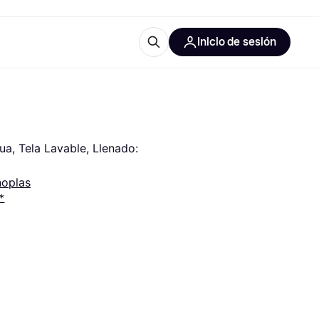
Inicio de sesión
Más información
les de oficina
Qué es Klarna?
a, Tela Lavable, Llenado: 
oplas
*
las categorías