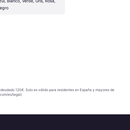
zul, Blanco, Verde, Gris, Rosa, 
egro
 adeudado 120€. Solo es válido para residentes en España y mayores de
com/es/legal/
.