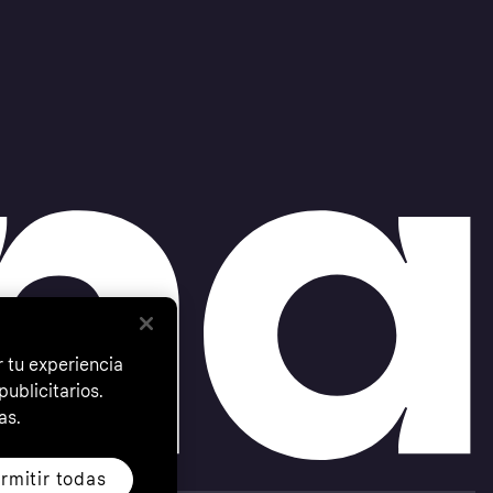
 tu experiencia
ublicitarios.
as.
rmitir todas