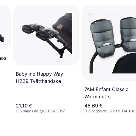
nos
Babyline Happy Way
H229 Tvätthandske
7AM Enfant Classic
Warmmuffs
21,10 €
45,69 €
O 3 pagos de 7,03 € TAE 0%
¹
O 3 pagos de 15,23 € TAE 0%
¹