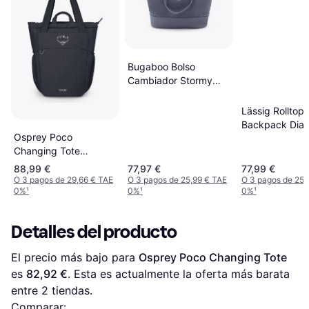
Bugaboo Bolso
Cambiador Stormy
Blue
Lässig Rolltop
Backpack Diap
Osprey Poco
Changing Tote
Carteras Montaña
88,99 €
77,97 €
77,99 €
Negro
O 3 pagos de 29,66 € TAE
O 3 pagos de 25,99 € TAE
O 3 pagos de 25,
0%
¹
0%
¹
0%
¹
Detalles del producto
El precio más bajo para 
Osprey Poco Changing Tote
es 
82,92 €
. Esta es actualmente la oferta más barata 
entre 
2
 tiendas.
Comparar: