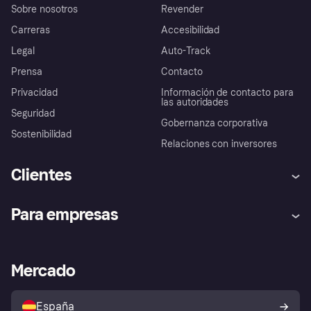
Sobre nosotros
Revender
Carreras
Accesibilidad
Legal
Auto-Track
Prensa
Contacto
Privacidad
Información de contacto para
las autoridades
Seguridad
Gobernanza corporativa
Sostenibilidad
Relaciones con inversores
Clientes
Ayuda
Promesa de protección contra
Para empresas
el fraude
Inicio de sesión
Nuestra promesa
Asistencia al comerciante
Portal de desarrolladores
Klarna app
Bienestar financiero
Acceso empresas
Estado operativo
Mercado
Directorio de tiendas
Configuración de privacidad
Vende con Klarna
Plataformas y socios
Política de protección al
comprador de Klarna
Tu derecho de desistimiento
España