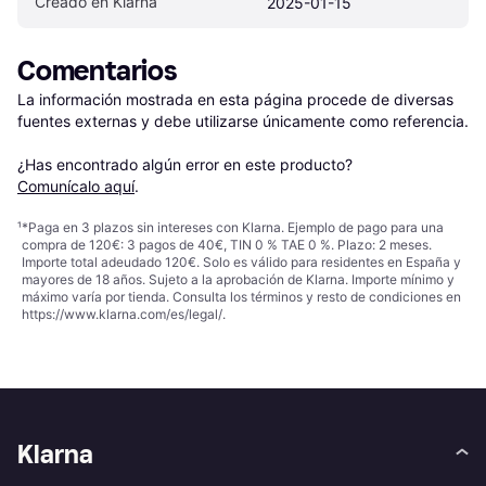
Creado en Klarna
2025-01-15
Comentarios
La información mostrada en esta página procede de diversas 
fuentes externas y debe utilizarse únicamente como referencia.

¿Has encontrado algún error en este producto? 
Comunícalo aquí
.
¹
*Paga en 3 plazos sin intereses con Klarna. Ejemplo de pago para una
compra de 120€: 3 pagos de 40€, TIN 0 % TAE 0 %. Plazo: 2 meses.
Importe total adeudado 120€. Solo es válido para residentes en España y
mayores de 18 años. Sujeto a la aprobación de Klarna. Importe mínimo y
máximo varía por tienda. Consulta los términos y resto de condiciones en
https://www.klarna.com/es/legal/
.
Klarna