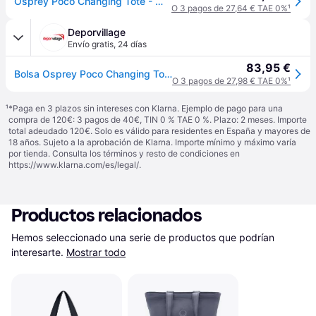
Osprey Poco Changing Tote - Mochila 39 cm (deep peyto)
O 3 pagos de 27,64 € TAE 0%
¹
Deporvillage
Envío gratis
,
24 días
83,95 €
Bolsa Osprey Poco Changing Tote azul turquesa - Blue
O 3 pagos de 27,98 € TAE 0%
¹
¹
*Paga en 3 plazos sin intereses con Klarna. Ejemplo de pago para una
compra de 120€: 3 pagos de 40€, TIN 0 % TAE 0 %. Plazo: 2 meses. Importe
total adeudado 120€. Solo es válido para residentes en España y mayores de
18 años. Sujeto a la aprobación de Klarna. Importe mínimo y máximo varía
por tienda. Consulta los términos y resto de condiciones en
https://www.klarna.com/es/legal/
.
Productos relacionados
Hemos seleccionado una serie de productos que podrían 
interesarte.
Mostrar todo