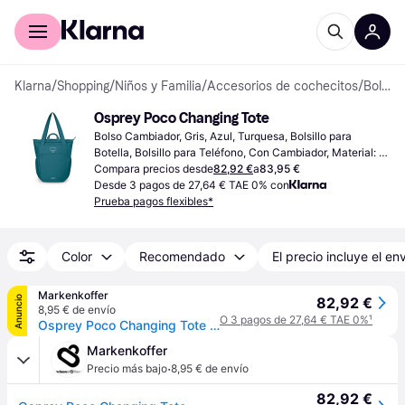
Comprar con Klarna
Para empresas
Klarna
/
Shopping
/
Niños y Familia
/
Accesorios de cochecitos
/
Bolsos Cambiadores
Osprey Poco Changing Tote
Bolso Cambiador, Gris, Azul, Turquesa, Bolsillo para 
Botella, Bolsillo para Teléfono, Con Cambiador, Material: 
Poliéster, Llenado: Poliamida
Compara precios desde
82,92 €
a
83,95 €
Desde 3 pagos de 27,64 € TAE 0% con
Prueba pagos flexibles*
Color
Recomendado
El precio incluye el en
Markenkoffer
Anuncio
82,92 €
8,95 € de envío
O 3 pagos de 27,64 € TAE 0%
¹
Osprey Poco Changing Tote - Mochila 39 cm (deep peyto)
Markenkoffer
·
Precio más bajo
8,95 € de envío
82,92 €