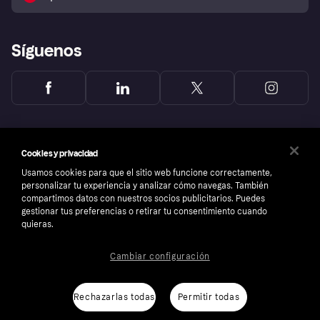
Reclamaciones
Síguenos
Cookies y privacidad
Usamos cookies para que el sitio web funcione correctamente,
personalizar tu experiencia y analizar cómo navegas. También
compartimos datos con nuestros socios publicitarios. Puedes
gestionar tus preferencias o retirar tu consentimiento cuando
quieras.
Cambiar configuración
Copyright © 2005-2026 Klarna Bank AB (publ). Sede central: Stockholm, Sweden. Todos
los derechos reservados. Klarna Bank AB (publ). Sveavägen 46, 111 34 Stockholm.
Número de empresa: 556737-0431
Rechazarlas todas
Permitir todas
Aviso Sobre Cookies
Klarna.com