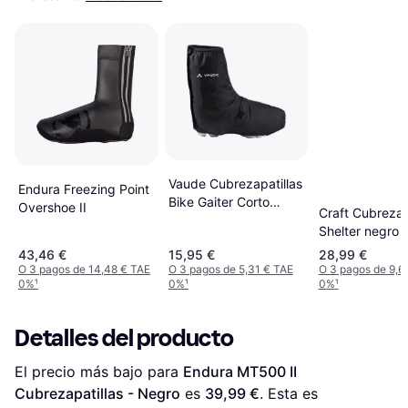
Vaude Cubrezapatillas
Endura Freezing Point
Bike Gaiter Corto
Overshoe II
Craft Cubrezap
Negro 47-49 Black
Shelter negro 
43,46 €
15,95 €
28,99 €
O 3 pagos de 14,48 € TAE
O 3 pagos de 5,31 € TAE
O 3 pagos de 9,6
0%
¹
0%
¹
0%
¹
Detalles del producto
El precio más bajo para 
Endura MT500 II 
Cubrezapatillas - Negro
 es 
39,99 €
. Esta es 