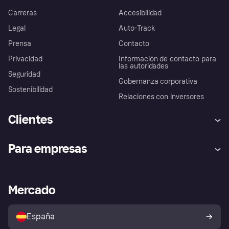
Carreras
Accesibilidad
Legal
Auto-Track
Prensa
Contacto
Privacidad
Información de contacto para
las autoridades
Seguridad
Gobernanza corporativa
Sostenibilidad
Relaciones con inversores
Clientes
Ayuda
Promesa de protección contra
Para empresas
el fraude
Inicio de sesión
Nuestra promesa
Asistencia al comerciante
Portal de desarrolladores
Klarna app
Bienestar financiero
Acceso empresas
Estado operativo
Mercado
Directorio de tiendas
Configuración de privacidad
Vende con Klarna
Plataformas y socios
Política de protección al
comprador de Klarna
Tu derecho de desistimiento
España
Reclamaciones