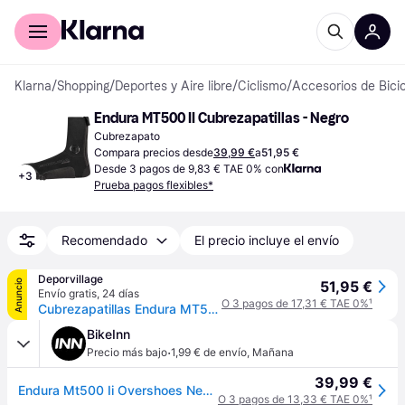
Comprar con Klarna
Para empresas
Klarna
/
Shopping
/
Deportes y Aire libre
/
Ciclismo
/
Accesorios de Bicic
Endura MT500 II Cubrezapatillas - Negro
Cubrezapato
Compara precios desde
39,99 €
a
51,95 €
Desde 3 pagos de 9,83 € TAE 0% con
+
3
Prueba pagos flexibles*
Recomendado
El precio incluye el envío
Deporvillage
Anuncio
51,95 €
Envío gratis
,
24 días
O 3 pagos de 17,31 € TAE 0%
¹
Cubrezapatillas Endura MT500 II negro - S - Black
BikeInn
·
Precio más bajo
1,99 € de envío
,
Mañana
39,99 €
Endura Mt500 Ii Overshoes Negro EU 37-39 1/2 Hombre
O 3 pagos de 13,33 € TAE 0%
¹