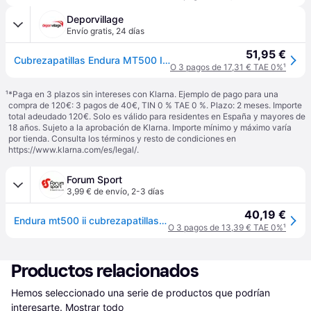
Deporvillage
Envío gratis
,
24 días
51,95 €
Cubrezapatillas Endura MT500 II negro - XL - Black
O 3 pagos de 17,31 € TAE 0%
¹
¹
*Paga en 3 plazos sin intereses con Klarna. Ejemplo de pago para una
compra de 120€: 3 pagos de 40€, TIN 0 % TAE 0 %. Plazo: 2 meses. Importe
total adeudado 120€. Solo es válido para residentes en España y mayores de
18 años. Sujeto a la aprobación de Klarna. Importe mínimo y máximo varía
por tienda. Consulta los términos y resto de condiciones en
https://www.klarna.com/es/legal/
.
Forum Sport
3,99 € de envío
,
2-3 días
40,19 €
Endura mt500 ii cubrezapatillas ciclismo - Negro - XL
O 3 pagos de 13,39 € TAE 0%
¹
Productos relacionados
Hemos seleccionado una serie de productos que podrían 
interesarte.
Mostrar todo