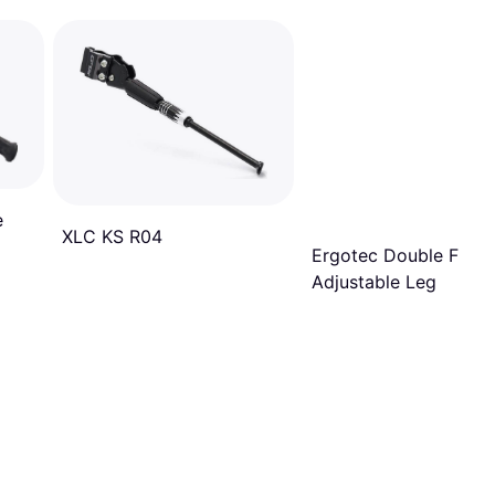
e
XLC KS R04
Ergotec Double Flex 
Adjustable Leg