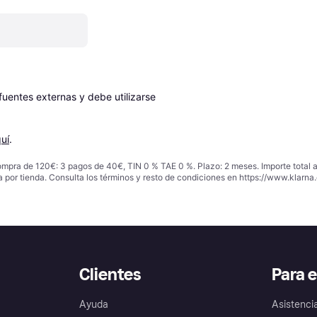
entes externas y debe utilizarse 
uí
.
ompra de 120€: 3 pagos de 40€, TIN 0 % TAE 0 %. Plazo: 2 meses. Importe total
a por tienda. Consulta los términos y resto de condiciones en
https://www.klarna.
Clientes
Para 
Ayuda
Asistenci