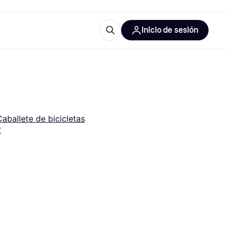
Inicio de sesión
Más información
les de oficina
Qué es Klarna?
Caballete de bicicletas
*
las categorías