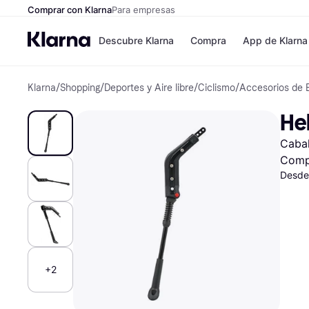
Comprar con Klarna
Para empresas
Descubre Klarna
Compra
App de Klarna
Klarna
/
Shopping
/
Deportes y Aire libre
/
Ciclismo
/
Accesorios de B
Formas de pag
Tiendas
Formas de pago
MediaMarkt
He
Paga ahora
Shein
Paga en 3 plazos
Zalando Priv
Cabal
Paga en 30 días
Zara
Financiación
JD Sports
Comp
Klarna en Apple 
Desde
Directorio de tie
+2