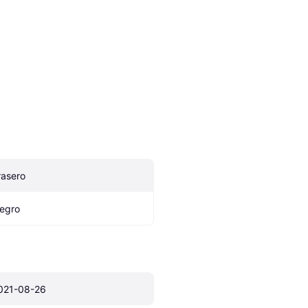
rasero
egro
021-08-26