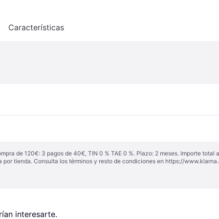
o
Características
ompra de 120€: 3 pagos de 40€, TIN 0 % TAE 0 %. Plazo: 2 meses. Importe total
a por tienda. Consulta los términos y resto de condiciones en
https://www.klarna.
an interesarte.