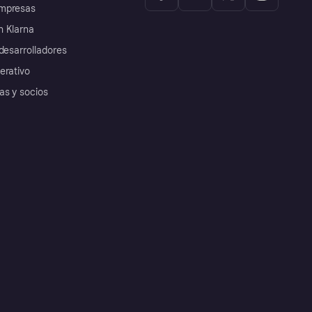
mpresas
 Klarna
desarrolladores
erativo
as y socios