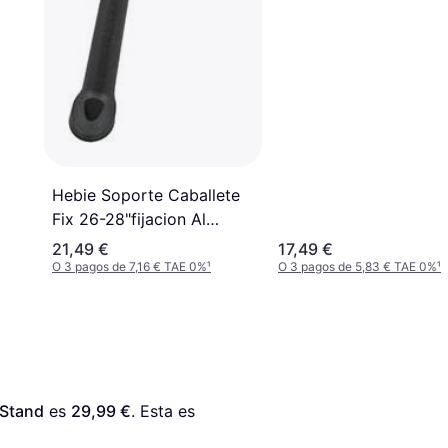
Hebie Soporte Caballete
Fix 26-28"fijacion Al
Cuadro Negro
21,49 €
17,49 €
O 3 pagos de 7,16 € TAE 0%
¹
O 3 pagos de 5,83 € TAE 0%
¹
 Stand
 es 
29,99 €
. Esta es 